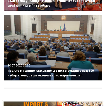
Българско училище „Райна Княгиня“ от Уисбич откри
свой филиал в Питърбъро
30.07.2026 15:30
Изцяло машинно гласуване ще има в секции с над 300
избиратели, реши окончателно парламентът