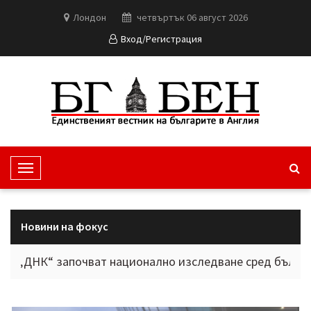
Лондон
четвъртък 06 август 2026
Вход/Регистрация
T
o
g
g
Новини на фокус
l
e
“ започват национално изследване сред българите в ч
N
a
v