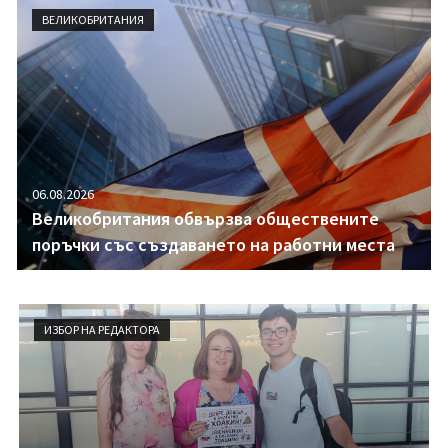
i
ВЕЛИКОБРИТАНИЯ
g
a
t
i
o
n
06.08.2026
Великобритания обвързва обществените
поръчки със създаването на работни места
ИЗБОР НА РЕДАКТОРА