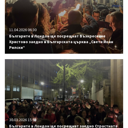
11.04.2026 06:30
Българите в Лондон ще посрещнат Възкресение
Христово заедно в Българската църква „Свети Йоан
Рилски“
30.03.2026 15:58
Българите в Лондон ще посрещнат заедно Страстната