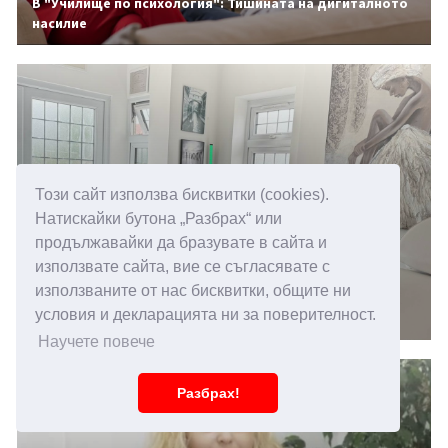
В "Училище по психология": Тишината на дигиталното
насилие
Този сайт използва бисквитки (cookies).
Натискайки бутона „Разбрах“ или
продължавайки да бразувате в сайта и
използвате сайта, вие се съгласявате с
14.05.2026 15:00
използваните от нас бисквитки, общите ни
Повишена чувствителност към звуци, какви са
условия и декларацията ни за поверителност.
причините
Научете повече
Разбрах!