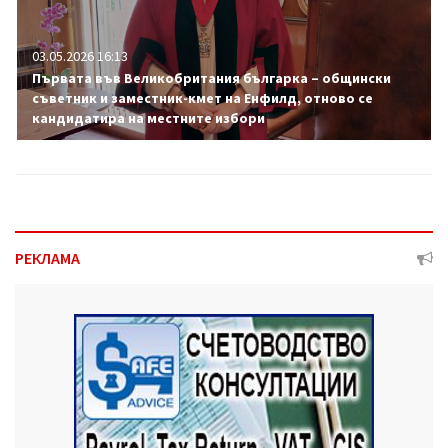
03.05.2026 16:13
Първата във Великобритания българка – общински
съветник и заместник-кмет на Енфилд, отново се
кандидатира на местните избори
РЕКЛАМА