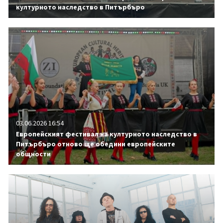
културното наследство в Питърбъро
03.06.2026 16:54
Европейският фестивал на културното наследство в
Питърбъро отново ще обедини европейските
общности