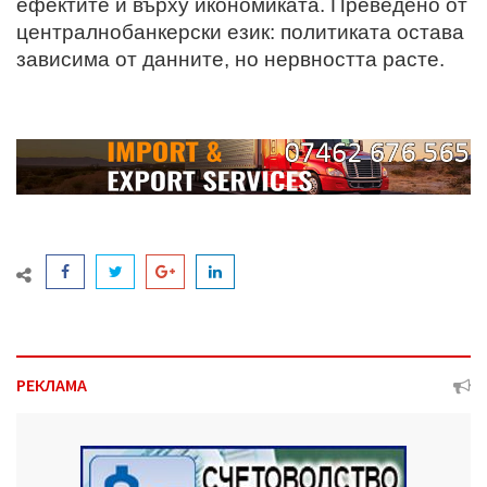
ефектите ѝ върху икономиката. Преведено от
централнобанкерски език: политиката остава
зависима от данните, но нервността расте.
РЕКЛАМА