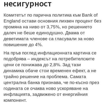
несигурност
Комитетът по парична политика към Bank of
England остави основния лихвен процент без
промяна на ниво от 3,75%, но решението
далеч не беше единодушно. Двама от
деветимата членове са гласували за ново
повишение до 4%.
На пръв поглед инфлационната картина се
подобрява – индексът на потребителските
цени се понижава до 2,8%. Зад тази
динамика обаче стои временен ефект, а не
трайно решение на проблема. Самата
централна банка признава, че по-късно през
годината се очаква ново ускоряване на
инфлацията, задвижено от енергийния
компонент.