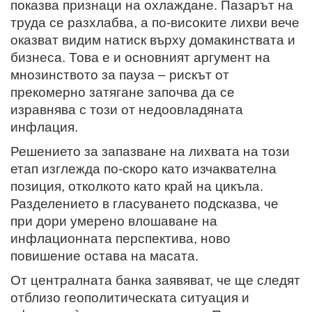
показва признаци на охлаждане. Пазарът на
труда се разхлабва, а по-високите лихви вече
оказват видим натиск върху домакинствата и
бизнеса. Това е и основният аргумент на
мнозинството за пауза – рискът от
прекомерно затягане започва да се
изравнява с този от недоовладяната
инфлация.
Решението за запазване на лихвата на този
етап изглежда по-скоро като изчаквателна
позиция, отколкото като край на цикъла.
Разделението в гласуването подсказва, че
при дори умерено влошаване на
инфлационната перспектива, ново
повишение остава на масата.
От централната банка заявяват, че ще следят
отблизо геополитическата ситуация и