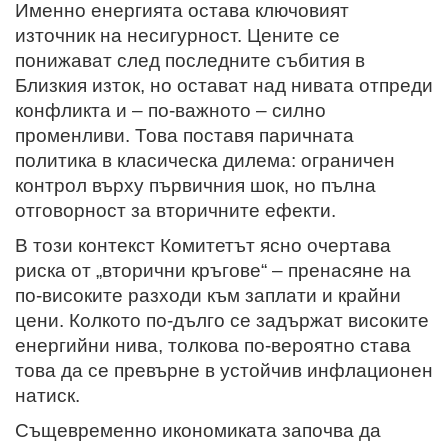
Именно енергията остава ключовият
източник на несигурност. Цените се
понижават след последните събития в
Близкия изток, но остават над нивата отпреди
конфликта и – по-важното – силно
променливи. Това поставя паричната
политика в класическа дилема: ограничен
контрол върху първичния шок, но пълна
отговорност за вторичните ефекти.
В този контекст Комитетът ясно очертава
риска от „вторични кръгове“ – пренасяне на
по-високите разходи към заплати и крайни
цени. Колкото по-дълго се задържат високите
енергийни нива, толкова по-вероятно става
това да се превърне в устойчив инфлационен
натиск.
Същевременно икономиката започва да