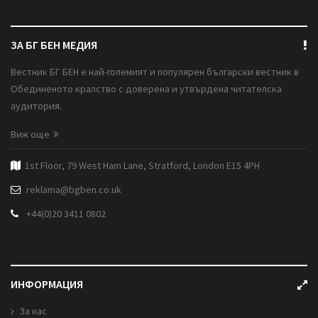
ЗА БГ БЕН МЕДИЯ
Вестник БГ БЕН е най-големият и популярен български вестник в
Обединеното кралство с доверена и утвърдена читателска
аудитория.
Виж още
1st Floor, 79 West Ham Lane, Stratford, London E15 4PH
reklama@bgben.co.uk
+44(0)20 3411 0802
ИНФОРМАЦИЯ
За нас