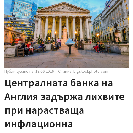
i
g
a
t
i
o
n
Публикувано на: 18.06.2026
Снимка: bigstockphoto.com
Централната банка на
Англия задържа лихвите
при нарастваща
инфлационна