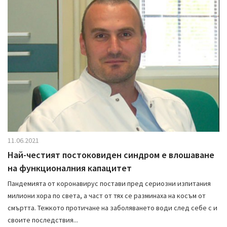
11.06.2021
Най-честият постоковиден синдром е влошаване
на функционалния капацитет
Пандемията от коронавирус постави пред сериозни изпитания
милиони хора по света, а част от тях се разминаха на косъм от
смъртта. Тежкото протичане на заболяването води след себе с и
своите последствия...