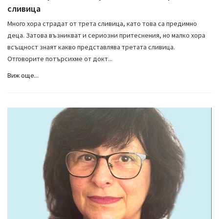
сливица
Много хора страдат от трета сливица, като това са предимно
деца. Затова възникват и сериозни притеснения, но малко хора
всъщност знаят какво представлява третата сливица.
Отговорите потърсихме от докт...
Виж още...