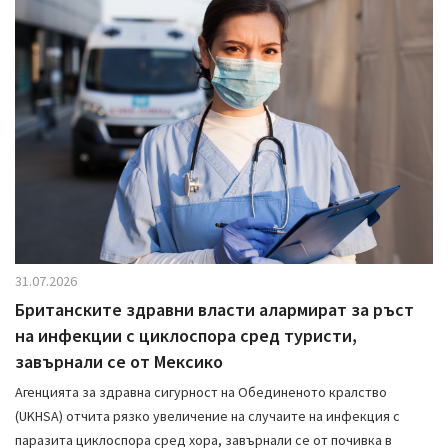
i
g
a
t
i
o
n
31.07.2026
Британските здравни власти алармират за ръст
на инфекции с циклоспора сред туристи,
завърнали се от Мексико
Агенцията за здравна сигурност на Обединеното кралство
(UKHSA) отчита рязко увеличение на случаите на инфекция с
паразита циклоспора сред хора, завърнали се от почивка в