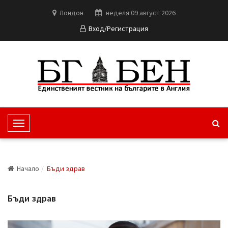
Лондон
неделя 09 август 2026
Вход/Регистрация
T
o
g
g
Начало
Бъди здрав
l
e
Бъди здрав
N
a
v