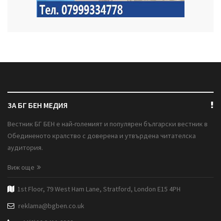
ЗА БГ БЕН МЕДИЯ
Вестник БГ БЕН е най-големият и популярен български вестник в
Обединеното кралство с доверена и утвърдена читателска
аудитория.
Виж още
1st Floor, 79 West Ham Lane, Stratford, London E15 4PH
reklama@bgben.co.uk