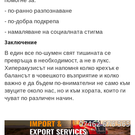
помогне за:
- по-ранно разпознаване
- по-добра подкрепа
- намаляване на социалната стигма
Заключение
В един все по-шумен свят тишината се
превръща в необходимост, а не в лукс.
Хиперакузисът ни напомня колко крехък е
балансът в човешкото възприятие и колко
важно е да бъдем по-внимателни не само към
звуците около нас, но и към хората, които ги
чуват по различен начин.