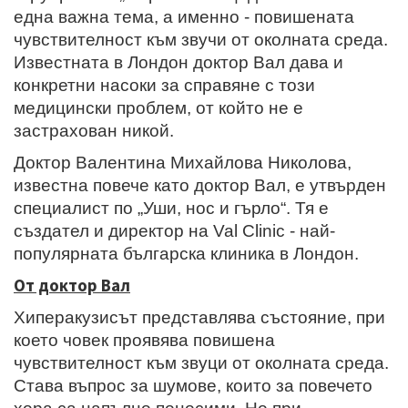
една важна тема, а именно - повишената
чувствителност към звучи от околната среда.
Известната в Лондон доктор Вал дава и
конкретни насоки за справяне с този
медицински проблем, от който не е
застрахован никой.
Доктор Валентина Михайлова Николова,
известна повече като доктор Вал, е утвърден
специалист по „Уши, нос и гърло“. Тя е
създател и директор на Val Clinic - най-
популярната българска клиника в Лондон.
От доктор Вал
Хиперакузисът представлява състояние, при
което човек проявява повишена
чувствителност към звуци от околната среда.
Става въпрос за шумове, които за повечето