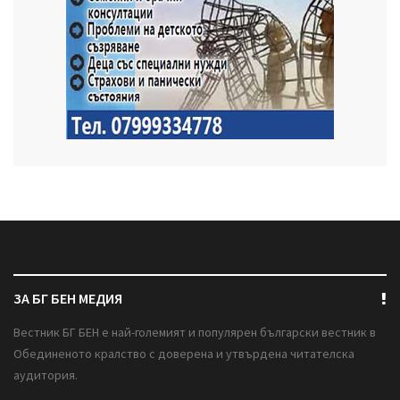
ЗА БГ БЕН МЕДИЯ
Вестник БГ БЕН е най-големият и популярен български вестник в
Обединеното кралство с доверена и утвърдена читателска
аудитория.