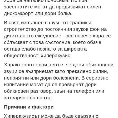
хора са напълно поносими. Но при
засегнатите могат да предизвикат силен
дискомфорт или дори болка.
В свят, изпълнен с шум - от трафик и
строителство до постоянния звуков фон на
дигиталното ежедневие - все повече хора се
сблъскват с това състояние, което обаче
остава слабо познато за широката
общественост: хиперакузис.
Характерното при него е, че дори обикновени
звуци се възприемат като прекалено силни,
неприятни или дори болезнени. В сериозно
изпитание могат да се превърнат дори
обикновен разговор, звън на телефон или
затваряне на врата.
Причини и фактори
Хиперакузисът може да бъде свързан с: