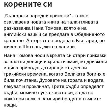
корените си
„Български народни приказки“
-
така е
озаглавена новата книга на талантливата
разказвачка Нана Томова, която е на
английски език и се предлага в Обединеното
кралство. Авторката е родена в България, но
живее в Шотландските планини.
Нана Томова носи в кръвта си стари приказки
за златни девици и крилати змии, мъдри жени
и дива природа, датиращи от древни
тракийски времена, когато Великата богиня е
била почитана. Духовете на гората и водата
лекуват и проклинат, Трите съдби определят
съдби, момиче пуска косата си, за да се
покатери вълк, а вампири бродят в тъмните
нощи.