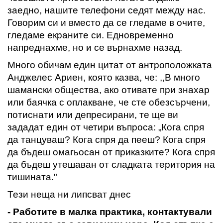
заедно
,
нашите телефони седят между нас
.
Говорим си и вместо да се гледаме в очите,
гледаме екраните си
. Едновременно
напреднахме, но и се върнахме назад.
Много обичам един цитат от антроположката
Анджелес Ариен, която казва
,
че
:
,,
В много
шамански общества
,
ако отивате при знахар
или баячка с оплакване
, че сте обезсърчени,
потиснати или депресирани
, те ще ви
зададат един от четири въпроса: „Кога спря
да танцуваш
?
Кога спря да пееш
?
Кога спря
да бъдеш омагьосан от приказките
?
Кога спря
да бъдеш утешаван от сладката територия на
тишината
.
"
Тези неща ни липсват днес
- Работите в малка практика
, контактували