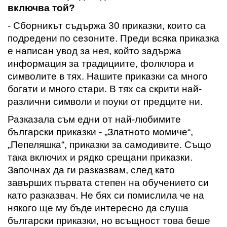
включва той
?
- Сборникът съдържа 30 приказки,
които са
подредени по сезоните
. Преди всяка приказка
е написан увод за нея, който задържа
информация за традициите,
фолклора и
символите в тях
.
Нашите приказки са много
богати и много стари
.
В тях са скрити най
-
различни символи и поуки от предците ни.
Разказала съм едни от най-любимите
български приказки
-
„Златното момиче“,
„Пепеляшка“, приказки за
с
амодивите. Също
така включих и рядко срещани приказки.
Започнах да ги разказвам
,
след като
завърших първата степен на обучението си
като разказвач. Не бях си помислила че на
няко
го
ще му бъде интересно да слуша
български приказки, но всъщност това беше