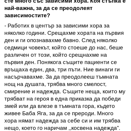
сте много със зависими хора
. К
оя стъпка е
най-важна
,
за да се преодолеят
зависимостите
?
- Работих в център за зависими хора за
няколко години. Срещахме хората на първия
ден и ги опознавахме бавно. След няколко
седмици човекът, който стоеше до нас, беше
различен от този, който срещнахме на
първия ден. Понякога същите пациенти се
връщаха един, два, три пъти. Ние винаги ги
насърчавахме. За да преодолееш тъмната
нощ на душата, трябва много смелост,
смирение
и надежда. Същите неща, които му
трябва
т
на героя в една приказка да победи
змей или да влезе в тъмната гора, където
живее Баба Яга
,
за да се прероди. Много
хора нямат надежда за себе си и им трябва
нещо, което го наричам ,,косвена надежда”.