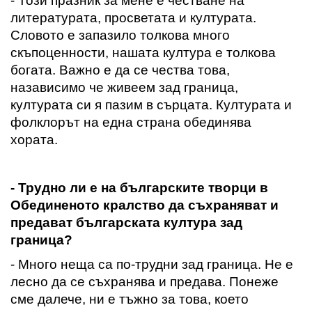
- Този празник за мене е честване на
литературата, просветата и културата.
Словото е запазило толкова много
скъпоценности, нашата култура е толкова
богата.
Важно е да се чества това,
назависимо че живеем зад граница
,
културата си я пазим в сърцата. Културата и
фолклорът на една страна обединява
хората.
- Трудно ли е на българските творци в
Обединеното кралство да съхраняват и
предават българската култура зад
граница
?
- Много неща са по-трудни зад граница. Не е
лесно да се съхранява и предава. Понеже
сме далече, ни е тъжно за това, което