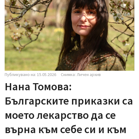
i
g
a
t
i
o
n
Публикувано на: 15.05.2026
Снимка: Личен архив
Нана Томова:
Българските приказки са
моето лекарство да се
върна към себе си и към