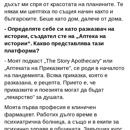
дъхът ми спря от красотата на планините. Те
някак ми шептяха по същия начин както и
б
ългарските. Беше като дом
,
далече от дома.
- Определяте себе си като разказвач на
истории
, създател сте на „Аптека на
истории“
. К
акво представлява тази
платформа
?
- Моят подкаст
„
The
Story
Apothecary
“
или
„
А
птеката на Приказките“, се роди в началото
на пандемията. Всяка приказка, която е
разказана, е рецепта.
Прието е
, че
приказките и поезията могат да бъдат
„лекарство“ за душата.
Моята първа професия е клиничен
фармацевт. Работих дълго време в
психиатрична болница, а също
и в екипи за
психично здраве в общината
. Завърших курс,