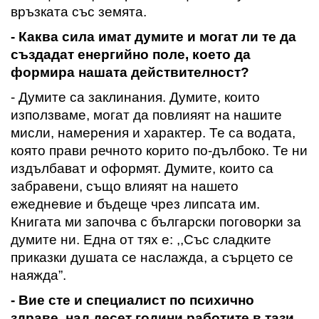
връзката със земята.
- Каква сила имат думите и могат ли те да
създадат енергийно поле,
което да
формира нашата действителност
?
- Думите са заклинания
. Думите, които
използваме, могат да
повлияят
на нашите
мисли,
намерения и характер
. Те са водата,
която прави речното корито по-дълбоко. Те ни
издълбават и оформят. Думите, които са
забравени, също влияят на нашето
ежедневие и бъдеще чрез липсата им.
Книгата ми започва с български поговорки за
думите ни. Една от тях е
:
,,Със сладките
приказки душата се наслажда, а сърцето се
наяжда”.
- Вие сте и специалист по психично
здраве, над десет години работите в тази