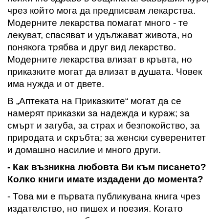
чрез който мога да предписвам лекарства.
Модерните лекарства помагат много - те
лекуват, спасяват и удължават живота, но
понякога трябва и друг вид лекарство.
Модерните лекарства влизат в кръвта, но
приказките могат да влизат в душата. Човек
има нужда и от двете.
В „Аптеката на Приказките“ могат да се
намерят приказки за надежда и кураж; за
смърт и загуба, за страх и безпокойство, за
природата и скръбта; за женски суверенитет
и домашно насилие и много други.
- Как възникна любовта
В
и към писането
?
Колко книги имате издадени до момента
?
- Това ми е първата публикувана книга чрез
издателство,
но пишех и поезия
.
Когато