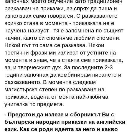
започнах моето обучение като традиционен
разказвач на приказки
, аз спрях да пиша и
използвах само говора си.
С разказването
всичко става в момента
-
приказката не е
научена наизуст
- тя е запомнена по същият
начин
,
както си спомняме любими спомени.
Някой път тя сама се разказва. Някои
поетични фрази ми излизат от устните на
момента
и знам, че в стаята сме приказката
,
аз, и творческият дух. За последните 2-3
години започнах да комбинирам писането и
разказването
. В момента следвам
магистърска степен по разказване на
приказки, водена от моята най-
любима
учителка по предмета
.
- Предстои да излезе и сборникът
В
и с
български народни приказки на английски
език
. К
ак се роди идеята за него и какво