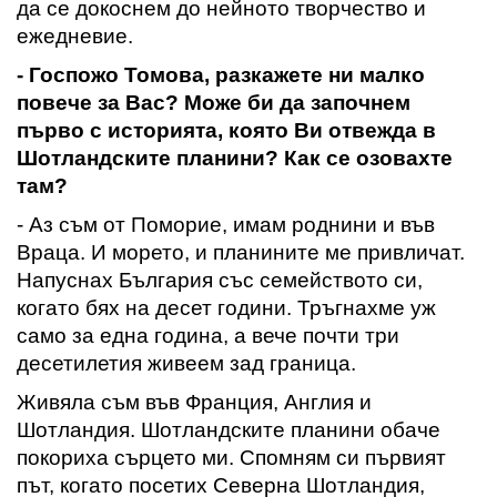
да се докоснем до нейното творчество и
ежедневие.
- Госпожо Томова,
разкажете ни малко
повече за Вас
?
Може би да започнем
първо с историята, която Ви отвежда в
Шотландските планини
?
Как се озовахте
там
?
- Аз съм от Поморие, имам роднини и във
Враца.
И морето, и планините ме привличат
.
Напуснах България със семейството си,
когато бях на десет години. Тръгнахме уж
само за една година,
а вече почти три
десетилетия живеем зад граница
.
Живяла съм във Франция,
Англия и
Шотландия
. Шотландските планини обаче
покориха сърцето ми. Спомням си първият
път
,
когато посетих Северна Шотландия,