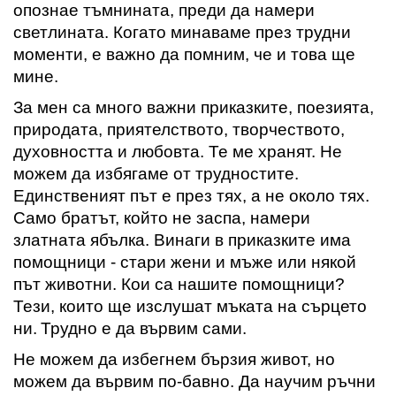
опознае тъмнината
,
преди да намери
светлината.
Когато минаваме през трудни
моменти, е важно да помним,
че и това ще
мине.
За мен са много важни приказките,
поезията
,
природата, приятелството, творчеството,
духовността и любовта. Те ме хранят.
Не
можем да избягаме от трудностите
.
Единственият път е през тях, а не около тях.
Само братът, който не заспа, намери
златната ябълка. Винаги в приказките има
помощници - стари жени и мъже или някой
път животни.
Кои са нашите помощници?
Тези, които ще изслушат мъката на сърцето
ни
.
Трудно е да вървим сами.
Не можем да избегнем бързия живот, но
можем да вървим по-бавно. Да научим ръчни