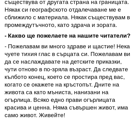
съществува от другата страна на границата.
Някак си географското отдалечаване ме е
сближило с материала. Някак съществувам в
промеждутъчното, като здрача
и зора
та.
- Какво ще пожелаете на нашите читатели
?
-
Пожелавам ви много здраве и щастие
!
Нека
чуете тихия глас в сърцата си. Пожелавам ви
да
се наслаждавате на детските приказки,
чути отново в по
-зряла възраст. Да следвате
кълбото конец,
което се простира пред
вас,
когато се окажете на кръстопът. Дните на
живота са като м
ъ
ниста, нанизани на
огърлица. Всяко едно прави огърлицата
красива и ценна. Няма съвършен живот, има
само живот. Живейте
!