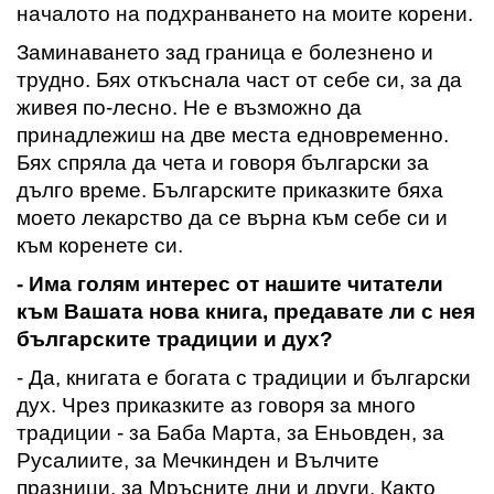
началото на подхранването на моите корени.
Заминаването зад граница е болезнено и
трудно. Бях откъснала част от себе си
,
за да
живея по-лесно. Не е възможно да
принадлежиш на две места едновременно.
Бях спряла да чета и говоря български за
дълго време. Българските приказките бяха
моето лекарство да се върна към себе си и
към коренете си.
- Има голям интерес от нашите читатели
към
В
ашата нова книга, предавате ли с нея
българските традиции и дух
?
-
Да, книгата е богата с традиции и български
дух. Чрез приказките аз говоря за много
традиции - за Баба Марта, за Еньовден, за
Русалиите, за Мечкинден и Вълчите
п
разници, за Мръсните
д
ни и други. Както