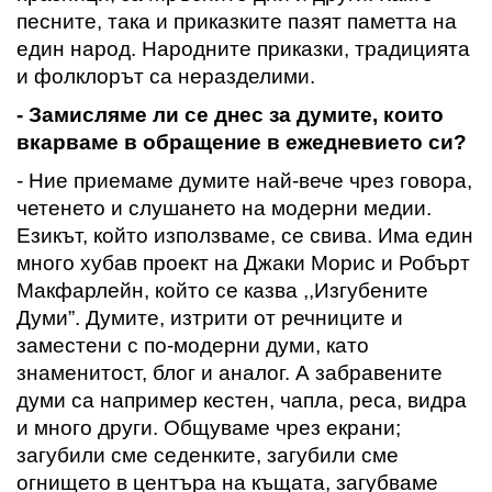
песните, така и приказките пазят паметта на
един народ. Народните приказки, традицията
и фолклорът са неразделими.
- Замисляме ли се днес за думите, които
вкарваме в обр
а
щение в ежедневието си
?
- Ние приемаме думите най-вече чрез говора,
четенето и слушането на модерни медии
.
Езикът, който използваме
,
се свива. Има един
много хубав проект на Джаки Морис и Робърт
Макфарлейн, който се казва ,,Изгубените
Думи”. Думите, изтрити от речниците и
заместени с по-модерни думи, като
знаменитост,
блог и аналог
. А забравените
думи са например кестен, чапла, реса,
видра
и много други
. Общуваме чрез екрани;
загубили сме седенките
, загубили сме
огнището в центъра на къщата, загубваме