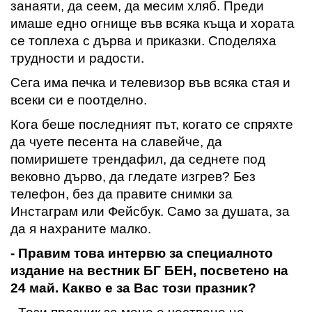
занаяти,
да сеем
, да месим хляб. Преди
имаше едно огнище във всяка къща и хората
се топлеха с дърва и приказки.
Споделяха
трудности и радости
.
Сега има печка и телевизор във всяка стая
и
всеки си е по
отделно.
Кога беше последният път, когато се спряхте
да чуете песента на славейче,
да
помиришете трендафил
, да седнете под
вековно дърво,
да гледате изгрев
?
Без
телефон,
без да правите снимки за
Инстаграм или Фейсбук
. Само за душата, за
да я нахраните малко.
- Правим това интервю за специалното
издание на вестник БГ БЕН, посветено на
24 май.
Какво е за Вас този празник
?