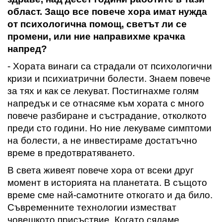
област. Защо все повече хора имат нужда
от психологична помощ, светът ли се
промени
,
или ние направихме крачка
напред
?
- Хората винаги са страдали от психологични
кризи и психиатрични болести
.
Знаем повече
за тях и как се лекуват
. Постигнахме голям
напредък и се отнасяме към хората с много
повече разбиране и състрадание,
отколкото
преди сто години
.
Но ние лекуваме симптоми
на болести
, а не инвестираме достатъчно
време в предотвратяването.
В света живеят повече хора от всеки друг
момент в историята на планетата. В същото
време сме най-
самотните откогато и да било
.
Съвременните технологии изместват
човешкото присъствие.
Когато сядаме