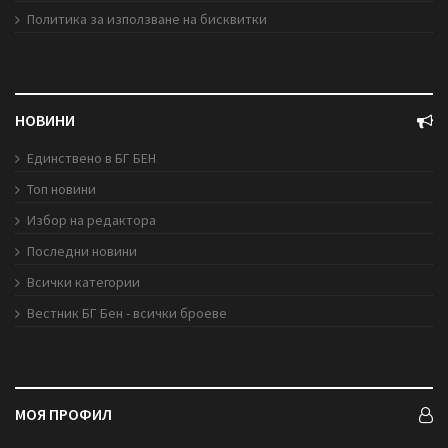
Политика за използване на бисквитки
НОВИНИ
Единствено в БГ БЕН
Топ новини
Избор на редактора
Последни новини
Всички категории
Вестник БГ Бен - всички броеве
МОЯ ПРОФИЛ