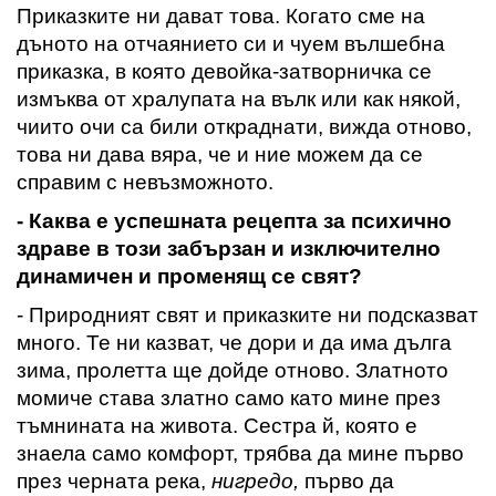
Приказките ни дават това. Когато сме на
дъното на отчаянието си и чуем вълшебна
приказка, в която
девойка
-затворничка се
измъква от хралупата на вълк или как някой,
чиито очи са били откраднати
, вижда отново,
това ни дава вяра, че и ние можем да се
справим с невъзможното.
- Каква е успешната рецепта за психично
здраве
в този забързан и изключително
динамичен и променящ се свят
?
- Природният свят и приказките ни подсказват
много. Те ни казват
,
че дори и да има дълга
зима, пролетта ще дойде отново. Златното
момиче става златно само като мине през
тъмнината на живота. Сестра
й
, която е
знаела само комфорт, трябва да мине първо
през черната река,
нигредо,
първо да