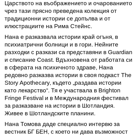
Царството на въображението и очарованието
чрез тази прясно преведена колекция от
традиционни истории се допълва и от
илюстрациите на Рима Стейнс.
Нана е разказвала истории край огъня, в
психиатрични болници и в гори. Нейните
разходки с разкази са представяни в Guardian
и списание Coast. Вдъхновена от работата си
в сферата на психичното здраве, Нана
редовно разказва истории в своя подкаст The
Story Apothecary, където „раздава истории
като лекарство“. Тя е участвала в Brighton
Fringe Festival и в Международния фестивал
за разказване на истории в Шотландия.
Живее в Шотландските планини.
Нана Томова даде специално интервю за
вестник БГ БЕН, с което ни дава възможност