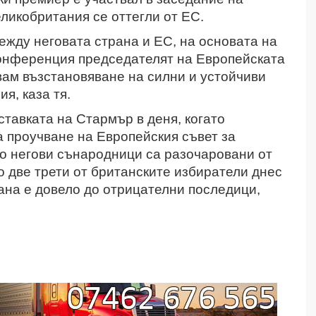
еликобритания се оттегли от ЕС.
жду неговата страна и ЕС, на основата на
онференция председателят на Европейската
вам възстановяване на силни и устойчиви
я, каза тя.
тавката на Стармър в деня, когато
а проучване на Европейския съвет за
то негови сънародници са разочаровани от
о две трети от британските избиратели днес
рана е довело до отрицателни последици,