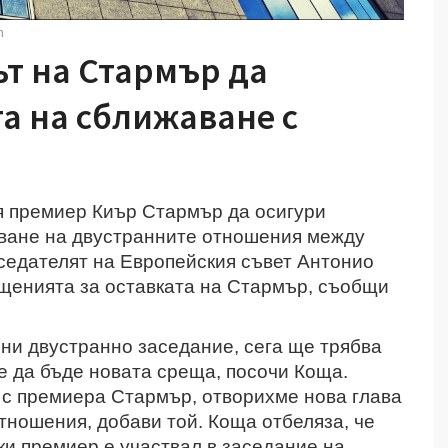
m
т на Стармър да
а на сближаване с
я премиер Киър Стармър да осигури
яване на двустранните отношения между
седателят на Европейския съвет Антонио
щенията за оставката на Стармър, съобщи
ни двустранно заседание, сега ще трябва
е да бъде новата среща, посочи Коща.
 с премиера Стармър, отворихме нова глава
тношения, добави той. Коща отбеляза, че
ки премиер е участвал в заседание на