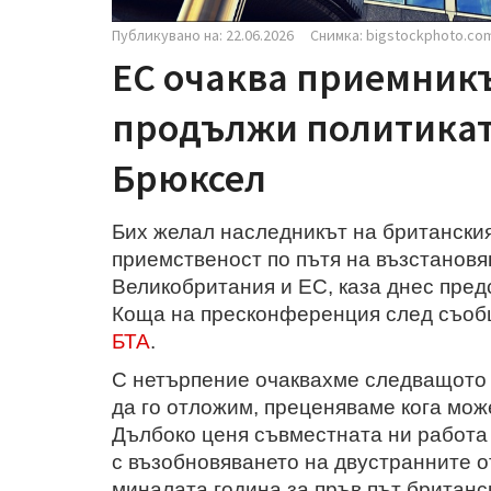
Публикувано на: 22.06.2026
Снимка: bigstockphoto.co
ЕС очаква приемникъ
продължи политикат
Брюксел
Бих желал наследникът на британски
приемственост по пътя на възстанов
Великобритания и ЕС, каза днес пред
Коща на пресконференция след съоб
БТА
.
С нетърпение очаквахме следващото 
да го отложим, преценяваме кога мож
Дълбоко ценя съвместната ни работа
с възобновяването на двустранните о
миналата година за пръв път британс