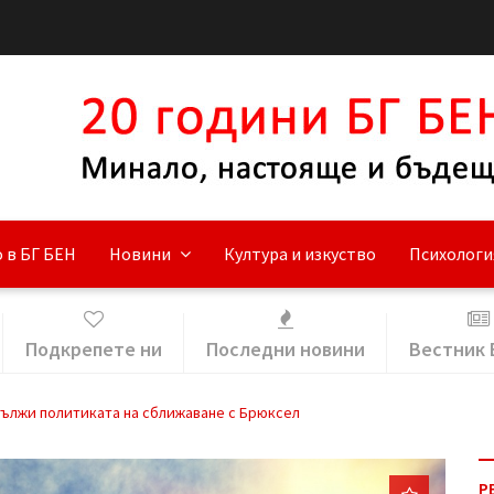
 в БГ БЕН
Новини
Култура и изкуство
Психологи
Подкрепете ни
Последни новини
Вестник 
дължи политиката на сближаване с Брюксел
Р