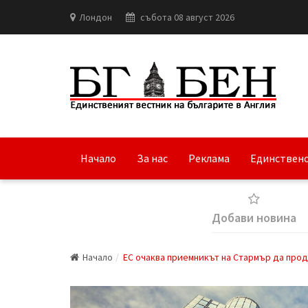
Лондон
събота 08 август 2026
Начало
За нас
Реклама
Единствено
Добави новина
Начало
ЕС очаква приемникът на Стармър да про