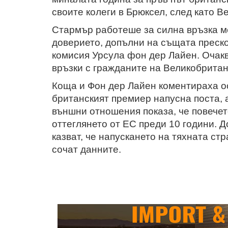
своите колеги в Брюксел, след като В
Стармър работеше за силна връзка ме
доверието, допълни на същата преск
комисия Урсула фон дер Лайен. Очак
връзки с гражданите на Великобритани
Коща и Фон дер Лайен коментираха ос
британският премиер напусна поста, 
външни отношения показа, че повече
оттеглянето от ЕС преди 10 години. Д
казват, че напускането на тяхната ст
сочат данните.