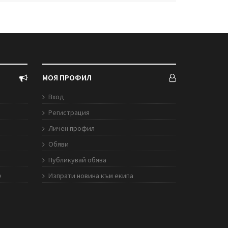
МОЯ ПРОФИЛ
Вход
Регистрация
Личен профил
Обяви
Публикувай обява
е
Изпрати новина към екипа