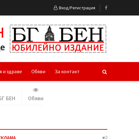
Вход/Регистрация
я и здраве
Обяви
За контакт
БГ БЕН
Обяви
ЕКЛАМА