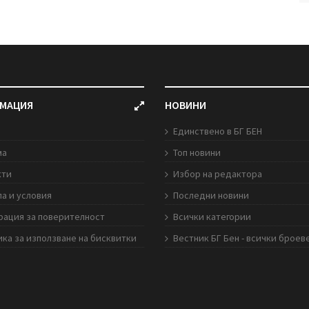
МАЦИЯ
НОВИНИ
Единствено в БГ БЕН
ма
Топ новини
кти
Избор на редактора
а и условия
Последни новини
рация за поверителност
Всички категории
ка за използване на бисквитки
Вестник БГ Бен - всички броев