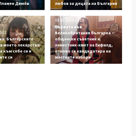
 Пламен Димов
любов за децата на България
03.05.2026 16:13
Първата във
6:21
Великобритания българка –
ва: Българските
общински съветник и
са моето лекарство
заместник-кмет на Енфилд,
а към себе си и
отново се кандидатира на
ите си
местните избори