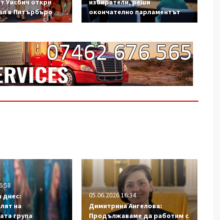
от Уисбич откри
избиратели, реши
ал в Питърбъро
окончателно парламентът
6:58
05.06.2026 16:34
 днес:
лят на
Димитрина Ангелова:
ата група
Продължаваме да работим с