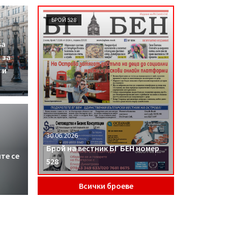
БРОЙ 528
ва
 за
 и
30.06.2026
Брой на вестник БГ БЕН номер
те се
528
Всички броеве