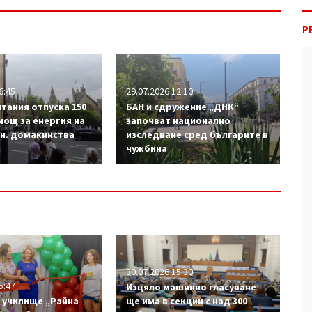
Р
6:45
29.07.2026 12:10
тания отпуска 150
БАН и сдружение „ДНК“
мощ за енергия на
започват национално
лн. домакинства
изследване сред българите в
чужбина
30.07.2026 15:30
5:47
Изцяло машинно гласуване
 училище „Райна
ще има в секции с над 300