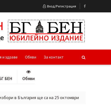
Вход/Регистрация
я и здраве
Обяви
За контакт
БГ БЕН
Обяви
България ще са на 25 октомври
Тясно сътрудничеств