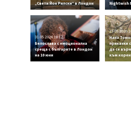
„Свети Йон Рилски“ в Лондон
Nightwish
15.05.2026 1
31.05.2026 18:12
Нана Томо
Белослава с емоционална
приказки 
среща с българите в Лондон
да се върн
на 10 юни
към корен