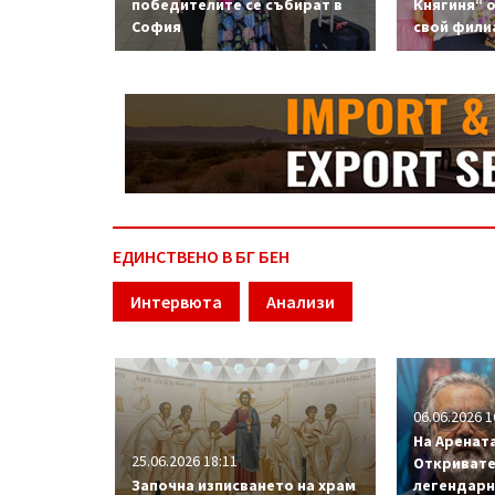
победителите се събират в
Княгиня“ 
София
свой фили
ЕДИНСТВЕНО В БГ БЕН
Интервюта
Анализи
06.06.2026 1
На Арената
25.06.2026 18:11
Откривате
Започна изписването на храм
легендарн