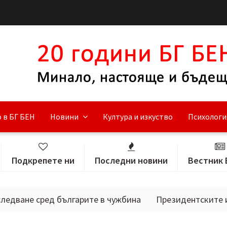
 в БГ БЕН
Новини
Култура и изкуство
Психологи
Подкрепете ни
Последни новини
Вестник 
сред българите в чужбина
Президентските избори в 