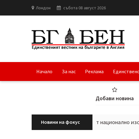
Лондон
събота 08 август 2026
Начало
За нас
Реклама
Единствено
Добави новина
Н и сдружение „ДНК“ започват национално изследване 
Новини на фокус