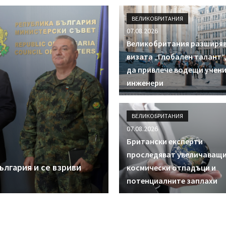
ВЕЛИКОБРИТАНИЯ
07.08.2026
Великобритания разширя
визата „Глобален талант“,
да привлече водещи учени
инженери
ВЕЛИКОБРИТАНИЯ
07.08.2026
Британски експерти
проследяват увеличаващи
ългария и се взриви
космически отпадъци и
потенциалните заплахи