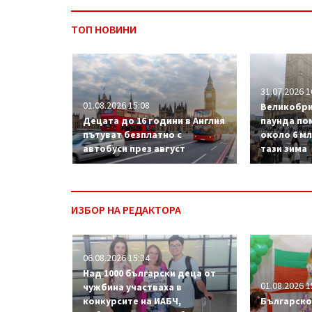
ТОП НОВИНИ
31.07.2026 1
01.08.2026 15:08
Великобри
Децата до 16 години в Англия
паунда по
пътуват безплатно с
около 6 м
автобуси през август
тази зима
ИЗБОР НА РЕДАКТОРА
06.08.2026 15:34
Над 1000 български деца от
01.08.2026 1
чужбина участваха в
конкурсите на ИАБЧ,
Българско