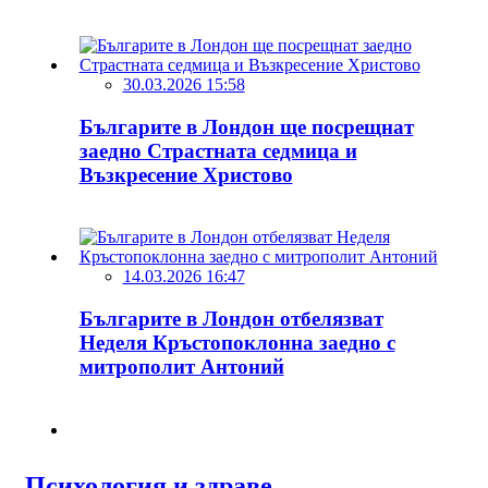
30.03.2026 15:58
Българите в Лондон ще посрещнат
заедно Страстната седмица и
Възкресение Христово
14.03.2026 16:47
Българите в Лондон отбелязват
Неделя Кръстопоклонна заедно с
митрополит Антоний
Психология и здраве