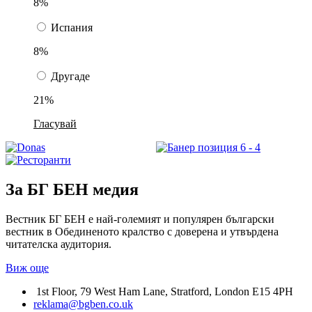
8%
Испания
8%
Другаде
21%
Гласувай
За БГ БЕН медия
Вестник БГ БЕН е най-големият и популярен български
вестник в Обединеното кралство с доверена и утвърдена
читателска аудитория.
Виж още
1st Floor, 79 West Ham Lane, Stratford, London E15 4PH
reklama@bgben.co.uk