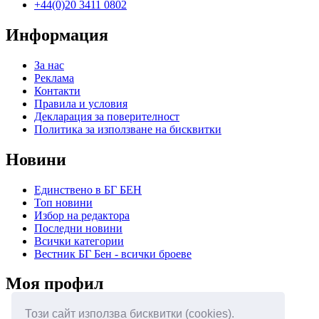
+44(0)20 3411 0802
Информация
За нас
Реклама
Контакти
Правила и условия
Декларация за поверителност
Политика за използване на бисквитки
Новини
Единствено в БГ БЕН
Топ новини
Избор на редактора
Последни новини
Всички категории
Вестник БГ Бен - всички броеве
Моя профил
Този сайт използва бисквитки (cookies).
Вход