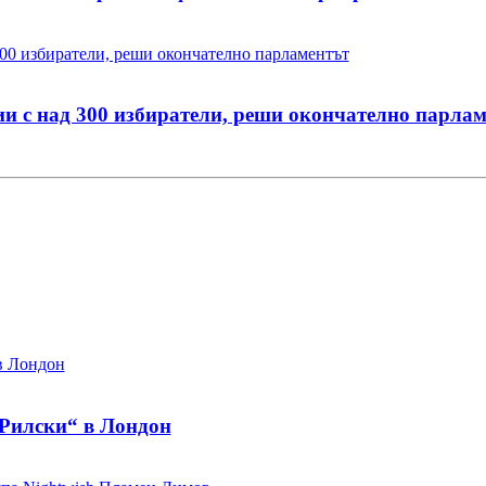
и с над 300 избиратели, реши окончателно парла
 Рилски“ в Лондон