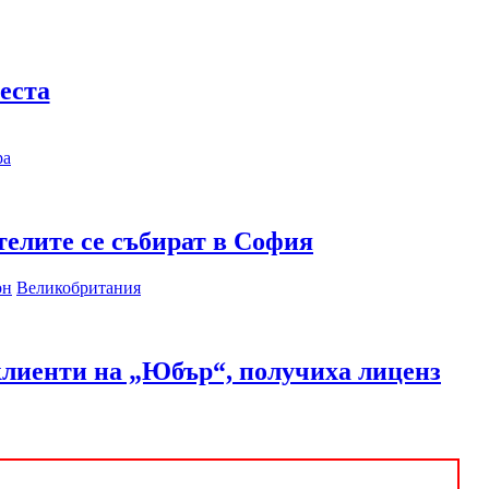
еста
ра
телите се събират в София
Великобритания
клиенти на „Юбър“, получиха лиценз