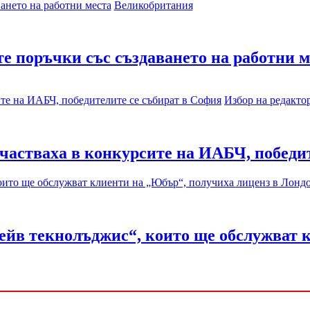
Великобритания
е поръчки със създаването на работни м
Избор на редакто
участваха в конкурсите на ИАБЧ, победи
ейв текнолъджис“, които ще обслужват 