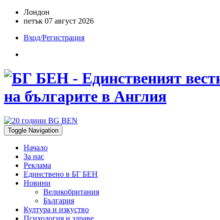
Лондон
петък 07 август 2026
Вход/Регистрация
на българите в Англия
Toggle Navigation
Начало
За нас
Реклама
Единствено в БГ БЕН
Новини
Великобритания
България
Култура и изкуство
Психология и здраве