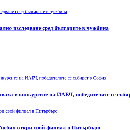
лно изследване сред българите в чужбина
тваха в конкурсите на ИАБЧ, победителите се съби
исбич откри свой филиал в Питърбъро