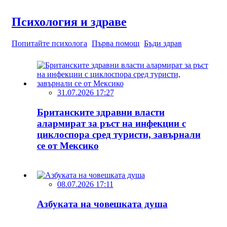
Психология и здраве
Попитайте психолога
Първа помощ
Бъди здрав
31.07.2026 17:27
Британските здравни власти
алармират за ръст на инфекции с
циклоспора сред туристи, завърнали
се от Мексико
08.07.2026 17:11
Азбуката на човешката душа