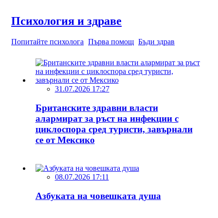
Психология и здраве
Попитайте психолога
Първа помощ
Бъди здрав
31.07.2026 17:27
Британските здравни власти
алармират за ръст на инфекции с
циклоспора сред туристи, завърнали
се от Мексико
08.07.2026 17:11
Азбуката на човешката душа