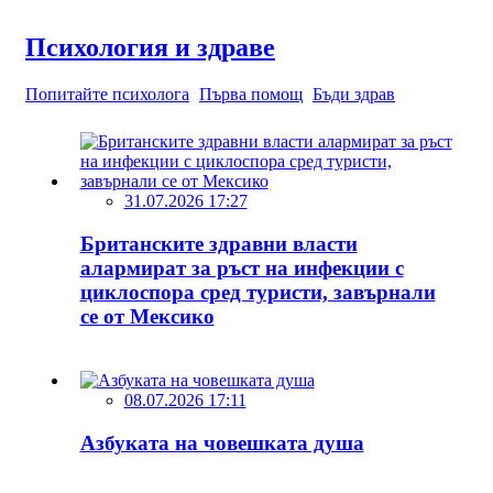
Психология и здраве
Попитайте психолога
Първа помощ
Бъди здрав
31.07.2026 17:27
Британските здравни власти
алармират за ръст на инфекции с
циклоспора сред туристи, завърнали
се от Мексико
08.07.2026 17:11
Азбуката на човешката душа