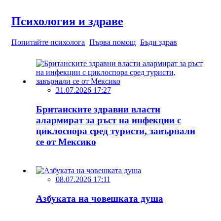
Психология и здраве
Попитайте психолога
Първа помощ
Бъди здрав
31.07.2026 17:27
Британските здравни власти
алармират за ръст на инфекции с
циклоспора сред туристи, завърнали
се от Мексико
08.07.2026 17:11
Азбуката на човешката душа