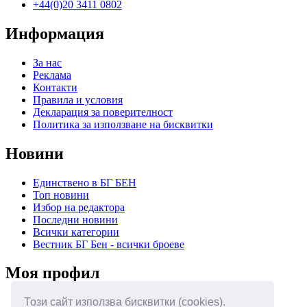
+44(0)20 3411 0802
Информация
За нас
Реклама
Контакти
Правила и условия
Декларация за поверителност
Политика за използване на бисквитки
Новини
Единствено в БГ БЕН
Топ новини
Избор на редактора
Последни новини
Всички категории
Вестник БГ Бен - всички броеве
Моя профил
Този сайт използва бисквитки (cookies).
Вход