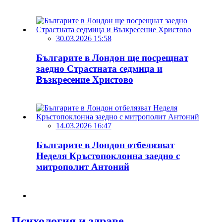
30.03.2026 15:58
Българите в Лондон ще посрещнат
заедно Страстната седмица и
Възкресение Христово
14.03.2026 16:47
Българите в Лондон отбелязват
Неделя Кръстопоклонна заедно с
митрополит Антоний
Психология и здраве