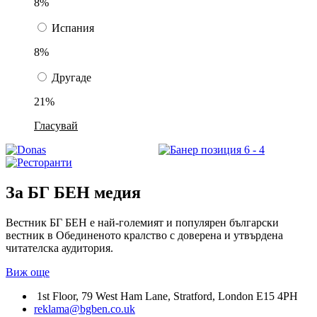
8%
Испания
8%
Другаде
21%
Гласувай
За БГ БЕН медия
Вестник БГ БЕН е най-големият и популярен български
вестник в Обединеното кралство с доверена и утвърдена
читателска аудитория.
Виж още
1st Floor, 79 West Ham Lane, Stratford, London E15 4PH
reklama@bgben.co.uk