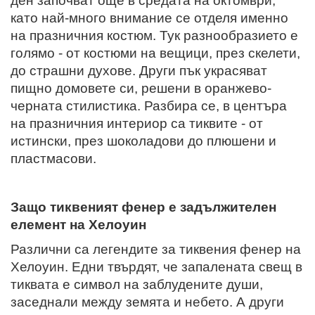
ден започват още в средата на октомври,
като най-много внимание се отделя именно
на празничния костюм. Тук разнообразието е
голямо - от костюми на вещици, през скелети,
до страшни духове. Други пък украсяват
пищно домовете си, решени в оранжево-
черната стилистика. Разбира се, в центъра
на празничния интериор са тиквите - от
истински, през шоколадови до плюшени и
пластмасови.
Защо тиквеният фенер е задължителен
елемент на Хелоуин
Различни са легендите за тиквения фенер на
Хелоуин. Едни твърдят, че запалената свещ в
тиквата е символ на заблудените души,
заседнали между земята и небето. А други