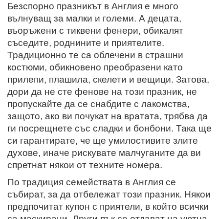
Безспорно празникът в Англия е много
вълнуващ за малки и големи. А децата,
въоръжени с тиквени фенери, обикалят
съседите, роднините и приятелите.
Традиционно те са облечени в страшни
костюми, обикновено преобразени като
прилепи, плашила, скелети и вещици. Затова,
дори да не сте фенове на този празник, не
пропускайте да се снабдите с лакомства,
защото, ако ви почукат на вратата, трябва да
ги посрещнете със сладки и бонбони. Така ще
си гарантирате, че ще умилостивите злите
духове, иначе рискувате малчуганите да ви
спретнат някои от техните номера.
По традиция семействата в Англия се
събират, за да отбележат този празник. Някои
предпочитат купон с приятели, в който всички
са маскирани. Други пък се отдават на уютна