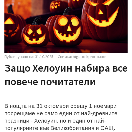
i
g
a
t
i
o
n
Публикувано на: 31.10.2025
Снимка: bigstockphoto.com
Защо Хелоуин набира все
повече почитатели
В нощта на 31 октомври срещу 1 ноември
посрещаме не само един от най-древните
празници - Хелоуин, но и един от най-
популярните във Великобритания и САЩ.