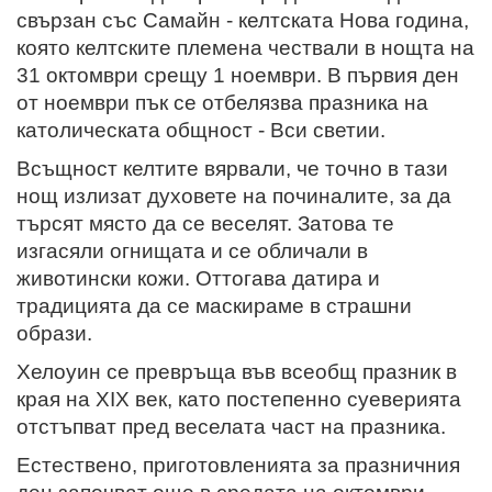
свързан със Самайн - келтската Нова година,
която келтските племена чествали в нощта на
31 октомври срещу 1 ноември. В първия ден
от ноември пък се отбелязва празника на
католическата общност - Вси светии.
Всъщност келтите вярвали, че точно в тази
нощ излизат духовете на починалите, за да
търсят място да се веселят. Затова те
изгасяли огнищата и се обличали в
животински кожи. Оттогава датира и
традицията да се маскираме в страшни
образи.
Хелоуин се превръща във всеобщ празник в
края на ХІХ век, като постепенно суеверията
отстъпват пред веселата част на празника.
Естествено, приготовленията за празничния