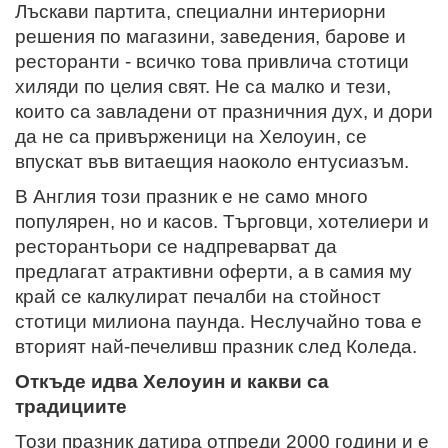
Лъскави партита, специални интериорни
решения по магазини, заведения, барове и
ресторанти - всичко това привлича стотици
хиляди по целия свят. Не са малко и тези,
които са завладени от празничния дух, и дори
да не са привърженици на Хелоуин, се
впускат във витаещия наоколо ентусиазъм.
В Англия този празник е не само много
популярен, но и касов. Търговци, хотелиери и
ресторантьори се надпреварват да
предлагат атрактивни оферти, а в самия му
край се калкулират печалби на стойност
стотици милиона паунда. Неслучайно това е
вторият най-печеливш празник след Коледа.
Откъде идва Хелоуин и какви са
традициите
Този празник датира отпреди 2000 години и е