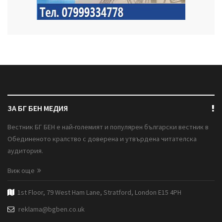
ЗА БГ БЕН МЕДИЯ
Вестник БГ БЕН е най-големият и популярен български вестник в
Обединеното кралство с доверена и утвърдена читателска
аудитория.
Виж още
1st Floor, 79 West Ham Lane, Stratford, London E15 4PH
reklama@bgben.co.uk