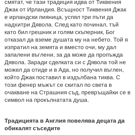
смятат, че тази традиция идва от Тиквения
Джак от Ирландия. Всъщност Тиквения Джак
е ирландски пияница, успял три пъти да
надхитри Дявола. След като починал, тъй
като бил грешник и голям скъперник, Бог
отказал да вземе душата му на небето. Той я
изпратил на земята и вместо очи, му дал
запалени въглени, за да може да пропъжда
Дявола. Заради сделката си с Дявола той не
можел да отиде и в Ада, но получил въглен,
който Джак поставил в издълбана тиква. С
този фенер мъжът се скитал по света в
очакване на Страшния съд, превръщайки се в
символ на прокълнатата душа.
Традицията в Англия повелява децата да
обикалят съседите