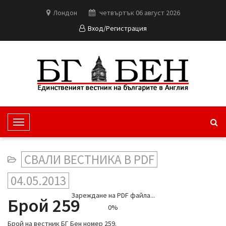
Лондон
четвъртък 06 август 2026
Вход/Регистрация
T
o
g
СВАЛИ ВЕСТНИКА В PDF
g
l
04.05.2013
e
Зареждане на PDF файла...
N
Брой 259
0%
a
v
Брой на вестник БГ Бен номер 259.