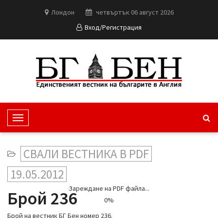
Лондон
четвъртък 06 август 2026
Вход/Регистрация
T
o
g
СВАЛИ ВЕСТНИКА В PDF
g
l
19.05.2012
e
Зареждане на PDF файла...
N
Брой 236
0%
a
v
Брой на вестник БГ Бен номер 236.