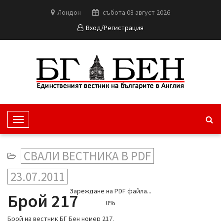
Лондон
събота 08 август 2026
Вход/Регистрация
T
o
g
СВАЛИ ВЕСТНИКА В PDF
g
l
23.07.2011
e
Зареждане на PDF файла...
N
Брой 217
0%
a
v
Брой на вестник БГ Бен номер 217.