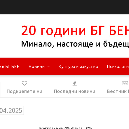
 в БГ БЕН
Новини
Култура и изкуство
Психологи
Подкрепете ни
Последни новини
Вестник 
04.2025
Зареждане на PDF файла...
0%