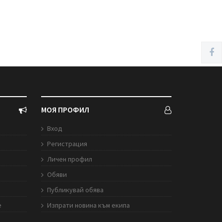
МОЯ ПРОФИЛ
Вход
Регистрация
Личен профил
Обяви
Публикувай обява
е
Изпрати новина към екипа