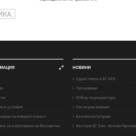
ИКА.
МАЦИЯ
НОВИНИ
Единствено в БГ БЕН
ма
Топ новини
кти
Избор на редактора
а и условия
Последни новини
рация за поверителност
Всички категории
ка за използване на бисквитки
Вестник БГ Бен - всички броев