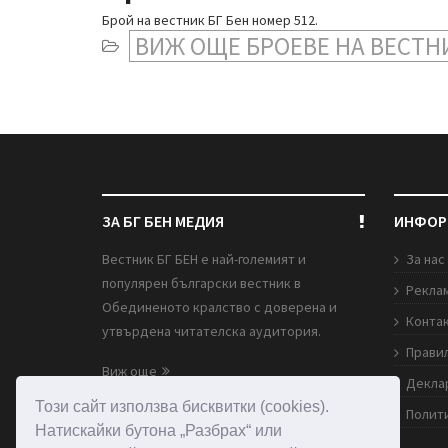
Брой на вестник БГ Бен номер 512.
ВИЖ ОЩЕ БРОЕВЕ НА ВЕСТН
ЗА БГ БЕН МЕДИЯ
ИНФОР
Вестник БГ БЕН е най-големият и
За нас
популярен български вестник в
Рекла
Обединеното кралство с доверена и
Конта
утвърдена читателска аудитория.
Правил
Виж още
Декла
Този сайт използва бисквитки (cookies).
Полити
1st Floor, 79 West Ham Lane, Stratford,
Натискайки бутона „Разбрах“ или
London E15 4PH