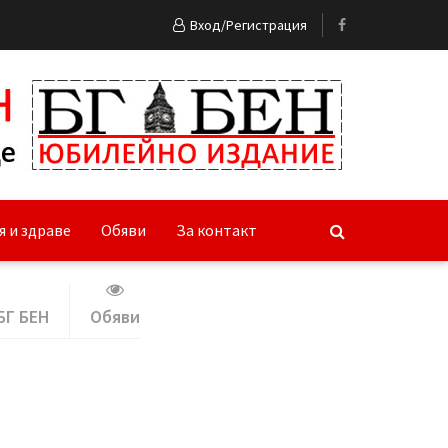
Вход/Регистрация
я и здраве
Обяви
За контакт
БГ БЕН
Обяви