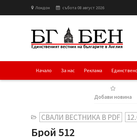
Лондон
събота 08 август 2026
Начало
За нас
Реклама
Единствено
Добави новина
СВАЛИ ВЕСТНИКА В PDF
12.
Брой 512