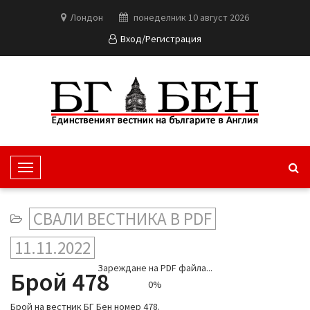
Лондон
понеделник 10 август 2026
Вход/Регистрация
T
o
g
СВАЛИ ВЕСТНИКА В PDF
g
l
11.11.2022
e
Зареждане на PDF файла...
N
Брой 478
0%
a
v
Брой на вестник БГ Бен номер 478.