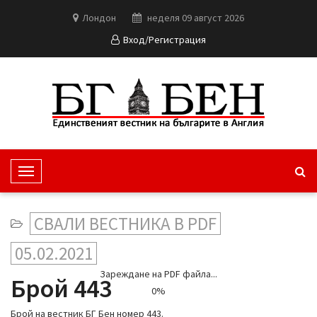
Лондон
неделя 09 август 2026
Вход/Регистрация
T
o
g
СВАЛИ ВЕСТНИКА В PDF
g
l
05.02.2021
e
Зареждане на PDF файла...
N
Брой 443
0%
a
v
Брой на вестник БГ Бен номер 443.