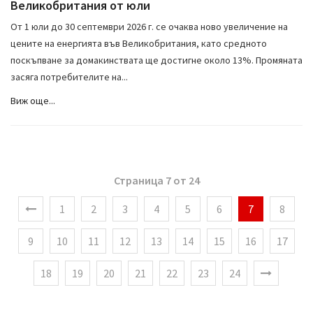
Великобритания от юли
От 1 юли до 30 септември 2026 г. се очаква ново увеличение на
цените на енергията във Великобритания, като средното
поскъпване за домакинствата ще достигне около 13%. Промяната
засяга потребителите на...
Виж още...
Страница 7 от 24
1
2
3
4
5
6
7
8
9
10
11
12
13
14
15
16
17
18
19
20
21
22
23
24