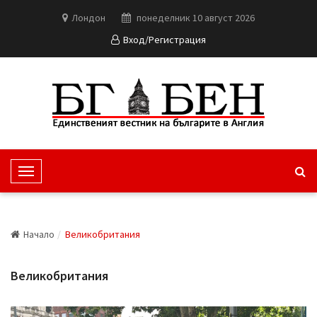
Лондон
понеделник 10 август 2026
Вход/Регистрация
T
o
g
g
Начало
Великобритания
l
e
Великобритания
N
a
v