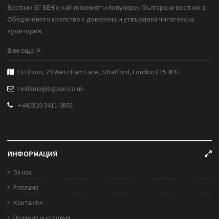
Вестник БГ БЕН е най-големият и популярен български вестник в
Обединеното кралство с доверена и утвърдена читателска
аудитория.
Виж още
1st Floor, 79 West Ham Lane, Stratford, London E15 4PH
reklama@bgben.co.uk
+44(0)20 3411 0802
ИНФОРМАЦИЯ
За нас
Реклама
Контакти
Правила и условия