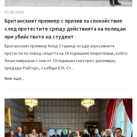
03.06.2026
Британският премиер с призив за спокойствие
след протестите срещу действията на полицаи
при убийството на студент
Британският премиер Киър Стармър осъди агресивните
протести по повод смъртта на 18-годишния Хенри Новак, който
беше намушкан с нож от 23-годишен сикх през декември,
предаде Ройтерс, съобщи БТА. Ст...
Виж още...