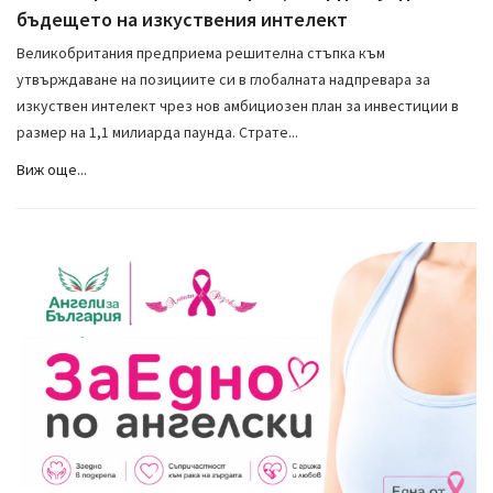
бъдещето на изкуствения интелект
Великобритания предприема решителна стъпка към
утвърждаване на позициите си в глобалната надпревара за
изкуствен интелект чрез нов амбициозен план за инвестиции в
размер на 1,1 милиарда паунда. Страте...
Виж още...