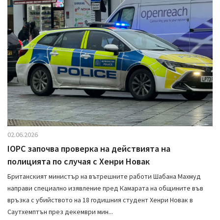
02.06.2026
IOPC започва проверка на действията на
полицията по случая с Хенри Новак
Британският министър на вътрешните работи Шабана Махмуд
направи специално изявление пред Камарата на общините във
връзка с убийството на 18 годишния студент Хенри Новак в
Саутхемптън през декември мин...