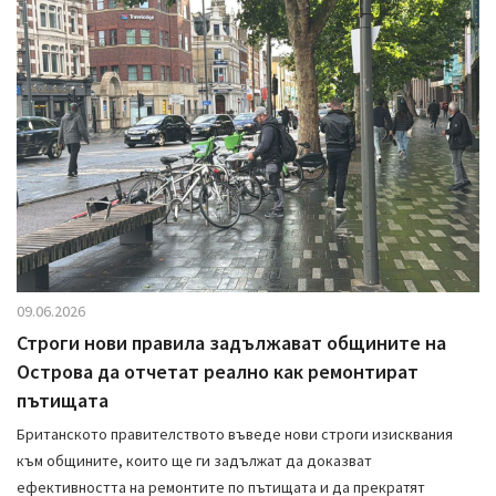
i
g
a
t
i
o
n
09.06.2026
Строги нови правила задължават общините на
Острова да отчетат реално как ремонтират
пътищата
Британското правителството въведе нови строги изисквания
към общините, които ще ги задължат да доказват
ефективността на ремонтите по пътищата и да прекратят