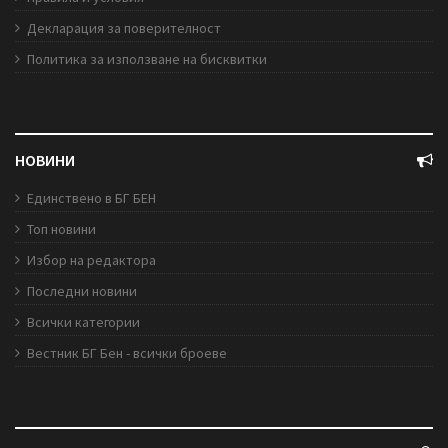
Декларация за поверителност
Политика за използване на бисквитки
НОВИНИ
Единствено в БГ БЕН
Топ новини
Избор на редактора
Последни новини
Всички категории
Вестник БГ Бен - всички броеве