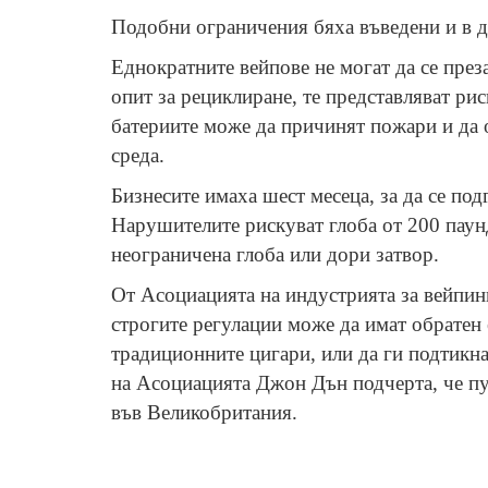
Подобни ограничения бяха въведени и в д
Еднократните вейпове не могат да се пре
опит за рециклиране, те представляват ри
батериите може да причинят пожари и да о
среда.
Бизнесите имаха шест месеца, за да се под
Нарушителите рискуват глоба от 200 паун
неограничена глоба или дори затвор.
От Асоциацията на индустрията за вейпин
строгите регулации може да имат обратен
традиционните цигари, или да ги подтикн
на Асоциацията Джон Дън подчерта, че п
във Великобритания.