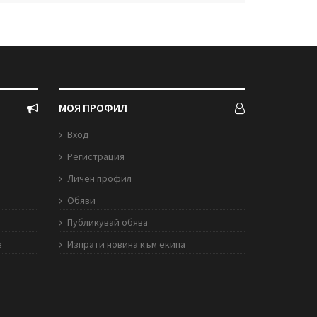
МОЯ ПРОФИЛ
Вход
Регистрация
Личен профил
Обяви
Публикувай обява
е
Изпрати новина към екипа