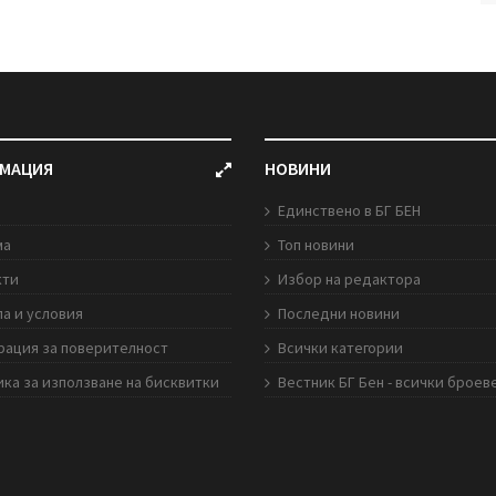
МАЦИЯ
НОВИНИ
Единствено в БГ БЕН
ма
Топ новини
кти
Избор на редактора
а и условия
Последни новини
рация за поверителност
Всички категории
ка за използване на бисквитки
Вестник БГ Бен - всички броев