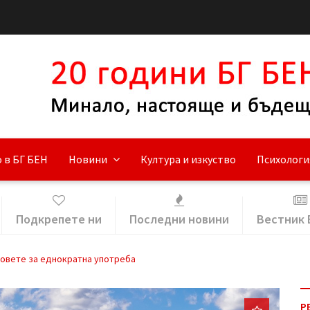
 в БГ БЕН
Новини
Култура и изкуство
Психологи
Подкрепете ни
Последни новини
Вестник 
овете за еднократна употреба
Р