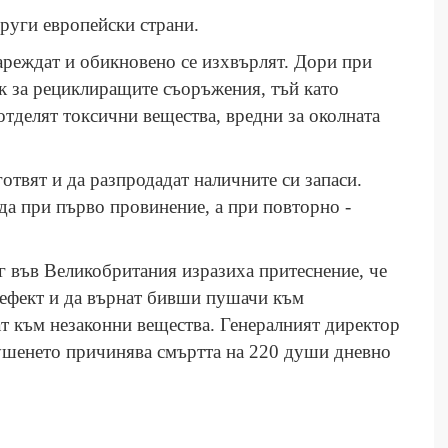
руги европейски страни.
зареждат и обикновено се изхвърлят. Дори при
ск за рециклиращите съоръжения, тъй като
тделят токсични вещества, вредни за околната
готвят и да разпродадат наличните си запаси.
да при първо провинение, а при повторно -
г във Великобритания изразиха притеснение, че
 ефект и да върнат бивши пушачи към
ат към незаконни вещества. Генералният директор
ушенето причинява смъртта на 220 души дневно