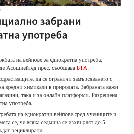
m
ициално забрани
атна употреба
бата на вейпове за еднократна употреба,
аде Асошиейтед прес, съобщава
БТА
.
подрастващите, да се ограничи замърсяването с
на вредни химикали в природата. Забраната важи
магазини, така и за онлайн платформи. Разрешена
тна употреба.
требата на еднократни вейпове сред учениците и
ята се, че всяка седмица се изхвърлят до 5
бъдат рециклирани.