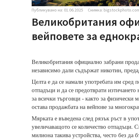
Публикувано на: 01.06.2025
Снимка: bigstockphoto.co
Великобритания оф
вейповете за еднокр
Великобритания официално забрани продаж
независимо дали съдържат никотин, пред
Целта е да се намали употребата им сред 
отпадъци и да се предотврати изтичането 
за всички търговци - както за физически 
остава продажбата на вейпове за многокра
Мярката е въведена след рязък ръст в упо
увеличаващото се количество отпадъци. См
милиона такива устройства, често без да 