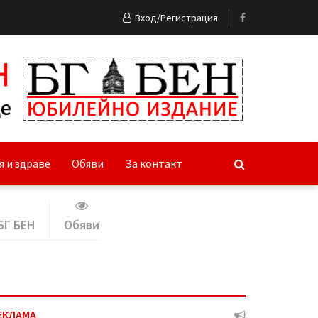
Вход/Регистрация
я и здраве
Обяви
За контакт
БГ БЕН
Обяви
ЕКЛАМА