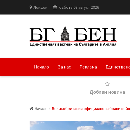
Лондон
събота 08 август 2026
Начало
За нас
Реклама
Единствено
Добави новина
Начало
Великобритания официално забрани вейп