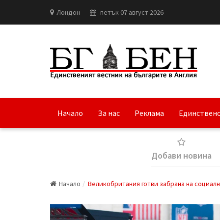
Лондон
петък 07 август 2026
Начало
За нас
Реклама
Единствено
Добави новина
Начало
Великобритания готви забрана на социалн