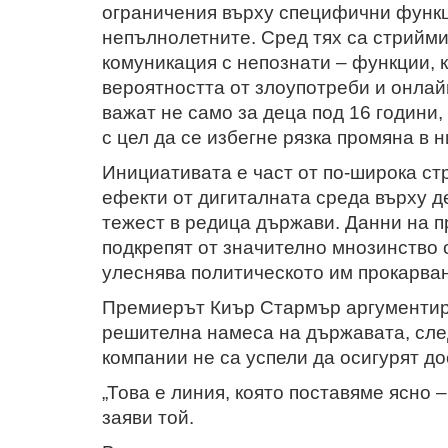
ограничения върху специфични функц
непълнолетните. Сред тях са стрийми
комуникация с непознати – функции, 
вероятността от злоупотреби и онлай
важат не само за деца под 16 години,
с цел да се избегне рязка промяна в 
Инициативата е част от по-широка ст
ефекти от дигиталната среда върху д
тежест в редица държави. Данни на п
подкрепят от значително мнозинство 
улеснява политическото им прокарва
Премиерът Киър Стармър аргументира
решителна намеса на държавата, след
компании не са успели да осигурят д
„Това е линия, която поставяме ясно –
заяви той.