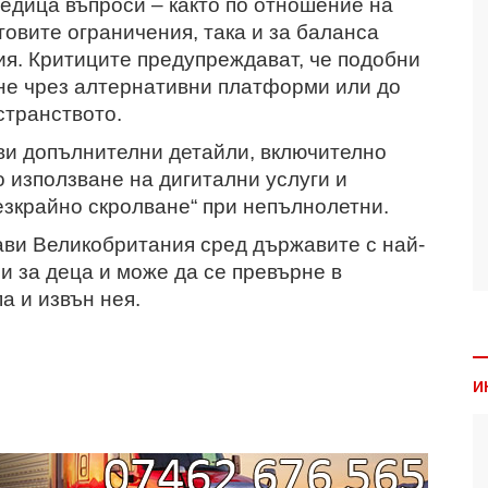
едица въпроси – както по отношение на
овите ограничения, така и за баланса
я. Критиците предупреждават, че подобни
яне чрез алтернативни платформи или до
странството.
ви допълнителни детайли, включително
 използване на дигитални услуги и
безкрайно скролване“ при непълнолетни.
ави Великобритания сред държавите с най-
и за деца и може да се превърне в
а и извън нея.
И