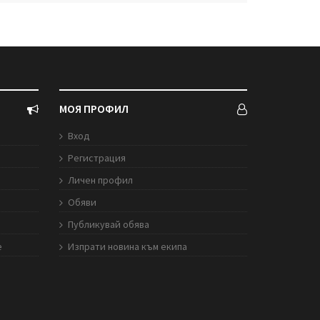
МОЯ ПРОФИЛ
Вход
Регистрация
Личен профил
Обяви
Публикувай обява
е
Изпрати новина към екипа