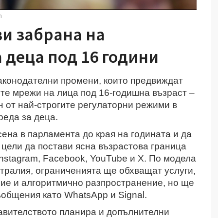
m
и забрана на
 деца под 16 години
законодателни промени, които предвиждат
те мрежи на лица под 16-годишна възраст –
н от най-строгите регулаторни режими в
реда за деца.
сена в парламента до края на годината и да
, цели да постави ясна възрастова граница
Instagram, Facebook, YouTube и X. По модела
тралия, ограниченията ще обхващат услуги,
ие и алгоритмично разпространение, но ще
общения като WhatsApp и Signal.
равителството планира и допълнителни