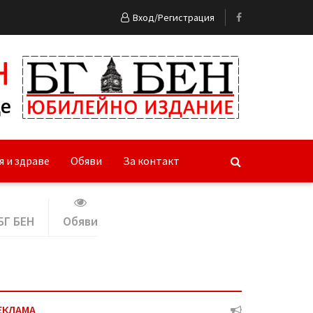
Вход/Регистрация
я и здраве
Обяви
За контакт
БГ БЕН
Обяви
ЕКЛАМА