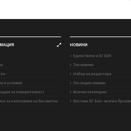
МАЦИЯ
НОВИНИ
Единствено в БГ БЕН
ма
Топ новини
кти
Избор на редактора
а и условия
Последни новини
рация за поверителност
Всички категории
ка за използване на бисквитки
Вестник БГ Бен - всички броев