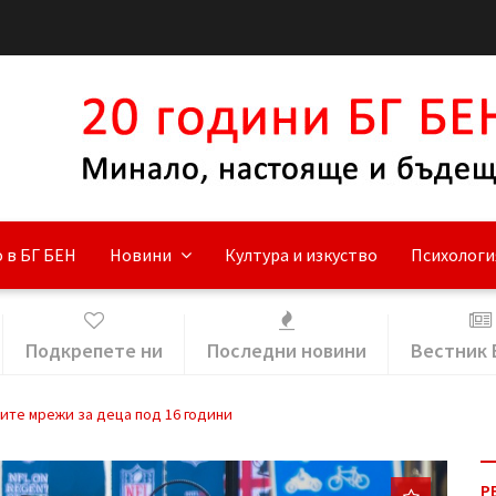
 в БГ БЕН
Новини
Култура и изкуство
Психологи
Подкрепете ни
Последни новини
Вестник 
ите мрежи за деца под 16 години
Р