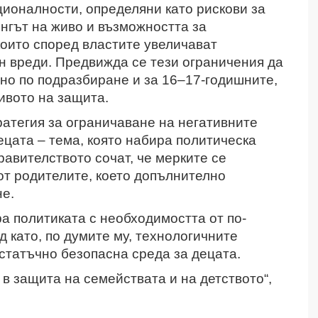
ионалности, определяни като рискови за
нгът на живо и възможността за
които според властите увеличават
н вреди. Предвижда се тези ограничения да
 но по подразбиране и за 16–17-годишните,
нивото на защита.
ратегия за ограничаване на негативните
ецата – тема, която набира политическа
равителството сочат, че мерките се
от родителите, което допълнително
не.
 политиката с необходимостта от по-
 като, по думите му, технологичните
остатъчно безопасна среда за децата.
 в защита на семействата и на детството“,