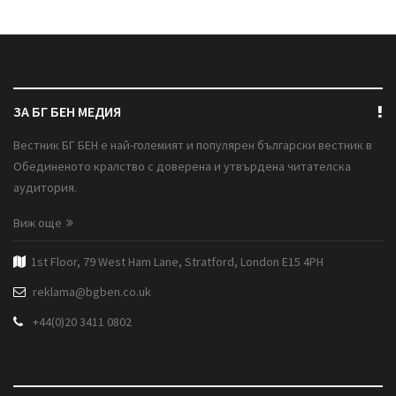
ЗА БГ БЕН МЕДИЯ
Вестник БГ БЕН е най-големият и популярен български вестник в
Обединеното кралство с доверена и утвърдена читателска
аудитория.
Виж още
1st Floor, 79 West Ham Lane, Stratford, London E15 4PH
reklama@bgben.co.uk
+44(0)20 3411 0802