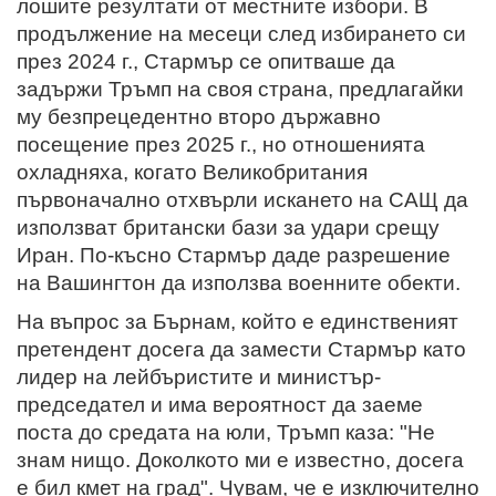
лошите резултати от местните избори. В
продължение на месеци след избирането си
през 2024 г., Стармър се опитваше да
задържи Тръмп на своя страна, предлагайки
му безпрецедентно второ държавно
посещение през 2025 г., но отношенията
охладняха, когато Великобритания
първоначално отхвърли искането на САЩ да
използват британски бази за удари срещу
Иран. По-късно Стармър даде разрешение
на Вашингтон да използва военните обекти.
На въпрос за Бърнам, който е единственият
претендент досега да замести Стармър като
лидер на лейбъристите и министър-
председател и има вероятност да заеме
поста до средата на юли, Тръмп каза: "Не
знам нищо. Доколкото ми е известно, досега
е бил кмет на град". Чувам, че е изключително