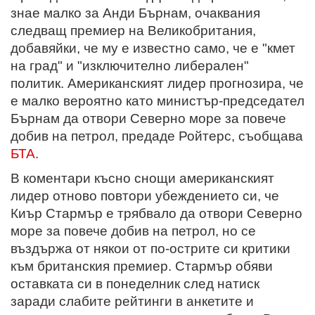
знае малко за Анди Бърнам, очаквания
следващ премиер на Великобритания,
добавяйки, че му е известно само, че е "кмет
на град" и "изключително либерален"
политик. Американският лидер прогнозира, че
е малко вероятно като министър-председател
Бърнам да отвори Северно море за повече
добив на петрол, предаде Ройтерс, съобщава
БТА
.
В коментари късно снощи американският
лидер отново повтори убеждението си, че
Киър Стармър е трябвало да отвори Северно
море за повече добив на петрол, но се
въздържа от някои от по-острите си критики
към британския премиер. Стармър обяви
оставката си в понеделник след натиск
заради слабите рейтинги в анкетите и