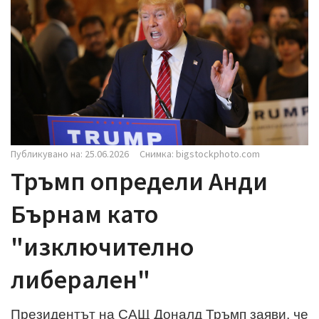
i
g
a
t
i
o
n
Публикувано на: 25.06.2026
Снимка: bigstockphoto.com
Тръмп определи Анди
Бърнам като
"изключително
либерален"
Президентът на САЩ Доналд Тръмп заяви, че