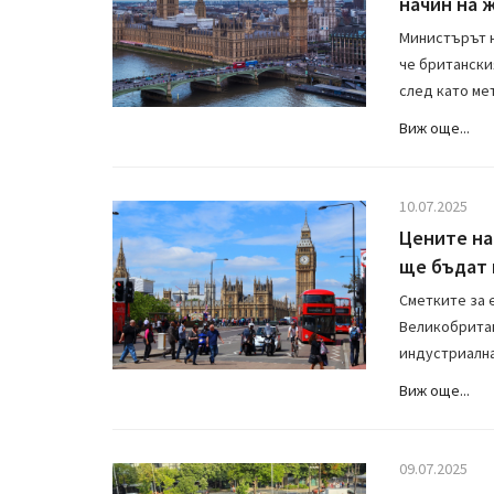
начин на 
Министърът н
че британски
след като мет
Виж още...
10.07.2025
Цените на
ще бъдат 
Сметките за 
Великобритан
индустриална
Виж още...
09.07.2025