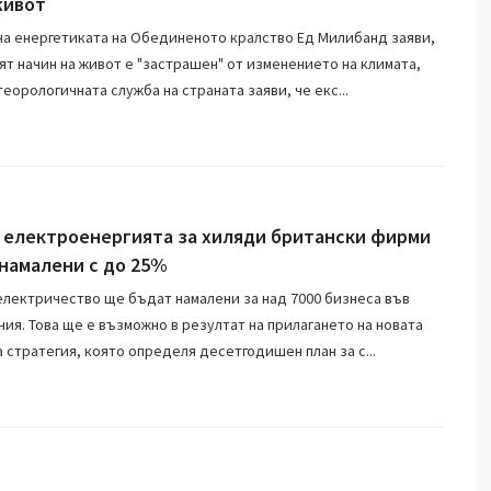
живот
а енергетиката на Обединеното кралство Ед Милибанд заяви,
ят начин на живот е "застрашен" от изменението на климата,
еорологичната служба на страната заяви, че екс...
 електроенергията за хиляди британски фирми
намалени с до 25%
електричество ще бъдат намалени за над 7000 бизнеса във
ия. Това ще е възможно в резултат на прилагането на новата
 стратегия, която определя десетгодишен план за с...