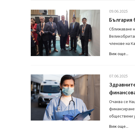
09.06.2025
България 
Сближаване н
Великобритан
членове на Ка
Виж още...
07.06.2025
Здравните
финансова
Очаква се На
финансиране 
обществени у
Виж още...