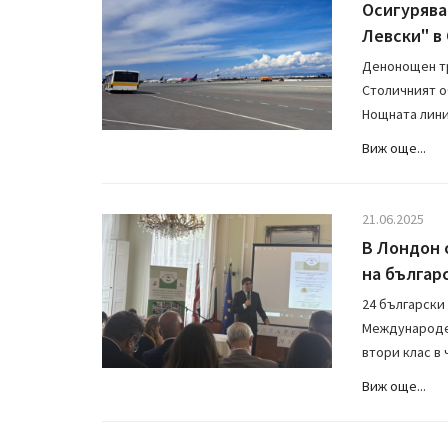
Осигурява
Левски" в
Денонощен тр
Столичният о
Нощната лини
Виж още...
21.06.2025
В Лондон 
на българ
24 български
Международен
втори клас в 
Виж още...