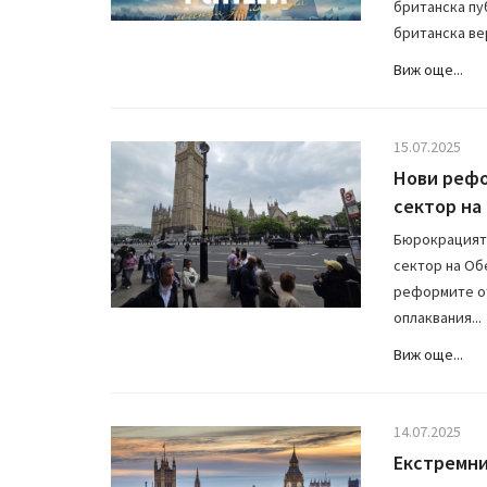
британска пу
британска ве
Виж още...
15.07.2025
Нови рефо
сектор на
Бюрокрацията
сектор на Об
реформите от
оплаквания...
Виж още...
14.07.2025
Екстремни