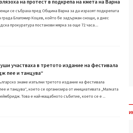
злязоха на протест в подкрепа на кмета на Варна
енци се събраха пред Община Варна за да изразят подкрепата
на града Благомир Коцев, който бе задържан снощи, а днес
дска прокуратура постанови мярка за още 72 часа....
души участваха в третото издание на фестивала
ж пее и танцува“
ългарско знаме изпълни третото издание на фестивала
ее и танцува“, което се организира от инициативата „Малката
еймбридж. Това е най-мащабното събитие, което се е ...
И