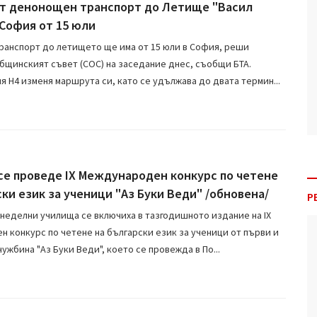
т денонощен транспорт до Летище "Васил
 София от 15 юли
анспорт до летището ще има от 15 юли в София, реши
бщинският съвет (СОС) на заседание днес, съобщи БТА.
я Н4 изменя маршрута си, като се удължава до двата термин...
се проведе IX Международен конкурс по четене
ски език за ученици "Аз Буки Веди" /обновена/
Р
 неделни училища се включиха в тазгодишното издание на IX
 конкурс по четене на български език за ученици от първи и
чужбина "Аз Буки Веди", което се провежда в По...