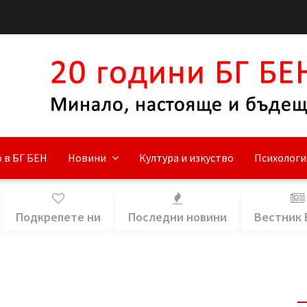
 в БГ БЕН
Новини
Култура и изкуство
Психологи
Подкрепете ни
Последни новини
Вестник 