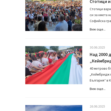
Стотици и
Стотици варн
си за кмета 
Софийска гра
Виж още...
30.06.2025
Над 2000 
„Кеймбрид
40 метрово б
„Кеймбридж п
България“ в К
Виж още...
26.06.2025