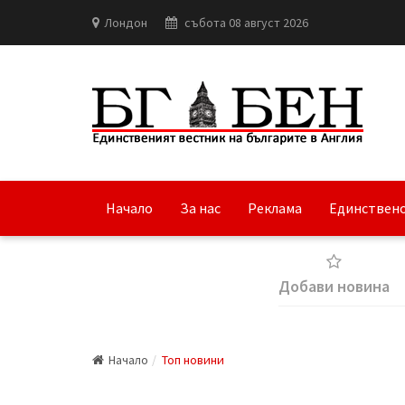
Лондон
събота 08 август 2026
Начало
За нас
Реклама
Единствено
Добави новина
Начало
Топ новини