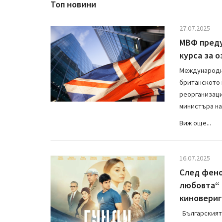
Топ новини
27.07.2025
МВФ преду
курса за 
Международни
британското 
реорганизаци
министъра на .
Виж още...
16.07.2025
След фено
любовта“ 
киновери
Българският 