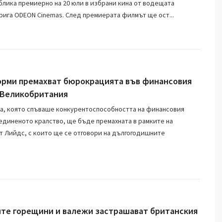
блика премиерно на 20 юли в избрани кина от водещата
рига ODEON Cinemas. След премиерата филмът ще ост...
рми премахват бюрокрацията във финансовия
 Великобритания
, която спъваше конкурентоспособността на финансовия
единеното кралство, ще бъде премахната в рамките на
 Лийдс, с които ще се отговори на дългогодишните
те горещини и валежи застрашават британския