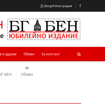
Вход/Регистрация
я и здраве
Обяви
За контакт
БГ БЕН
Обяви