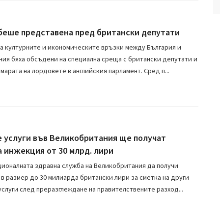
беше представена пред британски депутати
а културните и икономическите връзки между България и
ия бяха обсъдени на специална среща с британски депутати и
марата на лордовете в английския парламент. Сред п...
 услуги във Великобритания ще получат
 инжекция от 30 млрд. лири
ционалната здравна служба на Великобритания да получи
в размер до 30 милиарда британски лири за сметка на други
слуги след преразглеждане на правителствените разход...