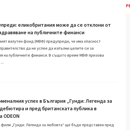
Р
преди: еликобритания може да се отклони от
оздравяване на публичните финанси
ят валутен фонд (МВФ) предупреди, че има опасност
правителство да не успее да изпълни целите си за
я на публичните финанси. В същото време МВФ призова
..
меналния успех в България „Гунди: Легенда за
дебютира и пред британската публика в
га ODEON
филм „Гунди: Легенда за любовта“ ще бъде представен пред