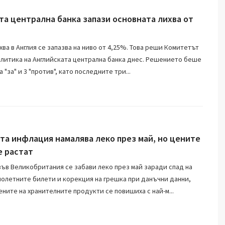
та централна банка запази основната лихва от
ва в Англия се запазва на ниво от 4,25%. Това реши Комитетът
олитика на Английската централна банка днес. Решението беше
а "за" и 3 "против", като последните три...
та инфлация намалява леко през май, но цените
е растат
ъв Великобритания се забави леко през май заради спад на
молетните билети и корекция на грешка при данъчни данни,
ените на хранителните продукти се повишиха с най-м...