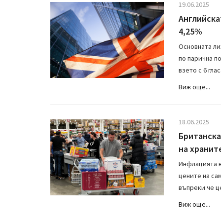
19.06.2025
Английска
4,25%
Основната лих
по парична п
взето с 6 глас
Виж още...
18.06.2025
Британска
на хранит
Инфлацията в
цените на са
въпреки че ц
Виж още...