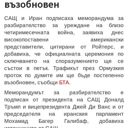
възобновен
САЩ и Иран подписаха меморандума за
разбирателство за уреждане на близо
четиримесечната война, заявиха днес
високопоставени американски
представители, цитирани от Ройтерс, и
добавиха, че официалната церемония по
сключването на споразумението ще се
състои в петък. Трафикът през Ормузкия
проток по думите им ще бъде постепенно
възобновен, съобщи
БТА
.
Меморандумът за разбирателство е
подписан от президента на САЩ Доналд
Тръмп и вицепрезидента Джей Ди Ванс и от
председателя на иранския парламент
Мохамад Багер Галибаф, добавиха