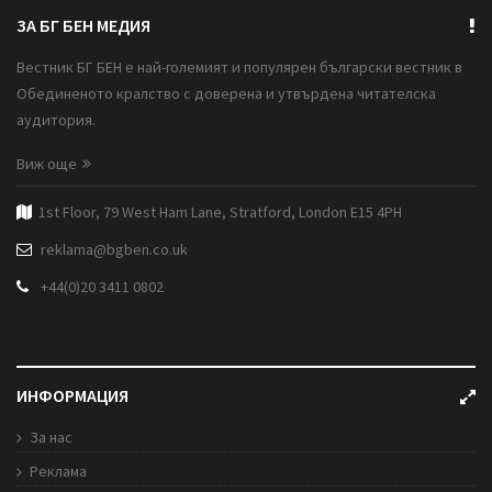
ЗА БГ БЕН МЕДИЯ
Вестник БГ БЕН е най-големият и популярен български вестник в
Обединеното кралство с доверена и утвърдена читателска
аудитория.
Виж още
1st Floor, 79 West Ham Lane, Stratford, London E15 4PH
reklama@bgben.co.uk
+44(0)20 3411 0802
ИНФОРМАЦИЯ
За нас
Реклама