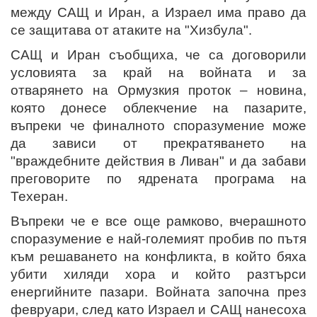
между САЩ и Иран, а Израел има право да
се защитава от атаките на "Хизбула".
САЩ и Иран съобщиха, че са договорили
условията за край на войната и за
отварянето на Ормузкия проток – новина,
която донесе облекчение на пазарите,
въпреки че финалното споразумение може
да зависи от прекратяването на
"враждебните действия в Ливан" и да забави
преговорите по ядрената програма на
Техеран.
Въпреки че е все още рамково, вчерашното
споразумение е най-големият пробив по пътя
към решаването на конфликта, в който бяха
убити хиляди хора и който разтърси
енергийните пазари. Войната започна през
февруари, след като Израел и САЩ нанесоха