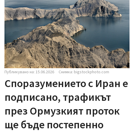
i
g
a
t
i
o
n
Публикувано на: 15.06.2026
Снимка: bigstockphoto.com
Споразумението с Иран е
подписано, трафикът
през Ормузкият проток
ще бъде постепенно