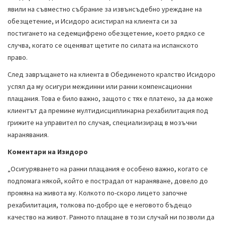
явили на съвместно събрание за извънсъдебно уреждане на
обезщетение, и Исидоро асистирал на клиента си за
постигането на седемцифрено обезщетение, което рядко се
случва, когато се оценяват щетите по силата на испанското
право.
След завръщането на клиента в Обединеното кралство Исидоро
успял да му осигури междинни или ранни компенсационни
плащания. Това е било важно, защото с тях е платено, за да може
клиентът да премине мултидисциплинарна рехабилитация под
грижите на управител по случая, специализиращ в мозъчни
наранявания.
Коментари на Изидоро
„Осигуряването на ранни плащания е особено важно, когато се
подпомага някой, който е пострадал от нараняване, довело до
промяна на живота му. Колкото по-скоро лицето започне
рехабилитация, толкова по-добро ще е неговото бъдещо
качество на живот. Ранното плащане в този случай ни позволи да