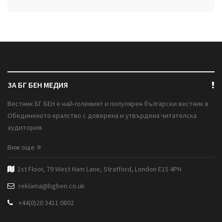
ЗА БГ БЕН МЕДИЯ
Вестник БГ БЕН е най-големият и популярен български вестник в
Обединеното кралство с доверена и утвърдена читателска
аудитория.
Виж още
1st Floor, 79 West Ham Lane, Stratford, London E15 4PH
reklama@bgben.co.uk
+44(0)20 3411 0802