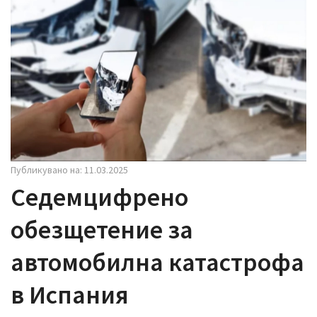
i
g
a
t
i
o
n
Публикувано на: 11.03.2025
Седемцифрено
обезщетение за
автомобилна катастрофа
в Испания