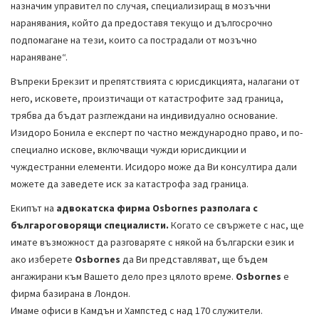
назначим управител по случая, специализиращ в мозъчни
наранявания, който да предоставя текущо и дългосрочно
подпомагане на тези, които са пострадали от мозъчно
нараняване“.
Въпреки Брекзит и препятствията с юрисдикцията, налагани от
него, исковете, произтичащи от катастрофите зад граница,
трябва да бъдат разглеждани на индивидуално основание.
Изидоро Бонила е експерт по частно международно право, и по-
специално искове, включващи чужди юрисдикции и
чуждестранни елементи. Исидоро може да Ви консултира дали
можете да заведете иск за катастрофа зад граница.
Екипът на
адвокатска фирма Osbornes разполага с
българоговорящи специалисти.
Когато се свържете с нас, ще
имате възможност да разговаряте с някой на български език и
ако изберете
Osbornes
да Ви представляват, ще бъдем
ангажирани към Вашето дело през цялото време.
Osbornes
е
фирма базирана в Лондон.
Имаме офиси в Камдън и Хампстед с над 170 служители.