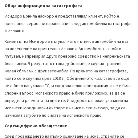
Обща информация за катастрофата
Исидоро Бонила наскоро е представлявал клиент, който е
претърпял сериозни наранявания след автомобилна катастрофа
в Испания.
Клиентът на Исидоро е пътувал като пътник в автомобил на път
за посещение на приятели в Испания. Автомобилът, в който
пътувал, изпреварил друго превозно средство на непрекъсната
бяла линия. В резултат от това действие се случил трагичен
челен сблъсък с друг автомобил. По времето на катастрофата,
която се е случила през 2018 г., Обединеното кралство все още
не е било напуснало ЕС, и следователно юрисдикцията не е била
спорен въпрос. Испанското право е било приложимо, за да се
определи размерът на щетите. Изидоро възложил указания на
испански юридически експерт и на испански актюер, за да се
изчислят загубите по силата на испанското право.
Седемцифрено обезщетение
След провеждането на пълно оценяване на иска, страните се