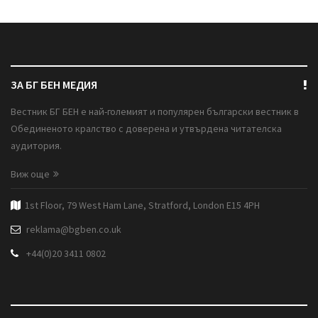
ЗА БГ БЕН МЕДИЯ
Вестник БГ БЕН е най-големият и популярен български вестник в
Обединеното кралство с доверена и утвърдена читателска
аудитория.
Виж още
1st Floor, 79 West Ham Lane, Stratford, London E15 4PH
reklama@bgben.co.uk
+44(0)20 3411 0802