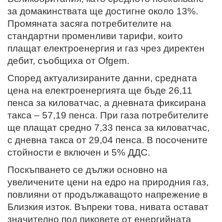
за домакинствата ще достигне около 13%.
Промяната засяга потребителите на
стандартни променливи тарифи, които
плащат електроенергия и газ чрез директен
дебит, съобщиха от Ofgem.
Според актуализираните данни, средната
цена на електроенергията ще бъде 26,11
пенса за киловатчас, а дневната фиксирана
такса – 57,19 пенса. При газа потребителите
ще плащат средно 7,33 пенса за киловатчас,
с дневна такса от 29,04 пенса. В посочените
стойности е включен и 5% ДДС.
Поскъпването се дължи основно на
увеличените цени на едро на природния газ,
повлияни от продължаващото напрежение в
Близкия изток. Въпреки това, нивата остават
значително под пиковете от енергийната