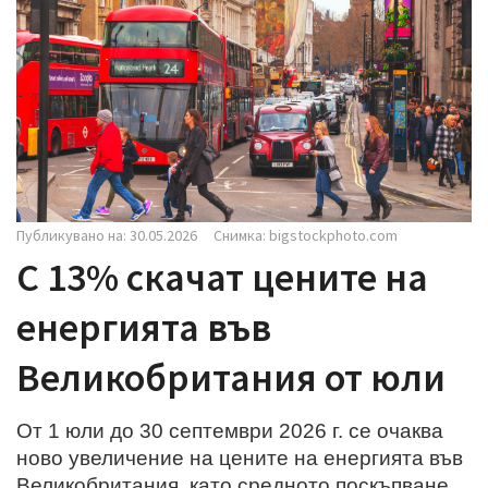
i
g
a
t
i
o
n
Публикувано на: 30.05.2026
Снимка: bigstockphoto.com
С 13% скачат цените на
енергията във
Великобритания от юли
От 1 юли до 30 септември 2026 г. се очаква
ново увеличение на цените на енергията във
Великобритания, като средното поскъпване