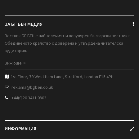
ЗА БГ БЕН МЕДИЯ
Вестник БГ БЕН е най-големият и популярен български вестник в
Обединеното кралство с доверена и утвърдена читателска
аудитория.
Виж още
1st Floor, 79 West Ham Lane, Stratford, London E15 4PH
reklama@bgben.co.uk
+44(0)20 3411 0802
ИНФОРМАЦИЯ