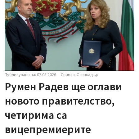
i
g
a
t
i
o
n
Публикувано на: 07.05.2026
Снимка: Стопкадър
Румен Радев ще оглави
новото правителство,
четирима са
вицепремиерите