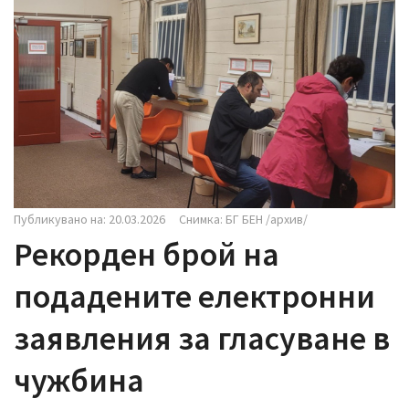
i
g
a
t
i
o
n
Публикувано на: 20.03.2026
Снимка: БГ БЕН /архив/
Рекорден брой на
подадените електронни
заявления за гласуване в
чужбина