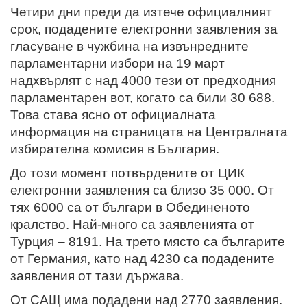
Четири дни преди да изтече официалният
срок, подадените електронни заявления за
гласуване в чужбина на извънредните
парламентарни избори на 19 март
надхвърлят с над 4000 тези от предходния
парламентарен вот, когато са били 30 688.
Това става ясно от официалната
информация на страницата на Централната
избирателна комисия в България.
До този момент потвърдените от ЦИК
електронни заявления са близо 35 000. От
тях 6000 са от българи в Обединеното
кралство. Най-много са заявленията от
Турция – 8191. На трето място са българите
от Германия, като над 4230 са подадените
заявления от тази държава.
От САЩ има подадени над 2770 заявления.