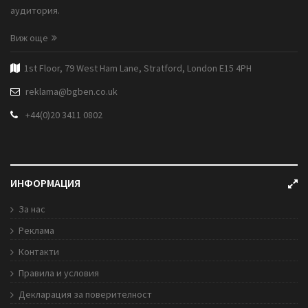
аудитория.
Виж още
1st Floor, 79 West Ham Lane, Stratford, London E15 4PH
reklama@bgben.co.uk
+44(0)20 3411 0802
ИНФОРМАЦИЯ
За нас
Реклама
Контакти
Правила и условия
Декларация за поверителност