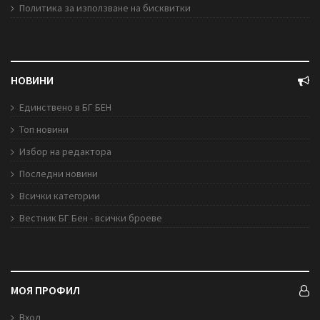
Политика за използване на бисквитки
НОВИНИ
Единствено в БГ БЕН
Топ новини
Избор на редактора
Последни новини
Всички категории
Вестник БГ Бен - всички броеве
МОЯ ПРОФИЛ
Вход