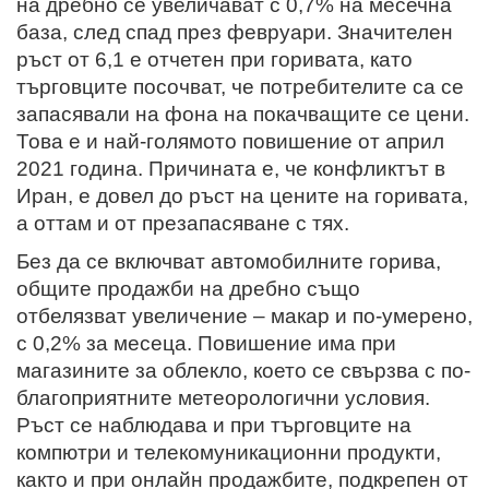
на дребно се увеличават с 0,7% на месечна
база, след спад през февруари. Значителен
ръст от 6,1 е отчетен при горивата, като
търговците посочват, че потребителите са се
запасявали на фона на покачващите се цени.
Това е и най-голямото повишение от април
2021 година. Причината е, че конфликтът в
Иран, е довел до ръст на цените на горивата,
а оттам и от презапасяване с тях.
Без да се включват автомобилните горива,
общите продажби на дребно също
отбелязват увеличение – макар и по-умерено,
с 0,2% за месеца. Повишение има при
магазините за облекло, което се свързва с по-
благоприятните метеорологични условия.
Ръст се наблюдава и при търговците на
компютри и телекомуникационни продукти,
както и при онлайн продажбите, подкрепен от