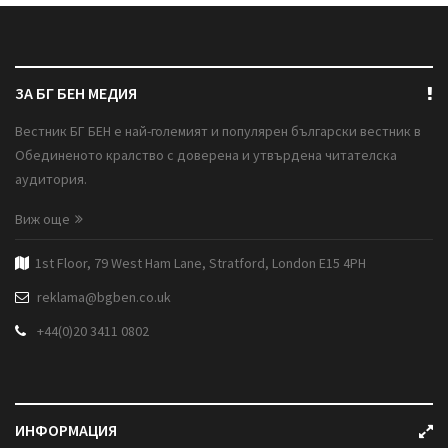
ЗА БГ БЕН МЕДИЯ
Вестник БГ БЕН е най-големият и популярен български вестник в
Обединеното кралство с доверена и утвърдена читателска
аудитория.
Виж още
1st Floor, 79 West Ham Lane, Stratford, London E15 4PH
reklama@bgben.co.uk
+44(0)20 3411 0802
ИНФОРМАЦИЯ