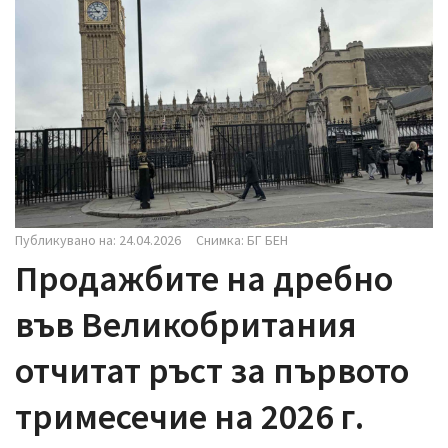
i
g
a
t
i
o
n
Публикувано на: 24.04.2026
Снимка: БГ БЕН
Продажбите на дребно
във Великобритания
отчитат ръст за първото
тримесечие на 2026 г.