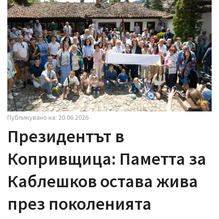
i
g
a
t
i
o
n
Публикувано на: 20.06.2026
Президентът в
Копривщица: Паметта за
Каблешков остава жива
през поколенията