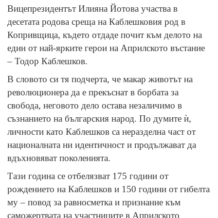
Вицепрезидентът Илияна Йотова участва в
десетата родова среща на Каблешковия род в
Копривщица, където отдаде почит към делото на
един от най-ярките герои на Априлското въстание
– Тодор Каблешков.
В словото си тя подчерта, че макар животът на
революционера да е прекъснат в борбата за
свобода, неговото дело остава незаличимо в
съзнанието на българския народ. По думите ѝ,
личности като Каблешков са неразделна част от
националната ни идентичност и продължават да
вдъхновяват поколенията.
Тази година се отбелязват 175 години от
рождението на Каблешков и 150 години от гибелта
му – повод за равносметка и признание към
саможертвата на участниците в Априлското