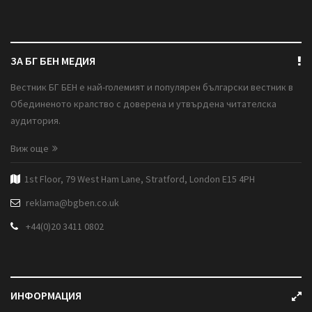
ЗА БГ БЕН МЕДИЯ
Вестник БГ БЕН е най-големият и популярен български вестник в
Обединеното кралство с доверена и утвърдена читателска
аудитория.
Виж още
1st Floor, 79 West Ham Lane, Stratford, London E15 4PH
reklama@bgben.co.uk
+44(0)20 3411 0802
ИНФОРМАЦИЯ