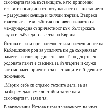
саможертвата на въстаниците, като припомни
тежките последици от потушаването на въстанието
– разрушени селища и хиляди жертви. Въпреки
трагедията, тези събития поставят началото на
международна съпричастност към българската
кауза и събуждат съвестта на Европа.
Йотова изрази признателност към наследниците на
Каблешковия род за усилията им да съхраняват
паметта за своя предшественик. Тя подчерта, че
родовата памет е свещена за българите и служи
като морален ориентир за настоящите и бъдещите
поколения.
„Мерим себе си спрямо техните дела, за да
разберем дали сме достойни за тяхната
саможертва“, заяви тя.
В заключение Йотова изрази увереност, че чрез