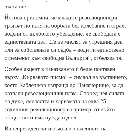
въстание.
Йотова припомни, че младите революционери
тръгват по пътя на борбата без колебание и страх,
водени от дълбокото убеждение, че свободата е
единствената цел. „Те не мислят за утрешния ден
или за собствената си съдба – води ги единствено
стремежът към свободна България“, отбеляза тя.
Особен акцент в изказването ѝ беше поставен
върху „Кървавото писмо“ – символ на въстанието,
което Каблешков изпраща до Панагюрище, за да
разпали революционния плам. Според нея силата
на духа, смелостта и харизмата на едва 25-
годишния революционер са пример, от който
обществото има нужда и днес.
Вицепрезидентът изтъкна и значението на