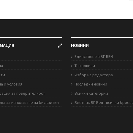
МАЦИЯ
НОВИНИ
Единствено в БГ БЕН
ма
Топ новини
кти
Избор на редактора
а и условия
Последни новини
рация за поверителност
Всички категории
ка за използване на бисквитки
Вестник БГ Бен - всички броев