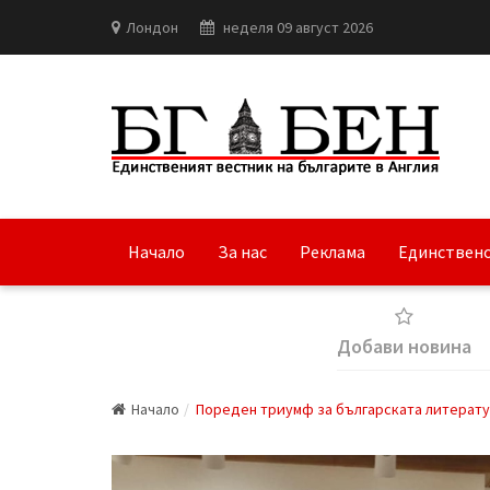
Лондон
неделя 09 август 2026
Начало
За нас
Реклама
Единствено
Добави новина
Начало
Пореден триумф за българската литерату