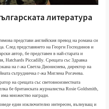
ългарската литература
тимова представи английския превод на романа си
ица. След представянето на Георги Господинов и
рски автор, бе представен в най-старата и
 Hatchards Piccadilly. Срещата със Здравка
окана на г-жа Светла Дионисиева, директор на
йната сътрудничка г-жа Миглена Рогачева.
атор на срещата със световноизвестната
елка бе британската журналистка Rosie Goldsmith,
 има множество награди.
оведе един изключително интересен, вълнуващ и