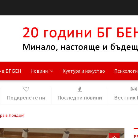
 в БГ БЕН
Новини
Култура и изкуство
Психологи
Подкрепете ни
Последни новини
Вестник 
ра в Лондон!
Р