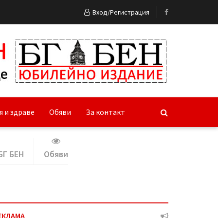
Вход/Регистрация
я и здраве
Обяви
За контакт
БГ БЕН
Обяви
ЕКЛАМА