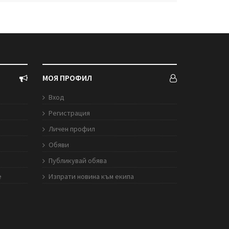
МОЯ ПРОФИЛ
Вход
Регистрация
Личен профил
Обяви
Публикувай обява
е
Изпрати новина към екипа