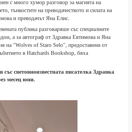
нен с много хумор разговор за магията на
ето, тънкостите на преводачеството и силата на
имова и преводачът Яна Елис.
евената публика разговаряше със специалните
дон, а за автограф от Здравка Евтимова и Яна
я на "Wolves of Staro Selo", предоставени от
 събитието в Hatchards Bookshop, бяха
 със световноизвестната писателка Здравка
ез месец юни.