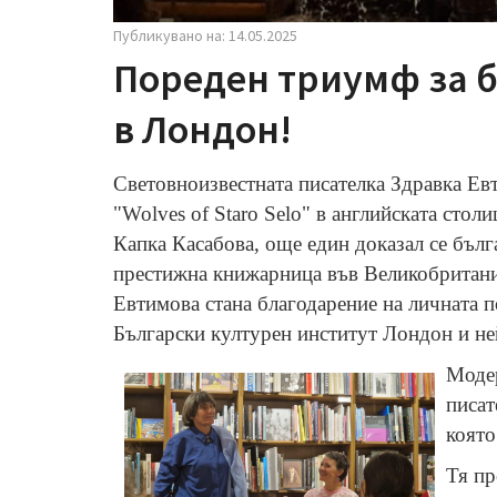
Публикувано на: 14.05.2025
Пореден триумф за б
в Лондон!
Световноизвестната писателка Здравка Ев
"Wolves of Staro Selo" в английската стол
Капка Касабова, още един доказал се бълга
престижна книжарница във Великобритания,
Евтимова стана благодарение на личната п
Български културен институт Лондон и не
Модер
писат
която
Тя пр