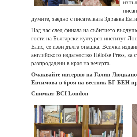
изпъл
писан
думите, заедно с писателката Здравка Евт
Над час след финала на събитието въодуш
гости на Български културен институт Лон
Елис, се изви дълга опашка. Всички издани
английското издателство Héloïse Press, за
разпродадени в края на вечерта.
Очаквайте интервю на Галин Люцканов
Евтимова в броя на вестник БГ БЕН пр
Снимки: BCI London