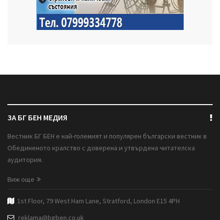
ЗА БГ БЕН МЕДИЯ
Вестник БГ БЕН е най-големият и популярен български вестник в
Обединеното кралство с доверена и утвърдена читателска
аудитория.
Виж още
1st Floor, 79 West Ham Lane, Stratford, London E15 4PH
reklama@bgben.co.uk