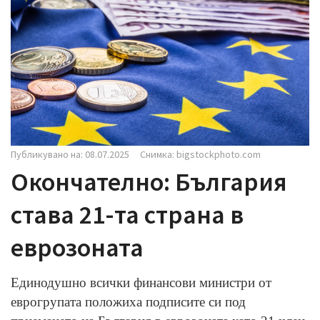
i
g
a
t
i
o
n
Публикувано на: 08.07.2025
Снимка: bigstockphoto.com
Окончателно: България
става 21-та страна в
еврозоната
Единодушно всички финансови министри от
еврогрупата положиха подписите си под