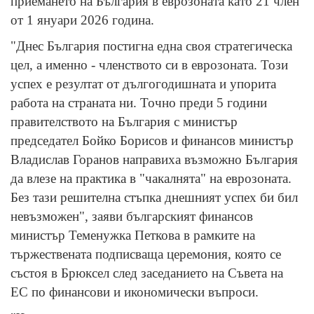
приемането на България в еврозоната като 21 член
от 1 януари 2026 година.
"Днес България постигна една своя стратегическа
цел, а именно - членството си в еврозоната. Този
успех е резултат от дългогодишната и упорита
работа на страната ни. Точно преди 5 години
правителството на България с министър
председател Бойко Борисов и финансов министър
Владислав Горанов направиха възможно България
да влезе на практика в "чакалнята" на еврозоната.
Без тази решителна стъпка днешният успех би бил
невъзможен", заяви българският финансов
министър Теменужка Петкова в рамките на
тържествената подписваща церемония, която се
състоя в Брюксел след заседанието на Съвета на
ЕС по финансови и икономически въпроси.