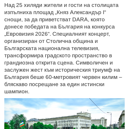
Над 25 хиляди жители и гости на столицата
изпълниха площад „Княз Александър I“
снощи, за да приветстват DARA, която
донесе победата на България на конкурса
„Евровизия 2026“. Специалният концерт,
организиран от Столична община и
Българската национална телевизия,
трансформира градското пространство в
грандиозна открита сцена. Символичен и
заслужен жест към историческия триумф на
България беше 60-метровият червен килим –
бляскаво посрещане за един истински
шампион.