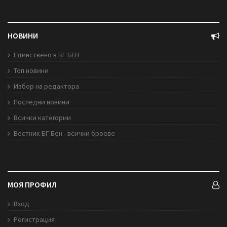
НОВИНИ
Единствено в БГ БЕН
Топ новини
Избор на редактора
Последни новини
Всички категории
Вестник БГ Бен - всички броеве
МОЯ ПРОФИЛ
Вход
Регистрация