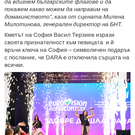
да вдигнем българските флагове и да
покажем какво можем да направим на
домакинството“, каза от сцената Милена
Милотинова, генерален директор на БНТ.
Кметът на София Васил Терзиев изрази
своята признателност към певицата
и й
връчи ключа на София – символичен подарък
с послание, че DARA e отключила сърцата на
всички.