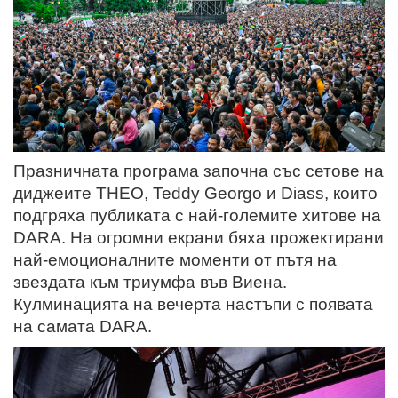
Празничната програма започна със сетове на
диджеите THEO, Teddy Georgo и Diass, които
подгряха публиката с най-големите хитове на
DARA. На огромни екрани бяха прожектирани
най-емоционалните моменти от пътя на
звездата към триумфа във Виена.
Кулминацията на вечерта настъпи с появата
на самата DARA.