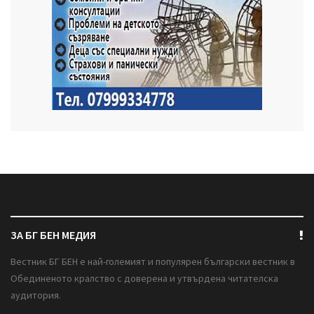
ЗА БГ БЕН МЕДИЯ
Вестник БГ БЕН е най-големият и популярен български вестник в
Обединеното кралство с доверена и утвърдена читателска
аудитория.