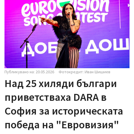
i
g
a
t
i
o
n
Публикувано на: 20.05.2026
Фотокредит: Иван Шишиев
Над 25 хиляди българи
приветстваха DARA в
София за историческата
победа на "Евровизия"