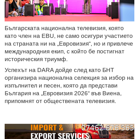
Българската национална телевизия, която
като член на EBU, не само осигури участието
на страната ни на „Евровизия“, но и привлече
международния екип, с който бе постигнат
историческия триумф.
Успехът на DARA дойде след като БНТ
организира национална селекция за избор на
изпълнител и песен, която да представи
България на „Евровизия 2026“ във Виена,
припомнят от обществената телевизия.