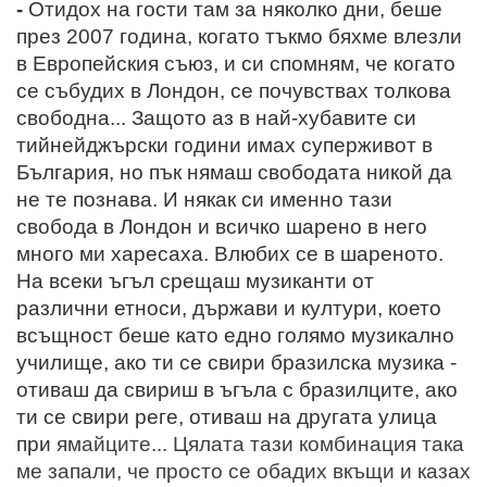
-
Отидох на гости там за няколко дни, беше
през 2007 година, когато тъкмо бяхме влезли
в Европейския съюз, и си спомням, че когато
се събудих в Лондон, се почувствах толкова
свободна... Защото аз в най-хубавите си
тийнейджърски години имах суперживот в
България, но
пък
нямаш свободата никой да
не те познава. И някак си именно тази
свобода в Лондон и всичко шарено в него
много ми харесаха. Влюбих се в шареното.
На всеки ъгъл срещаш музиканти от
различни етноси, държави и култури, което
всъщност беше като едно голямо музикално
училище, ако ти се свири бразилска музика -
отиваш да свириш в ъгъла с бразилците, ако
ти се свири реге, отиваш на другата улица
при
ямайците... Цялата тази комбинация така
ме запали, че просто се обадих вкъщи и казах