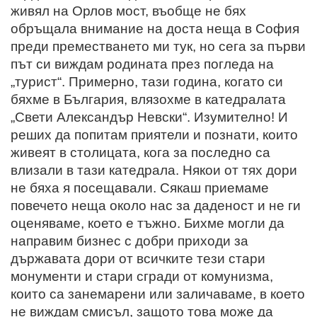
живял на Орлов мост, въобще не бях
обръщала внимание на доста неща в София
преди преместването ми тук, но сега за първи
път си виждам родината през погледа на
„турист“. Примерно, тази година, когато си
бяхме в България, влязохме в катедралата
„Свети Александър Невски“. Изумително! И
реших да попитам приятели и познати, които
живеят в столицата, кога за последно са
влизали в тази катедрала. Някои от тях дори
не бяха я посещавали. Сякаш приемаме
повечето неща около нас за даденост и не ги
оценяваме, което е тъжно. Бихме могли да
направим бизнес с добри приходи за
държавата дори от всичките тези стари
монументи и стари сгради от комунизма,
които са занемарени или заличаваме, в което
не виждам смисъл, защото това може да