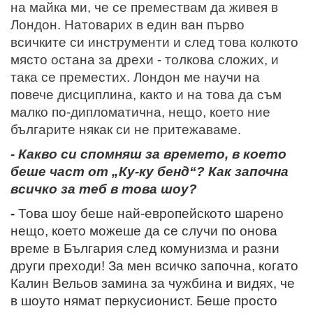
на майка ми, че се премествам да живея в
Лондон. Натоварих в един ван първо
всичките си инструменти и след това колкото
място остана за дрехи - толкова сложих, и
така се преместих. Лондон ме научи на
повече дисциплина, както и на това да съм
малко по-дипломатична, нещо, което ние
българите някак си не притежаваме.
- Какво си спомняш за времето, в което
беше част от „Ку-ку бенд“? Как започна
всичко за теб в това шоу?
-
Това шоу беше най-европейското шарено
нещо, което можеше да се случи по онова
време в България след комунизма и разни
други преходи! За мен всичко започна, когато
Калин Вельов замина за чужбина и видях, че
в шоуто нямат перкусионист. Беше просто