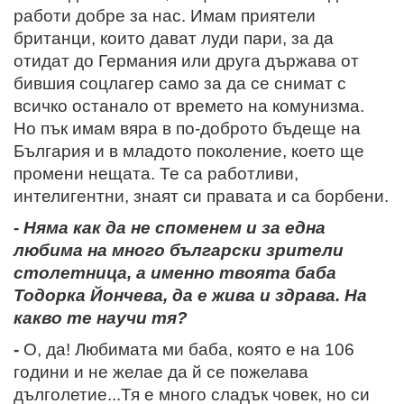
работи добре за нас. Имам приятели
британци, които дават луди пари, за да
отидат до Германия или друга държава от
бившия соцлагер само за да се снимат с
всичко останало от времето на комунизма.
Но пък имам вяра в по-доброто бъдеще на
България и в младото поколение, което ще
промени нещата. Те са работливи,
интелигентни, знаят си правата и са борбени.
- Няма как да не споменем и за една
любима на много български зрители
столетница, а именно твоята баба
Тодорка Йончева, да е жива и здрава. На
какво те научи тя?
-
О, да! Любимата ми баба, която е на 106
години и не желае да й се пожелава
дълголетие...
Тя е много сладък човек, но си