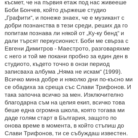
късмет, че на първия етаж под нас живееше
Боби Бончев, който държеше студио
„Графити“, и понеже знаех, че е музикант с
добри познанства в тези среди, реших да го
попитам познава ли някой от „Ку-ку бенд“ и
дали търсят перкусионист. Боби ме свърза с
Евгени Димитров - Маестрото, разговаряхме
с него и той ме покани пробно за един ден в
студиото, където точно в онзи период
записваха албума „Няма не искам“ (1999).
Всичко мина добре и няколко дни по-късно ми
се обадиха за среща със Слави Трифонов. И
така започна всичко за мен. Изключително
благодарна съм на целия екип, всичко това
беше една огромна школа, която тогава ми
даде голям старт в България, защото по
онова време в момента, в който стъпиш до
Слави Трифонов, ти се събуждаш известен.