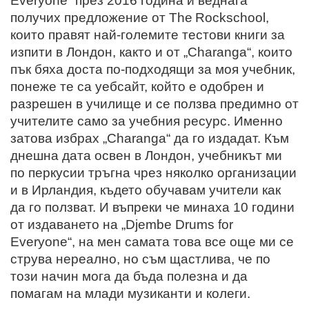
Everyone“ през 2016 година и веднага
получих предложение от
The
Rockschool,
които правят най-големите тестови книги за
изпити в Лондон, както и от „Charanga“, които
пък бяха доста по-подходящи за моя учебник,
понеже те са уебсайт, който е одобрен и
разрешен в училище и се ползва предимно от
учителите само за учебния ресурс. Именно
затова избрах „Charanga“ да го издадат. Към
днешна дата освен в Лондон, учебникът ми
по перкусии тръгна чрез няколко организации
и в Ирландия, където обучавам учители как
да го ползват. И въпреки че минаха 10 години
от издаването на „Djembe Drums for
Everyone“,
на мен самата това все още ми се
струва нереално, но съм щастлива, че по
този начин мога да бъда полезна и да
помагам на млади музиканти и колеги.