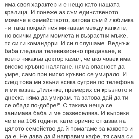
има своя характер и е нещо като нашата
кралица.
И понеже аз съм единственото
момиче в семейството, затова съм й любимка
- и така покрай нея минавам между капките,
но всички други момчета и възрастни мъже,
тя си ги командори. И си я слушаме. Веднъж
баба гледала телевизионно предаване, в
което някакъв доктор казал, че ако човек има
високо кръвно налягане, няма опасност да
умре, само при ниско кръвно се умирало. И
след това ми звъни всяка сутрин по телефона
и ми казва: „Лилянке, премерих си кръвното и
днеска няма да умирам, та затова дай да ти
се обадя по-добре!“. С такива неща се
занимава баба и ме развеселява. И въпреки
че е на 106 години, категорично отказва на
цялото семейство да й помагаме за каквото и
да е. Не дава да й направим кафе, тя сама си