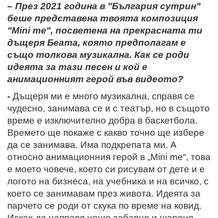
– През 2021 година в "България сутрин"
беше представена твоята композиция
"Mini me", посветена на прекрасната ти
дъщеря Беата, която предполагам е
също толкова музикална. Как се роди
идеята за тази песен и кой е
анимационният герой във видеото?
-
Дъщеря ми е много музикална, справя се
чудесно, занимава се и с театър, но в същото
време е изключително добра в баскетбола.
Времето ще покаже с какво точно ще избере
да се занимава. Има подкрепата ми. А
относно анимационния герой в „Mini me“,
това
е моето човече, което си рисувам от дете и е
логото на бизнеса, на учебника и на всичко, с
което се занимавам през живота. Идеята за
парчето се роди от скука по време на ковид.
Исках да направя нещо забавно и шарено,