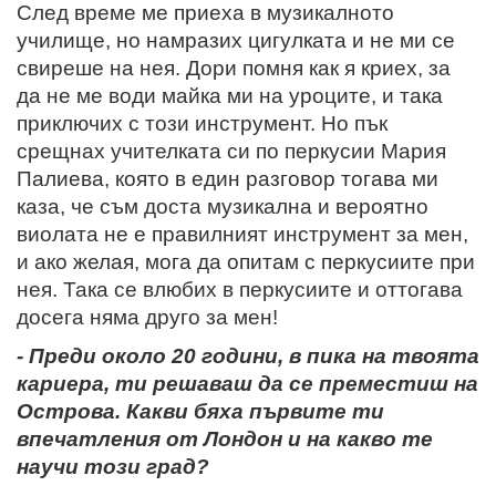
След време ме приеха в музикалното
училище, но намразих цигулката и не ми се
свиреше на нея. Дори помня как я криех, за
да не ме води майка ми на уроците, и така
приключих с този инструмент. Но пък
срещнах учителката си по перкусии Мария
Палиева, която в един разговор тогава ми
каза, че съм доста музикална и вероятно
виолата не е правилният инструмент за мен,
и ако желая, мога да опитам с перкусиите при
нея. Така се влюбих в перкусиите и оттогава
досега няма друго за мен!
- Преди около 20 години, в пика на твоята
кариера, ти решаваш да се преместиш на
Острова. Какви бяха първите ти
впечатления от Лондон и на какво те
научи този град?