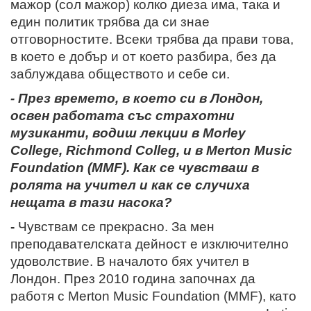
мажор (сол мажор) колко диеза има, така и
един политик трябва да си знае
отговорностите. Всеки трябва да прави това,
в което е добър и от което разбира, без да
заблуждава обществото и себе си.
- През времето, в което си в Лондон,
освен работата със страхотни
музиканти, водиш лекции в Morley
College, Richmond Colleg, и в Merton Music
Foundation (MMF). Как се чувстваш в
ролята на учител и как се случиха
нещата в тази насока?
-
Чувствам се прекрасно. За мен
преподавателската дейност е изключително
удоволствие.
В началото бях учител в
Лондон. През 2010 година започнах да
работя с Merton Music Foundation (MMF), като