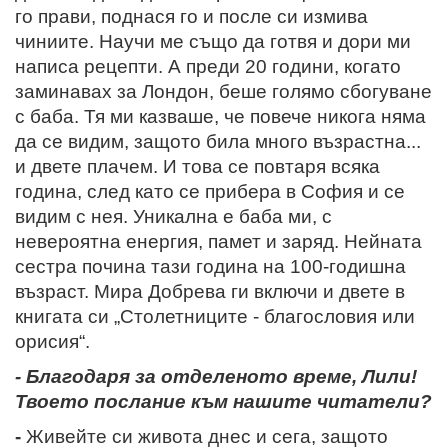
го прави, поднася го и после си измива
чиниите. Научи ме също да готвя и дори ми
написа рецепти. А преди 20 години, когато
заминавах за Лондон, беше голямо сбогуване
с баба. Тя ми казваше, че повече никога няма
да се видим, защото била много възрастна...
и двете плачем. И това се повтаря всяка
година, след като се прибера в София и се
видим с нея.
Уникална е баба ми, с
невероятна енергия, памет и заряд. Нейната
сестра почина тази година на 100-годишна
възраст. Мира Добрева ги включи и двете в
книгата си „Столетниците - благословия или
орисия“.
- Благодаря за отделеното време, Лили!
Твоето послание към нашите читатели?
-
Живейте си живота днес и сега, защото