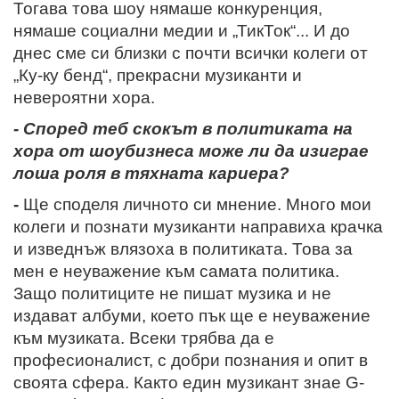
Тогава това шоу нямаше конкуренция,
нямаше социални медии и „ТикТок“... И до
днес сме си близки с почти всички колеги от
„Ку-ку бенд“, прекрасни музиканти и
невероятни хора.
- Според теб скокът в политиката на
хора от шоубизнеса може ли да изиграе
лоша роля в тяхната кариера?
-
Ще споделя личното си мнение. Много мои
колеги и познати музиканти направиха крачка
и изведнъж влязоха в политиката. Това за
мен е неуважение към самата политика.
Защо политиците не пишат музика и не
издават албуми, което пък ще е неуважение
към музиката. Всеки трябва да е
професионалист, с добри познания и опит в
своята сфера. Както един музикант знае G-