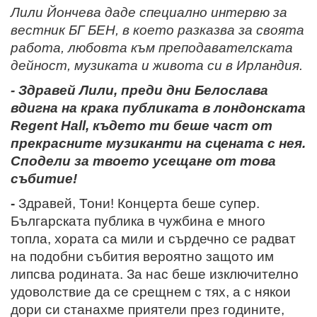
Лили Йончева даде специално интервю за
вестник БГ БЕН, в което разказва за своята
работа, любовта към преподавателската
дейност, музиката и живота си в Ирландия.
- Здравей Лили, преди дни Белослава
вдигна на крака публиката в лондонската
Regent Hall, където ти беше част от
прекрасните музиканти на сцената с нея.
Сподели за твоето усещане от това
събитие!
-
Здравей, Тони! Концерта беше супер.
Българската публика в чужбина е много
топла, хората са мили и сърдечно се радват
на подобни събития вероятно защото им
липсва родината. За нас беше изключително
удоволствие да се срещнем с тях, а с някои
дори си станахме приятели през годините,