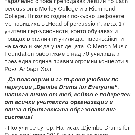
паралелно с това преподавах лекции по Latin
percussion в Morley College и в Richmond
College. Няколко години по-късно шефовете
ме повишиха в „
Head of percussion“, имах 17
учители перкусионисти, които обучавах и
пращах в различни училища, насочвайки ги
на какво и как да учат децата. С Merton Music
Foundation работихме с над 70 училища и
през една година правим огромни концерти в
Роял Албърт Хол.
- Да поговорим и за първия учебник по
перкусии „Djembe Drums for Everyone“,
написан лично от теб, който е подкрепен
от всички учителски организации и
влиза в британската образователна
система!
-
Получи се супер. Написах „Djembe Drums for