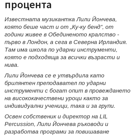
процента
Известната музикантка Лили Йончева,
която беше част и от „Ку-ку бенд“, от
години живее в Обединеното кралство -
първо в Лондон, а сега в Северна Ирландия.
Там има школа по ударни инструменти,
която е подходяща за всички възрасти и
нива.
Лили Йончева се е утвърдила като
брилянтен преподавател по ударни
инструменти с богат опит в провеждането
на висококачествени уроци както за
индивидуални ученици, така и за групи.
Освен собственик и директор на LIL
Percussion, Лили Йончева ръководи и
разработва програми за повишаване