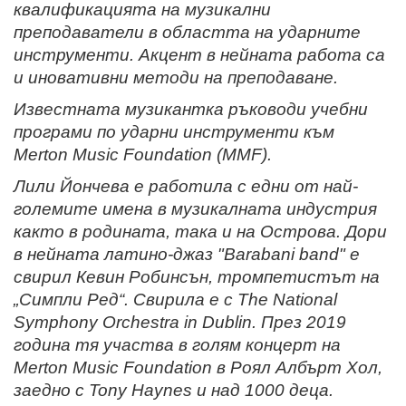
квалификацията на музикални
преподаватели в областта на ударните
инструменти. Акцент в нейната работа са
и иновативни методи на преподаване.
Известната музикантка ръководи учебни
програми по ударни инструменти към
Merton Music Foundation (MMF).
Лили Йончева е работила с едни от най-
големите имена в музикалната индустрия
както в родината, така и на Острова. Дори
в нейната латино-джаз "Barabani band" е
свирил Кевин Робинсън, тромпетистът на
„Симпли Ред“. Свирила е с The National
Symphony Orchestra in Dublin. През 2019
година тя участва в голям концерт на
Merton Music Foundation в Роял Албърт Хол,
заедно с Tony Haynes и над 1000 деца.