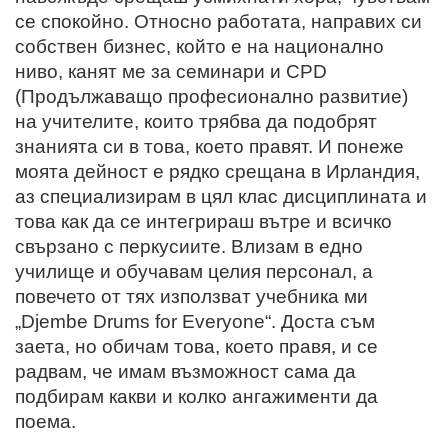
се спокойно. Относно работата, направих си
собствен бизнес, който е на национално
ниво, канят ме за семинари и CPD
(Продължаващо професионално развитие)
на учителите, които трябва да подобрят
знанията си в това, което правят. И понеже
моята дейност е рядко срещана в Ирландия,
аз специализирам в цял клас дисциплината и
това как да се интегрираш вътре и всичко
свързано с перкусиите. Влизам в едно
училище и обучавам целия персонал, а
повечето от тях използват учебника ми
„Djembe Drums for Everyone“. Доста съм
заета, но обичам това, което правя, и се
радвам, че имам възможност сама да
подбирам какви и колко ангажименти да
поема.