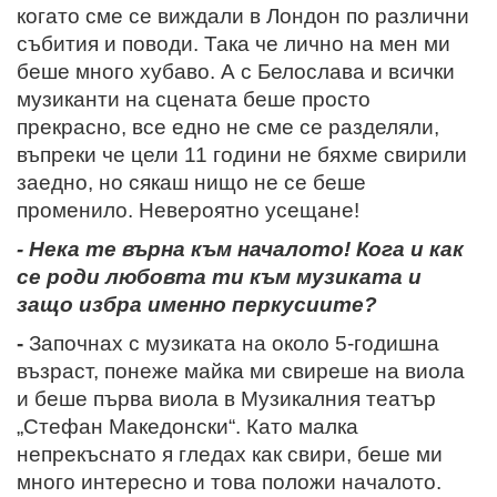
когато сме се виждали в Лондон по различни
събития и поводи. Така че лично на мен ми
беше много хубаво. А с Белослава и всички
музиканти на сцената беше просто
прекрасно, все едно не сме се разделяли,
въпреки че цели 11 години не бяхме свирили
заедно, но сякаш нищо не се беше
променило. Невероятно усещане!
- Нека те върна към началото! Кога и как
се роди любовта ти към музиката и
защо избра именно перкусиите?
-
Започнах с музиката на около 5-годишна
възраст, понеже майка ми свиреше на виола
и беше първа виола в Музикалния театър
„Стефан Македонски“. Като малка
непрекъснато я гледах как свири, беше ми
много интересно и това положи началото.