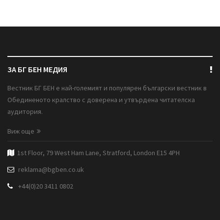
ЗА БГ БЕН МЕДИЯ
Вестник БГ БЕН е най-големият и популярен български вестник в
Обединеното кралство с доверена и утвърдена читателска
аудитория.
Виж още
1st Floor, 79 West Ham Lane, Stratford, London E15 4PH
reklama@bgben.co.uk
+44(0)20 3411 0802