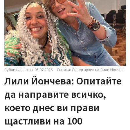
i
g
a
t
i
o
n
Публикувано на: 05.07.2026
Снимка: Личен архив на Лили Йончева
Лили Йончева: Опитайте
да направите всичко,
което днес ви прави
щастливи на 100