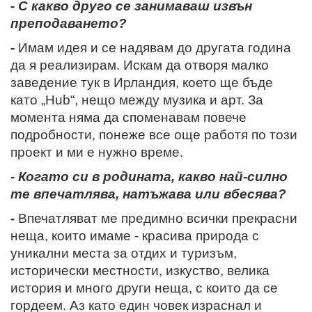
- С какво друго се занимаваш извън
преподаването?
-
Имам идея и се надявам до другата година
да я реализирам. Искам да отворя малко
заведение тук в Ирландия, което ще бъде
като „Hub“, нещо между музика и арт. За
момента няма да споменавам повече
подробности, понеже все още работя по този
проект и ми е нужно време.
- Когато си в родината, какво най-силно
те впечатлява, натъжава или вбесява?
-
Впечатляват ме
предимно
всички прекрасни
неща, които имаме - красива природа с
уникални места за отдих и туризъм,
исторически местности, изкуство, велика
история и много други неща, с които да се
гордеем. Аз като един човек израснал и