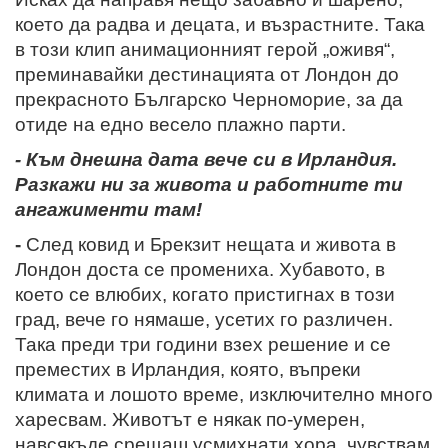
което да радва и децата, и възрастните. Така
в този клип анимационният герой „оживя“,
преминавайки дестинацията от Лондон до
прекрасното Българско Черноморие, за да
отиде на едно весело плажно парти.
- Към днешна дата вече си в Ирландия.
Разкажи ни за живота и работните ти
ангажименти там!
-
След ковид и Брекзит нещата и живота в
Лондон доста се промениха. Хубавото, в
което се влюбих, когато пристигнах в този
град, вече го нямаше, усетих го различен.
Така преди три години взех решение и се
преместих в Ирландия, която, въпреки
климата и лошото време, изключително много
харесвам. Животът е някак по-умерен,
навсякъде срещаш усмихнати хора, чувствам