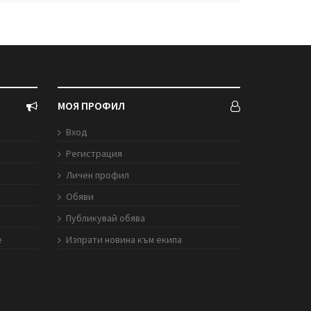
МОЯ ПРОФИЛ
Вход
Регистрация
Личен профил
Обяви
Публикувай обява
е
Изпрати новина към екипа