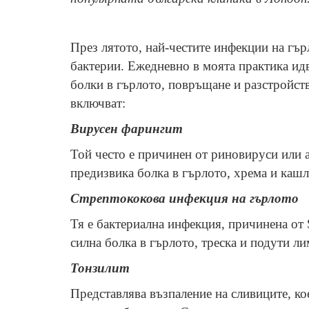
През лятото, най-честите инфекции на гъ
бактерии. Ежедневно в моята практика идв
болки в гърлото, повръщане и разстройст
включват:
Вирусен фарингит
Той често е причинен от риновируси или 
предизвика болка в гърлото, хрема и кашл
Стрептококова инфекция на гърлото
Тя е бактериална инфекция, причинена от 
силна болка в гърлото, треска и подути л
Тонзилит
Представлява възпаление на сливиците, ко