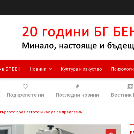
 в БГ БЕН
Новини
Култура и изкуство
Психологи
Подкрепете ни
Последни новини
Вестник 
гърлото през лятото и как да се предпазим
Р