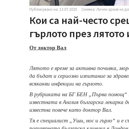
Публикувано на: 13.07.2025
Снимка: Личен архив на д
Кои са най-често ср
гърлото през лятото 
От доктор Вал
Лятото е време за активна почивка, мор
да бъдат и сериозно изпитание за здрав
всякакви инфекции на гърлото.
В рубриката на БГ БЕН „Първа помощ“ 
известната в Англия българска лекарка 
известна повече като доктор Вал.
Тя е специалист „Уши, нос и гърло“ и е съ
популярната българска клиника в Лондон