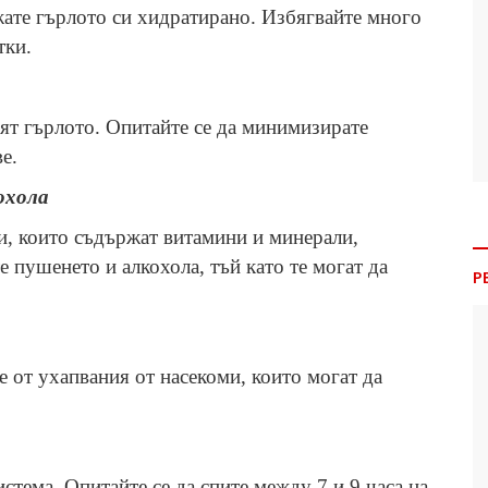
жате гърлото си хидратирано. Избягвайте много
тки.
нят гърлото. Опитайте се да минимизирате
е.
охола
ци, които съдържат витамини и минерали,
 пушенето и алкохола, тъй като те могат да
Р
е от ухапвания от насекоми, които могат да
стема. Опитайте се да спите между 7 и 9 часа на