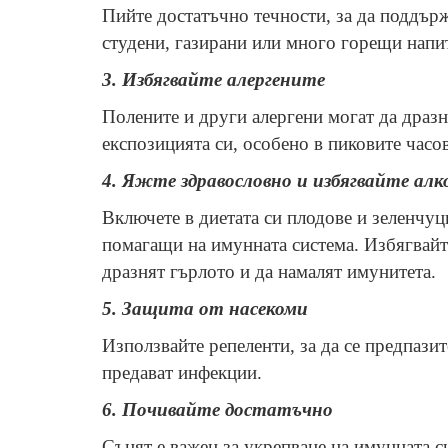
Пийте достатъчно течности, за да поддър
студени, газирани или много горещи напи
3. Избягвайте алергените
Полените и други алергени могат да драз
експозицията си, особено в пиковите часов
4. Яжте здравословно и избягвайте алк
Включете в диетата си плодове и зеленчу
помагащи на имунната система. Избягвайте
дразнят гърлото и да намалят имунитета.
5. Защита от насекоми
Използвайте репеленти, за да се предпазит
предават инфекции.
6. Почивайте достатъчно
Сънят е важен за укрепване на имунната си