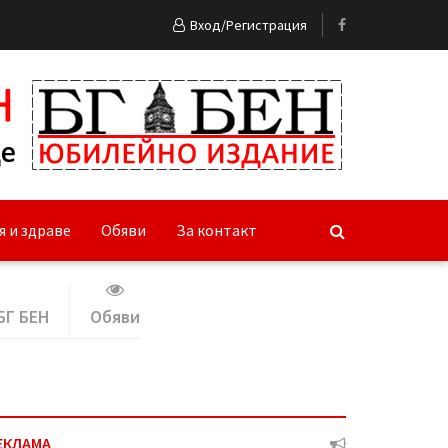
Вход/Регистрация
я и здраве
Обяви
За контакт
БГ БЕН
Обяви
ЕКЛАМА