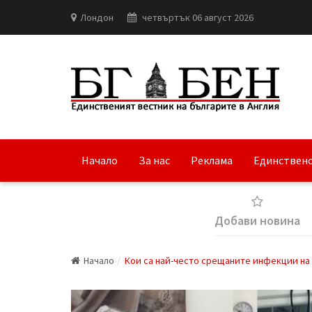
Лондон
четвъртък 06 август 2026
Начало
За нас
Реклама
Единствено
Добави новина
Начало
Кои са най-често срещаните инфекции на 