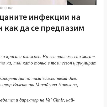
октор Вал
ещаните инфекции на
и как да се предпазим
е и красиви плажове. Но летните месеци могат
ето ни, тъй като точно в този сезон циркулират
консултация по тази важна тема дава
доктор Валентина Михайлова Николова,
здател и директор на Val Clinic, най-
.