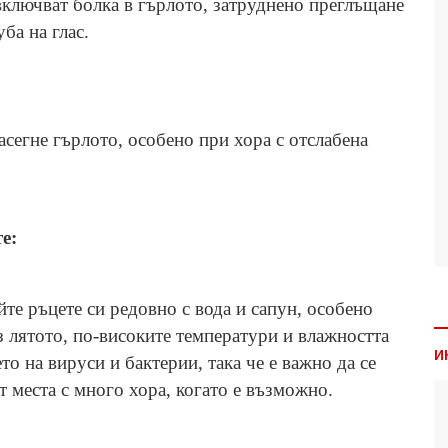
включват болка в гърлото, затруднено преглъщане
ба на глас.
асегне гърлото, особено при хора с отслабена
е:
те ръцете си редовно с вода и сапун, особено
 лятото, по-високите температури и влажността
И
о на вируси и бактерии, така че е важно да се
т места с много хора, когато е възможно.