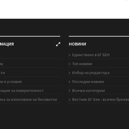
МАЦИЯ
НОВИНИ
Единствено в БГ БЕН
ма
Топ новини
кти
Избор на редактора
а и условия
Последни новини
рация за поверителност
Всички категории
ка за използване на бисквитки
Вестник БГ Бен - всички броев