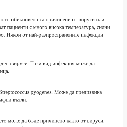
рлото обикновено са причинени от вируси или
ат пациенти с много висока температура, силни
во. Някои от най-разпространените инфекции
аденовируси. Този вид инфекция може да
ица.
Streptococcus pyogenes. Може да предизвика
имфни възли.
ето може да бъде причинено както от вируси,