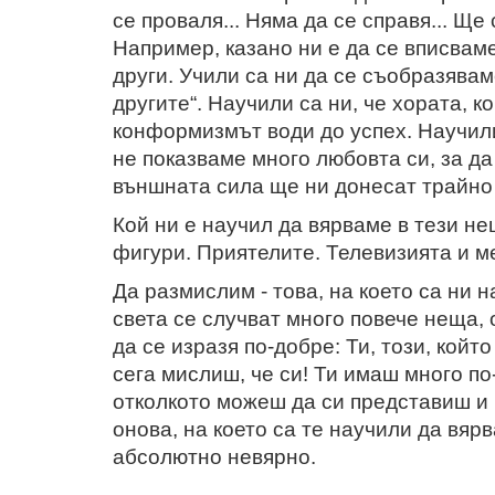
се проваля... Няма да се справя... Ще
Например, казано ни е да се вписваме
други. Учили са ни да се съобразявам
другите“. Научили са ни, че хората, к
конформизмът води до успех. Научили
не показваме много любовта си, за да
външната сила ще ни донесат трайно
Кой ни е научил да вярваме в тези н
фигури. Приятелите. Телевизията и м
Да размислим - това, на което са ни н
света се случват много повече неща, 
да се изразя по-добре: Ти, този, който
сега мислиш, че си! Ти имаш много п
отколкото можеш да си представиш и в
онова, на което са те научили да вярв
абсолютно невярно.