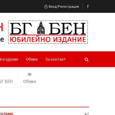
Вход/Регистрация
я и здраве
Обяви
За контакт
БГ БЕН
Обяви
ЕКЛАМА