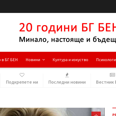
 в БГ БЕН
Новини
Култура и изкуство
Психологи
Подкрепете ни
Последни новини
Вестник 
Р