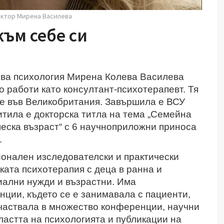
октор Мирена Василева
към себе си
това психология Мирена Колева Василева
о работи като консултант-психотерапевт. Тя
те във Великобритания. Завършила е ВСУ
тила е докторска титла на тема „Семейна
еска възраст“ с 6 научноприложни приноса
.
онален изследователски и практически
ката психотерапия с деца в ранна и
иални нужди и възрастни. Има
нции, където се е занимавала с пациенти,
участвала в множество конференции, научни
ластта на психологията и публикации на