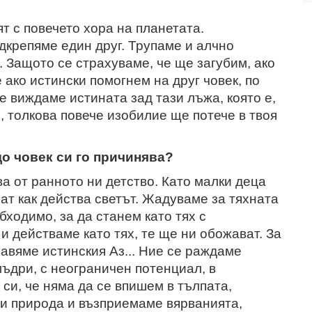
ят с повечето хора на планетата.
дкрепяме един друг. Трупаме и алчно
 Защото се страхуваме, че ще загубим, ако
 ако истински помогнем на друг човек, по
е виждаме истината зад тази лъжа, която е,
, толкова повече изобилие ще потече в твоя
що човек си го причинява?
а от ранното ни детство. Като малки деца
ат как действа светът. Жадуваме за тяхната
бходимо, за да станем като тях с
и действаме като тях, те ще ни обожават. За
равяме истинския Аз... Ние се раждаме
ъдри, с неограничен потенциал, в
 си, че няма да се впишем в тълпата,
си природа и възприемаме вярванията,