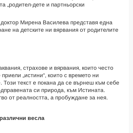
а „родител-дете и партньорски
“ доктор Мирена Василева представя една
ане на детските ни вярвания от родителите
квания, страхове и вярвания, които често
 приели „истини“, които с времето ни
. Този текст е покана да се върнеш към себе
одправената си природа, към Истината.
во от реалността, а пробуждане за нея.
 различни весла