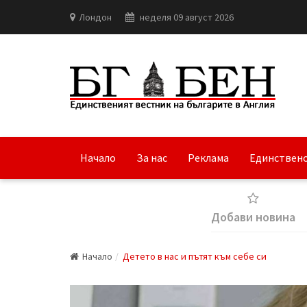
Лондон
неделя 09 август 2026
Начало
За нас
Реклама
Единствено
Добави новина
Начало
Детето в нас и пътят към себе си