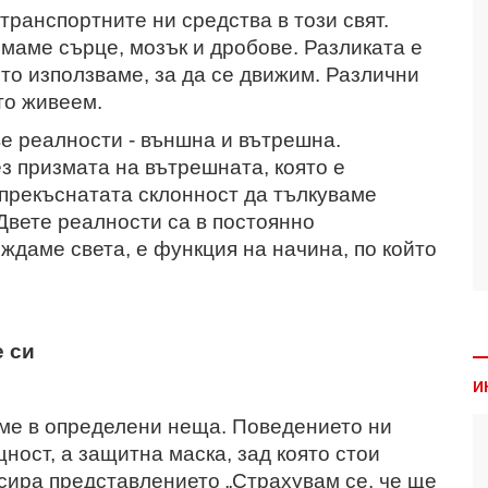
 транспортните ни средства в този свят.
 имаме сърце, мозък и дробове. Разликата е
оито използваме, за да се движим. Различни
ято живеем.
ве реалности - външна и вътрешна.
з призмата на вътрешната, която е
прекъснатата склонност да тълкуваме
Двете реалности са в постоянно
ждаме света, е функция на начина, по който
е си
И
аме в определени неща. Поведението ни
щност, а защитна маска, зад която стои
сира представлението „Страхувам се, че ще