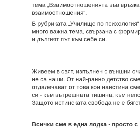
тема „Взаимоотношенията във връзкат
взаимоотношения“.
В рубриката „Училище по психология
много важна тема, свързана с формир
и дългият път към себе си.
Живеем в свят, изпълнен с външни оча
не са наши. От най-ранно детство сме
отдалечават от това кои наистина сме
си - към вътрешната тишина, към неп
Защото истинската свобода не е бягст
Всички сме в една лодка - просто с