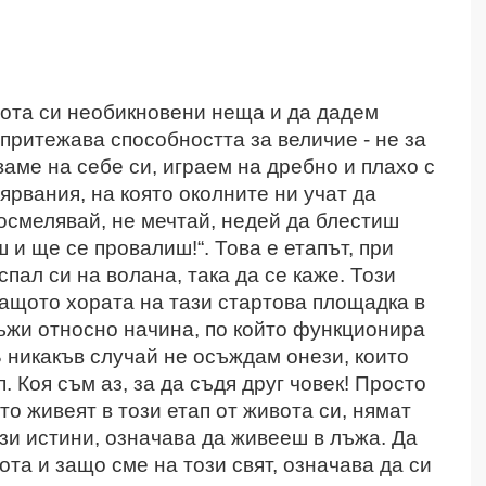
ота си необикновени неща и да дадем
притежава способността за величие - не за
ваме на себе си, играем на дребно и плахо с
ярвания, на която околните ни учат да
 осмелявай, не мечтай, недей да блестиш
и ще се провалиш!“. Това е етапът, при
пал си на волана, така да се каже. Този
 защото хората на тази стартова площадка в
ъжи относно начина, по който функционира
В никакъв случай не осъждам онези, които
. Коя съм аз, за да съдя друг човек! Просто
то живеят в този етап от живота си, нямат
ези истини, означава да живееш в лъжа. Да
та и защо сме на този свят, означава да си