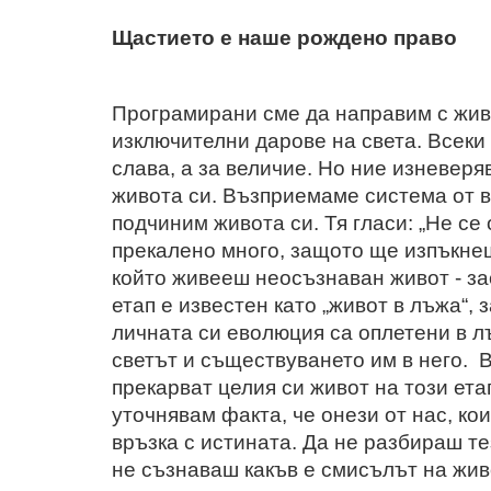
Щастието е наше рождено право
Програмирани сме да направим с жив
изключителни дарове на света. Всеки 
слава, а за величие. Но ние изневеря
живота си. Възприемаме система от в
подчиним живота си. Тя гласи: „Не се
прекалено много, защото ще изпъкнеш 
който живееш неосъзнаван живот - зас
етап е известен като „живот в лъжа“,
личната си еволюция са оплетени в л
светът и съществуването им в него. 
прекарват целия си живот на този етап
уточнявам факта, че онези от нас, кои
връзка с истината. Да не разбираш т
не съзнаваш какъв е смисълът на живо