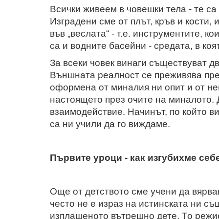
Всички живеем в човешки тела - те са
Изградени сме от плът, кръв и кости,
във „веслата“ - т.е. инструментите, к
са и водните басейни - средата, в ко
За всеки човек винаги съществуват д
Външната реалност се преживява пре
оформена от миналия ни опит и от не
настоящето през очите на миналото. 
взаимодействие. Начинът, по който ви
са ни учили да го виждаме.
Първите уроци - как изгубихме себ
Още от детството сме учени да вярв
често не е израз на истинската ни съ
изплашеното вътрешно дете. То режи