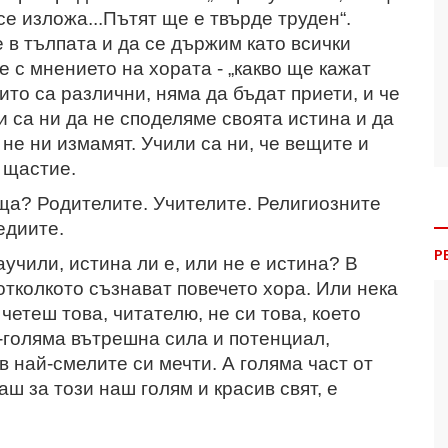
 се изложа...Пътят ще е твърде труден“.
 в тълпата и да се държим като всички
е с мнението на хората - „какво ще кажат
оито са различни, няма да бъдат приети, и че
 са ни да не споделяме своята истина и да
 не ни измамят. Учили са ни, че вещите и
 щастие.
еща? Родителите. Учителите. Религиозните
едиите.
Р
аучили, истина ли е, или не е истина? В
отколкото съзнават повечето хора. Или нека
 четеш това, читателю, не си това, което
о-голяма вътрешна сила и потенциал,
 най-смелите си мечти. А голяма част от
аш за този наш голям и красив свят, е