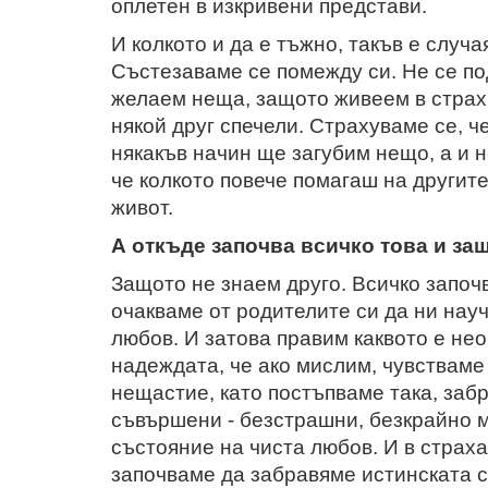
оплетен в изкривени представи.
И колкото и да е тъжно, такъв е случа
Състезаваме се помежду си. Не се по
желаем неща, защото живеем в страх.
някой друг спечели. Страхуваме се, че
някакъв начин ще загубим нещо, а и н
че колкото повече помагаш на другите
живот.
А откъде започва всичко това и за
Защото не знаем друго. Всичко започв
очакваме от родителите си да ни науч
любов. И затова правим каквото е нео
надеждата, че ако мислим, чувстваме 
нещастие, като постъпваме така, заб
съвършени - безстрашни, безкрайно м
състояние на чиста любов. И в страха
започваме да забравяме истинската 