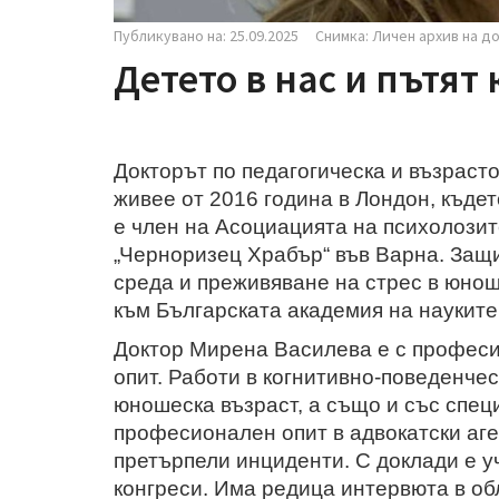
Публикувано на: 25.09.2025
Снимка: Личен архив на д
Детето в нас и пътят 
Докторът по педагогическа и възрас
живее от 2016 година в Лондон, къдет
е член на Асоциацията на психолози
„Черноризец Храбър“ във Варна. Защи
среда и преживяване на стрес в юнош
към Българската академия на науките
Доктор Мирена Василева е с професи
опит. Работи в когнитивно-поведенчес
юношеска възраст, а също и със спец
професионален опит в адвокатски аге
претърпели инциденти. С доклади е 
конгреси. Има редица интервюта в об