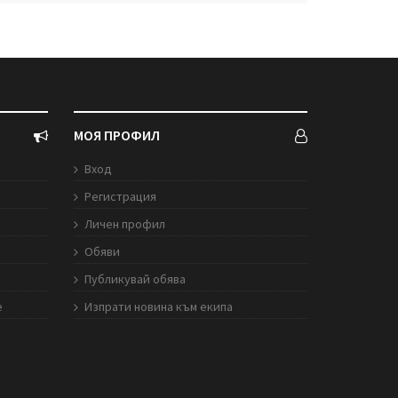
МОЯ ПРОФИЛ
Вход
Регистрация
Личен профил
Обяви
Публикувай обява
е
Изпрати новина към екипа