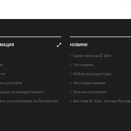
МАЦИЯ
НОВИНИ
Единствено в БГ БЕН
ма
Топ новини
кти
Избор на редактора
а и условия
Последни новини
рация за поверителност
Всички категории
ка за използване на бисквитки
Вестник БГ Бен - всички броев