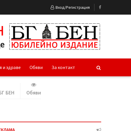
Вход/Регистрация
я и здраве
Обяви
За контакт
БГ БЕН
Обяви
ЕКЛАМА