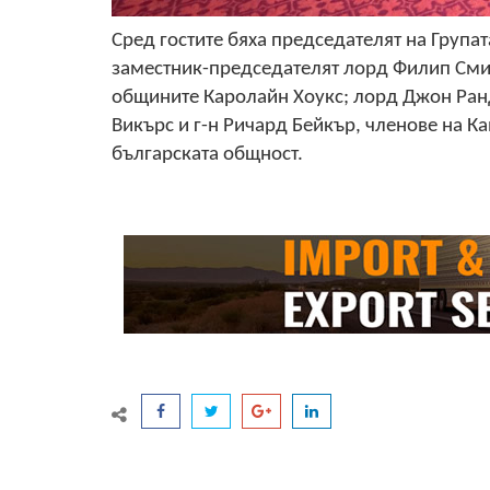
Сред гостите бяха председателят на Група
заместник-председателят лорд Филип Смит
общините Каролайн Хоукс; лорд Джон Ранд
Викърс и г-н Ричард Бейкър, членове на К
българската общност.