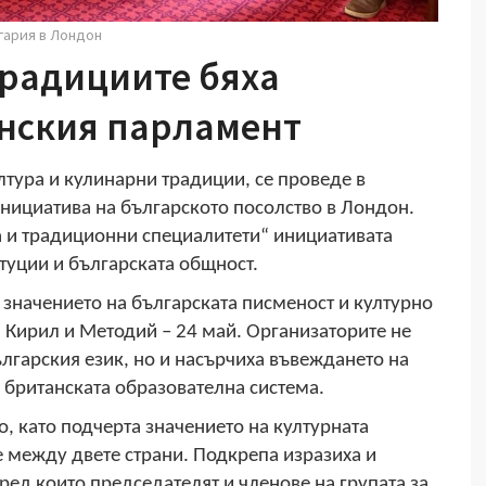
гария в Лондон
традициите бяха
анския парламент
лтура и кулинарни традиции, се проведе в
нициатива на българското посолство в Лондон.
а и традиционни специалитети“ инициативата
туции и българската общност.
 значението на българската писменост и културно
я Кирил и Методий – 24 май. Организаторите не
ългарския език, но и насърчиха въвеждането на
 британската образователна система.
, като подчерта значението на културната
 между двете страни. Подкрепа изразиха и
ред които председателят и членове на групата за