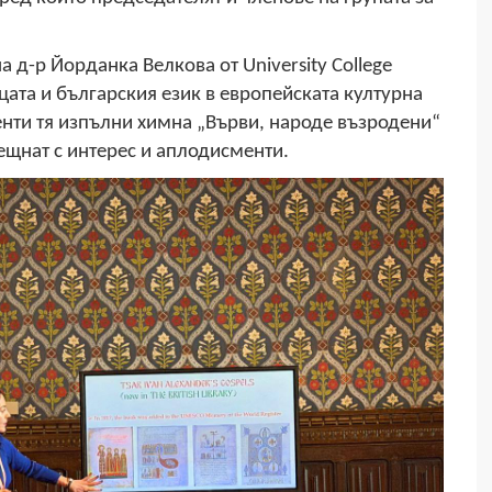
 д-р Йорданка Велкова от University College
цата и българския език в европейската културна
енти тя изпълни химна „Върви, народе възродени“
рещнат с интерес и аплодисменти.