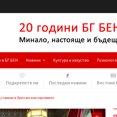
 в БГ БЕН
Новини
Култура и изкуство
Психологи
Подкрепете ни
Последни новини
Вестник 
дставени в британския парламент
Р