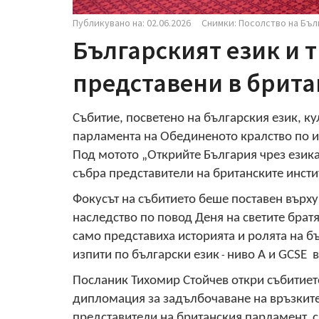
Публикувано на: 02.06.2026
Снимки: Посолство на Бъл
Българският език и 
представени в брит
Събитие, посветено на българския език, ку
парламента на Обединеното кралство по и
Под мотото „Открийте България чрез език
събра представители на британските инсти
Фокусът на събитието беше поставен върху
наследство по повод Деня на светите брат
само представиха историята и ролята на б
изпити по български език
ниво А и GCSE в
-
Посланик Тихомир Стойчев откри събитието
дипломация за задълбочаване на връзките
представители на британския парламент, с