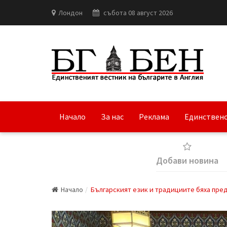
Лондон
събота 08 август 2026
Начало
За нас
Реклама
Единствено
Добави новина
Начало
Българският език и традициите бяха пре