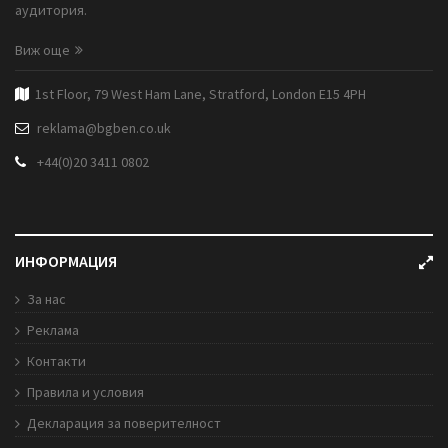
аудитория.
Виж още
1st Floor, 79 West Ham Lane, Stratford, London E15 4PH
reklama@bgben.co.uk
+44(0)20 3411 0802
ИНФОРМАЦИЯ
За нас
Реклама
Контакти
Правила и условия
Декларация за поверителност