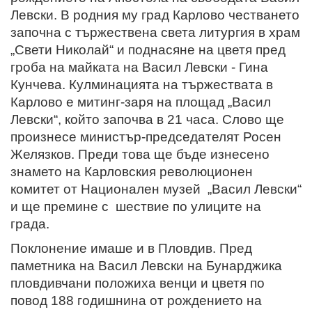
Левски. В родния му град Карлово честването
започна с тържествена света литургия в храм
„Свети Николай“ и поднасяне на цветя пред
гроба на майката на Васил Левски - Гина
Кунчева. Кулминацията на тържествата в
Карлово е митинг-заря на площад „Васил
Левски“, който започва в 21 часа. Слово ще
произнесе министър-председателят Росен
Желязков. Преди това ще бъде изнесено
знамето на Карловския революционен
комитет от Национален музей „Васил Левски“
и ще премине с шествие по улиците на
града.
Поклонение имаше и в Пловдив. Пред
паметника на Васил Левски на Бунарджика
пловдивчани положиха венци и цветя по
повод 188 годишнина от рождението на