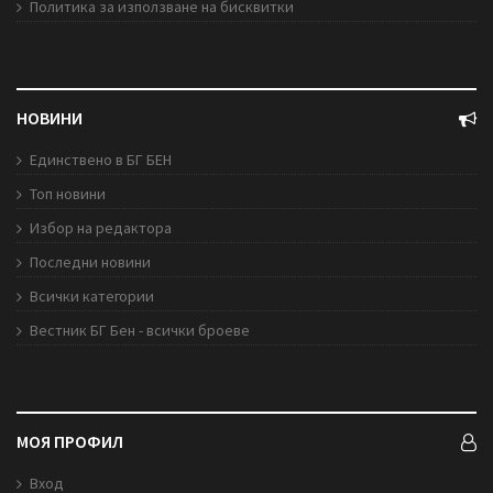
Политика за използване на бисквитки
НОВИНИ
Единствено в БГ БЕН
Топ новини
Избор на редактора
Последни новини
Всички категории
Вестник БГ Бен - всички броеве
МОЯ ПРОФИЛ
Вход