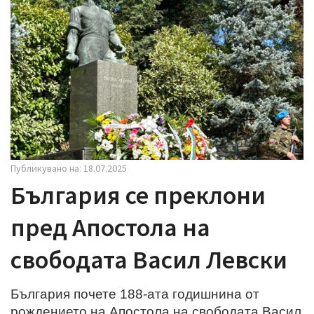
i
g
a
t
i
o
n
Публикувано на: 18.07.2025
България се преклони
пред Апостола на
свободата Васил Левски
България почете 188-ата годишнина от
рождението на Апостола на свободата Васил