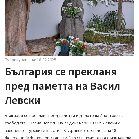
i
g
a
t
i
o
n
Публикувано на: 18.02.2025
България се прекланя
пред паметта на Васил
Левски
България се прекланя пред паметта и делото на Апостола на
свободата – Васил Левски. На 27 декември 1872 г. Левски е
заловен от турските власти в Къкринското ханче, а на 18
февруари (6 февруари стар стил) 1873 г. присъдата е изпълнена