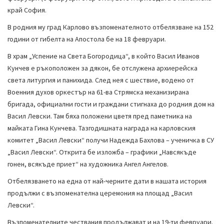
край София.
В родния му град Карлово възпоменателното отбелязване на 152
години от гибелта на Апостола бе на 18 февруари.
В храм „Успение на Света Богородица“, в който Васил Иванов
Кунчев е ръкоположен за дякон, бе отслужена архиерейска
света литургия и панихида. След нея с шествие, водено от
Военния духов оркестър на 61-ва Стрямска механизирана
бригада, официални гости и граждани стигнаха до родния дом на
Васил Левски. Там бяха положени цветя пред паметника на
майката Гина Кунчева. Тазгодишната награда на карловския
комитет „Васил Левски“ получи Надежда Бахлова – ученичка в СУ
„Васил Левски“. Открита бе изложба – графики „Навсякъде
гонен, всякъде приет“ на художника Ангел Ангелов.
Отбелязването на една от най-черните дати в нашата история
продължи с възпоменателна церемония на площад „Васил
Левски“.
Възпоменателните чествания продължават и на 19-ти февруари.