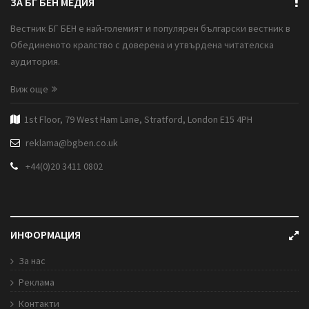
ЗА БГ БЕН МЕДИЯ
Вестник БГ БЕН е най-големият и популярен български вестник в
Обединеното кралство с доверена и утвърдена читателска
аудитория.
Виж още
1st Floor, 79 West Ham Lane, Stratford, London E15 4PH
reklama@bgben.co.uk
+44(0)20 3411 0802
ИНФОРМАЦИЯ
За нас
Реклама
Контакти