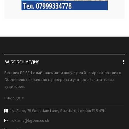
ЗА БГ БЕН МЕДИЯ
Вестник БГ БЕН е най-големият и популярен български вестник в
Обединеното кралство с доверена и утвърдена читателска
аудитория.
Виж още
1st Floor, 79 West Ham Lane, Stratford, London E15 4PH
reklama@bgben.co.uk