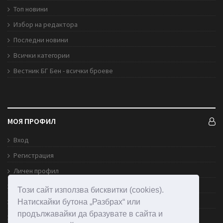
Топ новини
Избор на редактора
Последни новини
Всички категории
Вестник БГ Бен - всички броеве
МОЯ ПРОФИЛ
Вход
Регистрация
Личен профил
Обяви
Този сайт използва бисквитки (cookies).
Публикувай обява
Натискайки бутона „Разбрах“ или
продължавайки да бразувате в сайта и
Изпрати новина към екипа