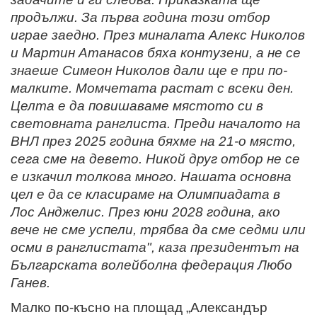
продължи. За първа година този отбор
играе заедно. През миналата Алекс Николов
и Мартин Атанасов бяха контузени, а не се
знаеше Симеон Николов дали ще е при по-
малките. Момчетата растат с всеки ден.
Целта е да повишаваме мястото си в
световната ранглиста. Преди началото на
ВНЛ през 2025 година бяхме на 21-о място,
сега сме на девето. Никой друг отбор не се
е изкачил толкова много. Нашата основна
цел е да се класираме на Олимпиадата в
Лос Анджелис. През юни 2028 година, ако
вече не сме успели, трябва да сме седми или
осми в ранглистата", каза президентът на
Българската волейболна федерация Любо
Ганев.
Малко по-късно на площад „Александър