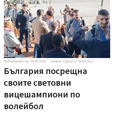
i
g
a
t
i
o
n
Публикувано на: 30.09.2025
Снимка: Кадър от фейсбук
България посрещна
своите световни
вицешампиони по
волейбол