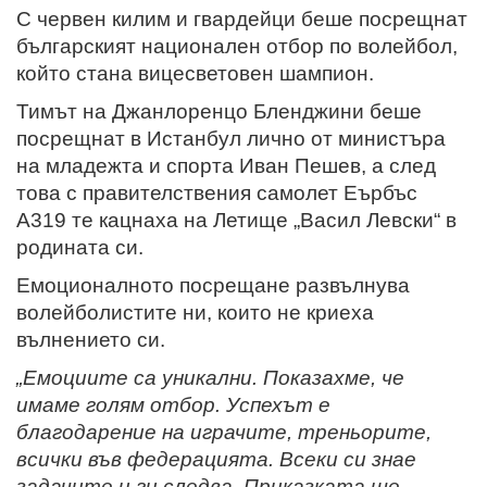
С червен килим и гвардейци беше посрещнат
българският национален отбор по волейбол,
който стана вицесветовен шампион.
Тимът на Джанлоренцо Бленджини беше
посрещнат в Истанбул лично от министъра
на младежта и спорта Иван Пешев, а след
това с правителствения самолет Еърбъс
А319 те кацнаха на Летище „Васил Левски“ в
родината си.
Емоционалното посрещане развълнува
волейболистите ни, които не криеха
вълнението си.
„Емоциите са уникални. Показахме, че
имаме голям отбор. Успехът е
благодарение на играчите, треньорите,
всички във федерацията. Всеки си знае
задачите и ги следва. Приказката ще