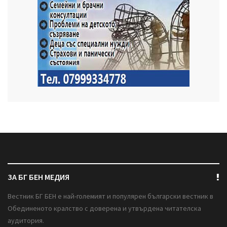
ЗА БГ БЕН МЕДИЯ
Вестник БГ БЕН е най-големият и популярен български вестник в
Обединеното кралство с доверена и утвърдена читателска
аудитория.