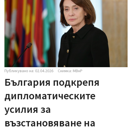
i
g
a
t
i
o
n
Публикувано на: 02.04.2026
Снимка: МВнР
България подкрепя
дипломатическите
усилия за
възстановяване на