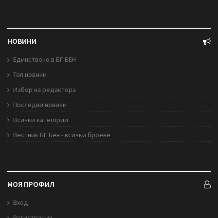
НОВИНИ
Единствено в БГ БЕН
Топ новини
Избор на редактора
Последни новини
Всички категории
Вестник БГ Бен - всички броеве
МОЯ ПРОФИЛ
Вход
Регистрация