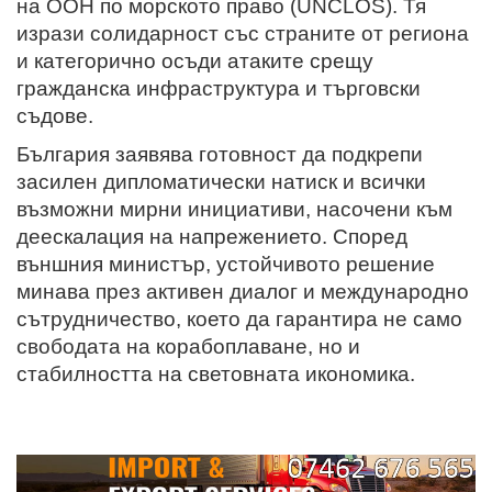
на ООН по морското право (UNCLOS). Тя
изрази солидарност със страните от региона
и категорично осъди атаките срещу
гражданска инфраструктура и търговски
съдове.
България заявява готовност да подкрепи
засилен дипломатически натиск и всички
възможни мирни инициативи, насочени към
деескалация на напрежението. Според
външния министър, устойчивото решение
минава през активен диалог и международно
сътрудничество, което да гарантира не само
свободата на корабоплаване, но и
стабилността на световната икономика.