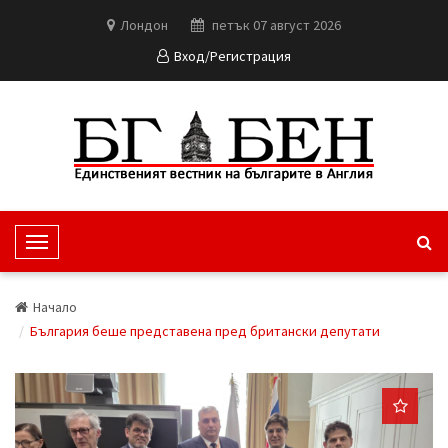
Лондон
петък 07 август 2026
Вход/Регистрация
T
o
g
Начало
g
България беше представена пред британски депутати
l
e
N
a
v