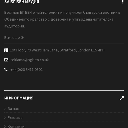
ЗА БГ БЕН МЕДИЯ
Вестник БГ БЕН е най-големият и популярен български вестник в
Обединеното кралство с доверена и утвърдена читателска
аудитория.
Виж още
1st Floor, 79 West Ham Lane, Stratford, London E15 4PH
reklama@bgben.co.uk
+44(0)20 3411 0802
ИНФОРМАЦИЯ
За нас
Реклама
Контакти