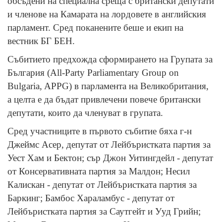
обсъдени на специална среща с британски депутати
и членове на Камарата на лордовете в английския
парламент. Сред поканените беше и екип на
вестник БГ БЕН.
Събитието предхожда сформирането на Групата за
България (All-Party Parliamentary Group on
Bulgaria, APPG) в парламента на Великобритания,
а целта е да бъдат привлечени повече британски
депутати, които да членуват в групата.
Сред участниците в първото събитие бяха г-н
Джеймс Асер, депутат от Лейбъристката партия за
Уест Хам и Бектон; сър Джон Уитингдейл - депутат
от Консервативната партия за Малдoн; Несил
Калискан - депутат от Лейбъристката партия за
Баркинг; Бамбос Хараламбус - депутат от
Лейбъристката партия за Саутгейт и Ууд Грийн;