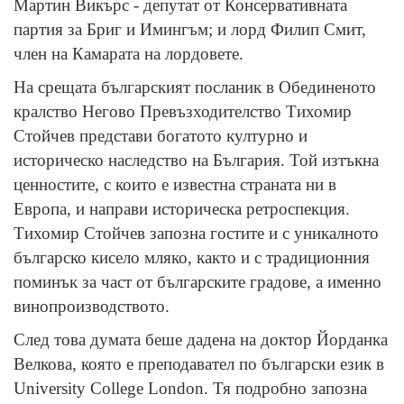
Мартин Викърс - депутат от Консервативната
партия за Бриг и Имингъм; и лорд Филип Смит,
член на Камарата на лордовете.
На срещата българският посланик в Обединеното
кралство Негово Превъзходителство Тихомир
Стойчев представи богатото културно и
историческо наследство на България. Той изтъкна
ценностите, с които е известна страната ни в
Европа, и направи историческа ретроспекция.
Тихомир Стойчев запозна гостите и с уникалното
българско кисело мляко, както и с традиционния
поминък за част от българските градове, а именно
винопроизводството.
След това думата беше дадена на доктор Йорданка
Велкова, която е преподавател по български език в
University College London. Тя подробно запозна