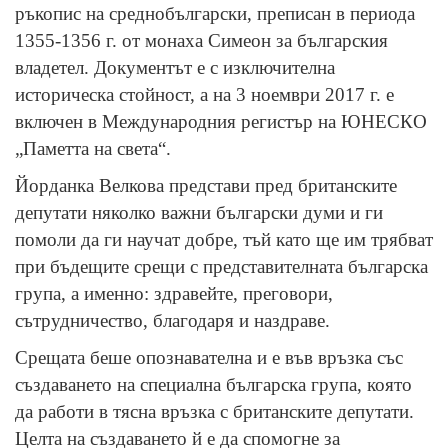
ръкопис на среднобългарски, преписан в периода
1355-1356 г. от монаха Симеон за българския
владетел. Документът е с изключителна
историческа стойност, а на 3 ноември 2017 г. е
включен в Международния регистър на ЮНЕСКО
„Паметта на света“.
Йорданка Велкова представи пред британските
депутати няколко важни български думи и ги
помоли да ги научат добре, тъй като ще им трябват
при бъдещите срещи с представителната българска
група, а именно: здравейте, преговори,
сътрудничество, благодаря и наздраве.
Срещата беше опознавателна и е във връзка със
създаването на специална българска група, която
да работи в тясна връзка с британските депутати.
Целта на създаването й е да спомогне за