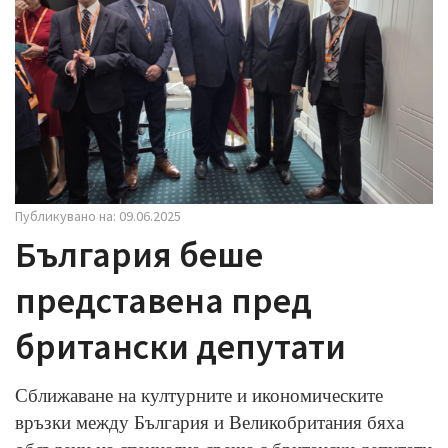
i
g
a
t
i
o
n
Публикувано на: 09.06.2025
България беше
представена пред
британски депутати
Сближаване на културните и икономическите
връзки между България и Великобритания бяха