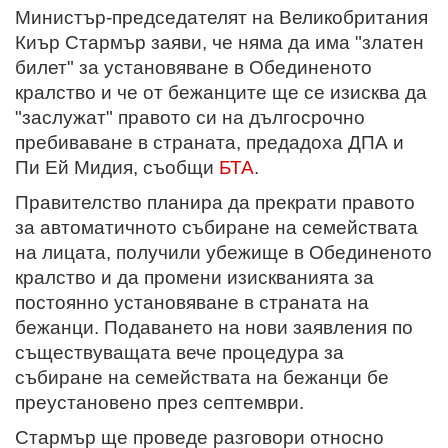
Министър-председателят на Великобритания
Киър Стармър заяви, че няма да има "златен
билет" за установяване в Обединеното
кралство и че от бежанците ще се изисква да
"заслужат" правото си на дългосрочно
пребиваване в страната, предадоха ДПА и
Пи Ей Мидия, съобщи
БТА
.
Правителство планира да прекрати правото
за автоматичното събиране на семействата
на лицата, получили убежище в Обединеното
кралство и да промени изискванията за
постоянно установяване в страната на
бежанци. Подаването на нови заявления по
съществуващата вече процедура за
събиране на семействата на бежанци бе
преустановено през септември.
Стармър ще проведе разговори относно