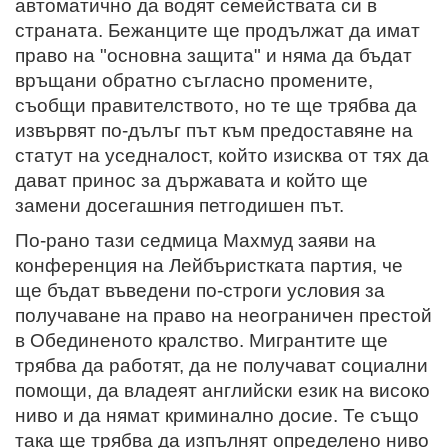
автоматично да водят семействата си в
страната. Бежанците ще продължат да имат
право на "основна защита" и няма да бъдат
връщани обратно съгласно промените,
съобщи правителството, но те ще трябва да
извървят по-дълъг път към предоставяне на
статут на уседналост, който изисква от тях да
дават принос за държавата и който ще
замени досегашния петгодишен път.
По-рано тази седмица Махмуд заяви на
конференция на Лейбъристката партия, че
ще бъдат въведени по-строги условия за
получаване на право на неограничен престой
в Обединеното кралство. Мигрантите ще
трябва да работят, да не получават социални
помощи, да владеят английски език на високо
ниво и да нямат криминално досие. Те също
така ще трябва да изпълнят определено ниво