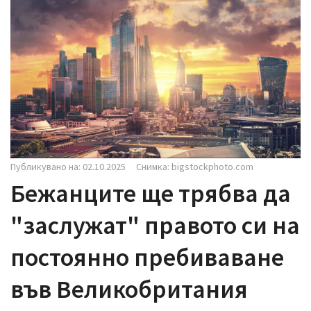
i
g
a
t
i
o
n
Публикувано на: 02.10.2025
Снимка: bigstockphoto.com
Бежанците ще трябва да
"заслужат" правото си на
постоянно пребиваване
във Великобритания