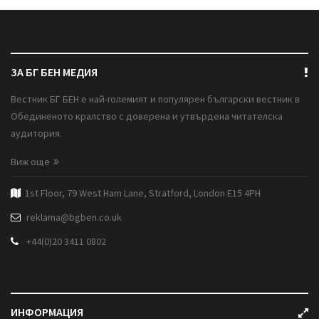
ЗА БГ БЕН МЕДИЯ
Вестник БГ БЕН е най-големият и популярен български вестник в
Обединеното кралство с доверена и утвърдена читателска
аудитория.
Виж още
1st Floor, 79 West Ham Lane, Stratford, London E15 4PH
reklama@bgben.co.uk
+44(0)20 3411 0802
ИНФОРМАЦИЯ