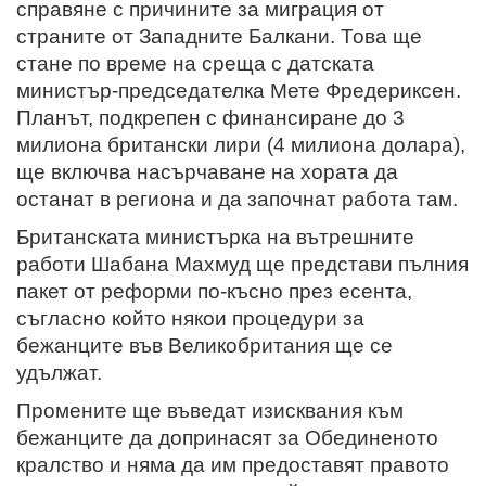
справяне с причините за миграция от
страните от Западните Балкани. Това ще
стане по време на среща с датската
министър-председателка Мете Фредериксен.
Планът, подкрепен с финансиране до 3
милиона британски лири (4 милиона долара),
ще включва насърчаване на хората да
останат в региона и да започнат работа там.
Британската министърка на вътрешните
работи Шабана Махмуд ще представи пълния
пакет от реформи по-късно през есента,
съгласно който някои процедури за
бежанците във Великобритания ще се
удължат.
Промените ще въведат изисквания към
бежанците да допринасят за Обединеното
кралство и няма да им предоставят правото