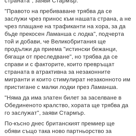
страната", заяви Стармър.
"Правото на пребиваване трябва да се
заслужи чрез принос към нашата страна, а не
чрез плащане на трафиканти на хора, за да
бъде прекосен Ламанша с лодка", подчерта
той и добави, че Великобритания ще
продължи да приема "истински бежанци,
бягащи от преследване", но трябва да се
справи и с факторите, които превръщат
страната в атрактивна за незаконните
мигранти и които стимулират незаконното им
пристигане с малки лодки през Ламанша.
"Няма да има златен билет за заселване в
Обединеното кралство, хората ще трябва да
го заслужат", заяви Стармър.
По-късно днес британският премиер ще
обяви също така ново партньорство за