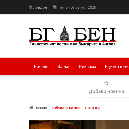
Лондон
петък 07 август 2026
Начало
За нас
Реклама
Единствено
Добави новина
Начало
Азбуката на човешката душа