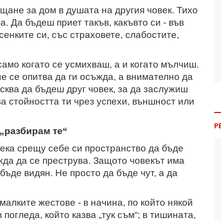
ещане за дом в душата на другия човек. Тихо
а. Да бъдеш приет такъв, какъвто си - във
сенките си, със страховете, слабостите,
само когато се усмихваш, а и когато мълчиш.
не се опитва да ги осъжда, а внимателно да
сква да бъдеш друг човек, за да заслужиш
ва стойността ти чрез успехи, външност или
Р
„разбирам те“
ека срещу себе си пространство да бъде
ужда да се преструва. Защото човекът има
бъде видян. Не просто да бъде чут, а да
 малките жестове - в начина, по който някой
 погледа, който казва „тук съм“; в тишината,