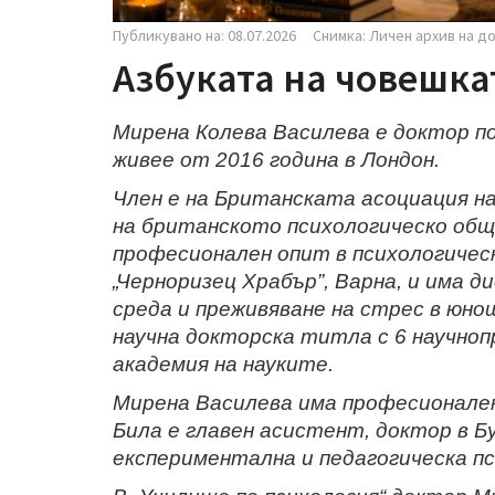
Публикувано на: 08.07.2026
Снимка: Личен архив на д
Азбуката на човешка
Мирена Колева Василева е доктор по
живее от 2016 година в Лондон.
Член е на Британската асоциация на
на британското психологическо общ
професионален опит в психологичес
„Черноризец Храбър”, Варна, и има 
среда и преживяване на стрес в юн
научна докторска титла с 6 научно
академия на науките.
Мирена Василева има професионален
Била е главен асистент, доктор в Б
експериментална и педагогическа пс