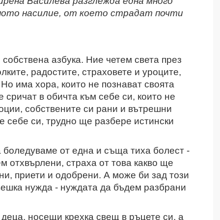
ирена Василева разглежда една много
ното насилие, от което страдат почти
я собствена азбука. Ние четем света през
олките, радостите, страховете и уроците,
 Но има хора, които не познават своята
е сричат в обичта към себе си, които не
оции, собствените си рани и вътрешни
те себе си, трудно ще разбере истински
а боледуваме от една и съща тиха болест -
м отхвърлени, страха от това какво ще
ни, приети и одобрени. А може би зад този
вешка нужда - нуждата да бъдем разбрани
деца, носещи крехка свещ в ръцете си, а