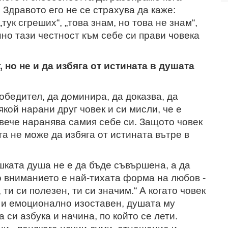
. Здравото его не се страхува да каже:
„тук сгреших“, „това знам, но това не знам“,
нно тази честност към себе си прави човека
 но не и да избяга от истината в душата
обедител, да доминира, да доказва, да
кой нарани друг човек и си мисли, че е
-вече наранява самия себе си. Защото човек
га не може да избяга от истината вътре в
ката душа не е да бъде съвършена, а да
о вниманието е най-тихата форма на любов -
 ти си полезен, ти си значим.“ А когато човек
 и емоционално изоставен, душата му
 си азбука и начина, по който се лети.