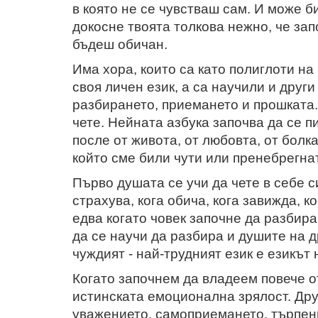
в която не се чувстваш сам. И може б
докосне твоята толкова нежно, че зап
бъдеш обичан.
Има хора, които са като полиглоти на
своя личен език, а са научили и други
разбирането, приемането и прошката
чете. Нейната азбука започва да се п
после от живота, от любовта, от болка
който сме били чути или пренебрегна
Първо душата се учи да чете в себе си
страхува, кога обича, кога завижда, к
едва когато човек започне да разбира
да се научи да разбира и душите на д
чуждият - най-трудният език е езикът
Когато започнем да владеем повече от
истинската емоционална зрялост. Дру
уважението, самоприемането, търпен