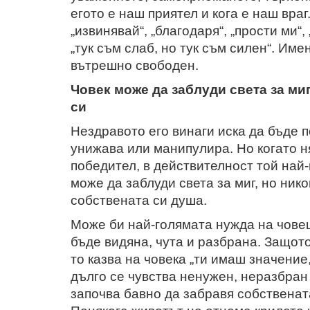
егото е наш приятел и кога е наш враг
„извинявай“, „благодаря“, „прости ми“, 
„тук съм слаб, но тук съм силен“. Име
вътрешно свободен.
Човек може да заблуди света за миг,
си
Нездравото его винаги иска да бъде п
унижава или манипулира. Но когато ня
победител, в действителност той най
може да заблуди света за миг, но нико
собствената си душа.
Може би най-голямата нужда на човеш
бъде видяна, чута и разбрана. Защот
то казва на човека „ти имаш значение,
дълго се чувства ненужен, неразбран
започва бавно да забравя собствената