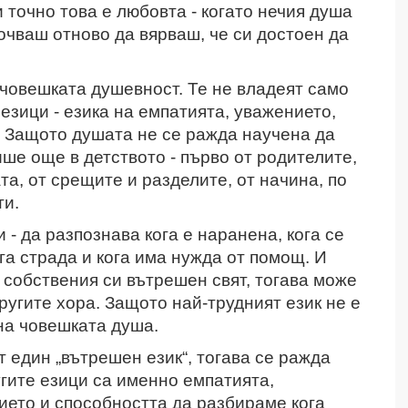
и точно това е любовта - когато нечия душа
очваш отново да вярваш, че си достоен да
 човешката душевност. Те не владеят само
 езици - езика на емпатията, уважението,
. Защото душата не се ражда научена да
ише още в детството - първо от родителите,
та, от срещите и разделите, от начина, по
ти.
 - да разпознава кога е наранена, кога се
ога страда и кога има нужда от помощ. И
 собствения си вътрешен свят, тогава може
ругите хора. Защото най-трудният език не е
 на човешката душа.
 един „вътрешен език“, тогава се ражда
гите езици са именно емпатията,
ието и способността да разбираме кога