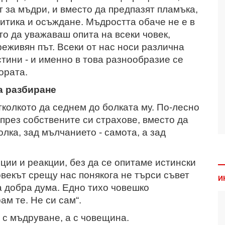
т за мъдри, и вместо да предпазят пламъка,
ритика и осъждане. Мъдростта обаче не е в
то да уважаваш опита на всеки човек,
реживян път. Всеки от нас носи различна
тини - и именно в това разнообразие се
ората.
а разбиране
тколкото да седнем до болката му. По-лесно
 през собствените си страхове, вместо да
олка, зад мълчанието - самота, а зад
ии и реакции, без да се опитаме истински
овекът срещу нас понякога не търси съвет
И
а добра дума. Едно тихо човешко
ам те. Не си сам“.
 с мъдруване, а с човещина.