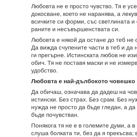
Любовта не е просто чувство. Тя е ус
докосване, което не наранява, а лекув
всичките си форми, със светлината и 
раните и несъвършенствата си.
Любовта е някой да остане до теб не 
Да вижда счупените части в теб и да 
ги прегърне. Истинската любов не изи
обич. Тя не поставя маски и не измер
удобство.
Любовта е най-дълбокото човешко 
Да обичаш, означава да дадеш на чов
истински. Без страх. Без срам. Без н
нужда не просто да бъде гледан, а да 
бъде почувстван.
Понякога тя не е в големите думи, а в
слуша болката ти, без да я прекъсва; в