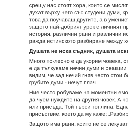
срещу нас стоят хора, които се мисля
духат върху него със студени думи, к
това да поучаваш другите, а в умение
защото най-добрият урок е личният п
история, различни рани и различни ис
ражда истинското разбиране между х
Душата не иска съдник, душата иск
Много по-лесно е да укорим човека, о
е да тълкуваме нечии думи и реакции
видим, че зад нечий гняв често стои б
грубите думи - нечут плач.
Ние често робуваме на моментни емоц
да чуем нуждите на другия човек. А ч
или присъда. Той търси топлина. Едн
присъствие, което да му каже: „Разбир
Защото има рани, които не се лекуват