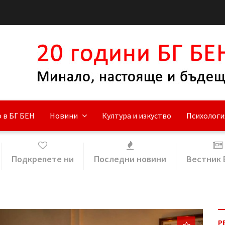
 в БГ БЕН
Новини
Култура и изкуство
Психологи
Подкрепете ни
Последни новини
Вестник 
Р