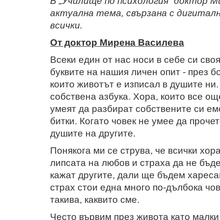
В „Училище по психология“ доктор М
актуална тема, свързана с дигитал
всички.
От доктор Мирена Василева
Всеки един от нас носи в себе си сво
буквите на нашия личен опит - през б
които животът е изписал в душите ни.
собствена азбука. Хора, които все ощ
умеят да разбират собствените си ем
битки. Когато човек не умее да проче
душите на другите.
Понякога ми се струва, че всички хор
липсата на любов и страха да не бъде
кажат другите, дали ще бъдем хареса
страх стои една много по-дълбока чо
такива, каквито сме.
Често вървим през живота като малки 