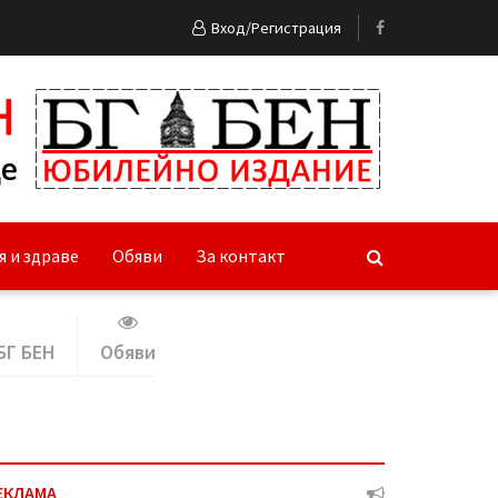
Вход/Регистрация
я и здраве
Обяви
За контакт
БГ БЕН
Обяви
ЕКЛАМА