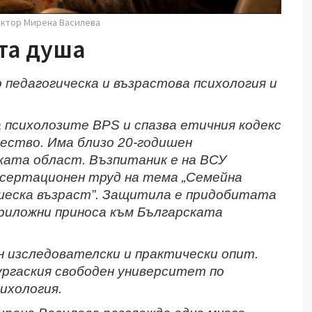
октор Мирена Василева
та душа
 педагогическа и възрастова психология и
 психолозите BPS и спазва етичния кодекс
ество. Има близо 20-годишен
ката област. Възпитаник е на ВСУ
дисертационен труд на тема „Семейна
ошеска възраст”. Защитила е придобитата
приложни приноса към Българската
 изследователски и практически опит.
ургаския свободен университет по
ихология.