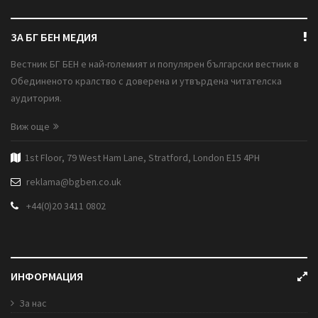
ЗА БГ БЕН МЕДИЯ
Вестник БГ БЕН е най-големият и популярен български вестник в
Обединеното кралство с доверена и утвърдена читателска
аудитория.
Виж още
1st Floor, 79 West Ham Lane, Stratford, London E15 4PH
reklama@bgben.co.uk
+44(0)20 3411 0802
ИНФОРМАЦИЯ
За нас