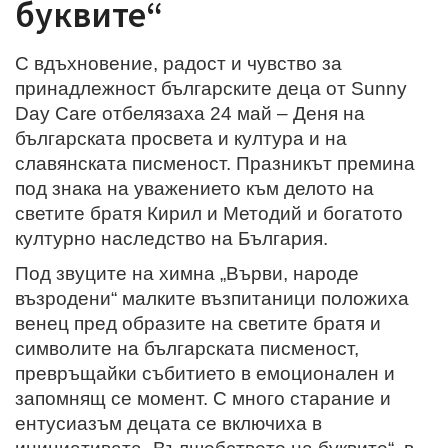
буквите“
С вдъхновение, радост и чувство за
принадлежност българските деца от Sunny
Day Care отбелязаха 24 май – Деня на
българската просвета и култура и на
славянската писменост. Празникът премина
под знака на уважението към делото на
светите братя Кирил и Методий и богатото
културно наследство на България.
Под звуците на химна „Върви, народе
възродени“ малките възпитаници положиха
венец пред образите на светите братя и
символите на българската писменост,
превръщайки събитието в емоционален и
запомнящ се момент. С много старание и
ентусиазъм децата се включиха в