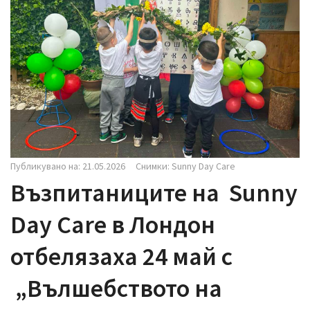
i
g
a
t
i
o
n
Публикувано на: 21.05.2026
Снимки: Sunny Day Care
Възпитаниците на Sunny
Day Care в Лондон
отбелязаха 24 май с
„Вълшебството на