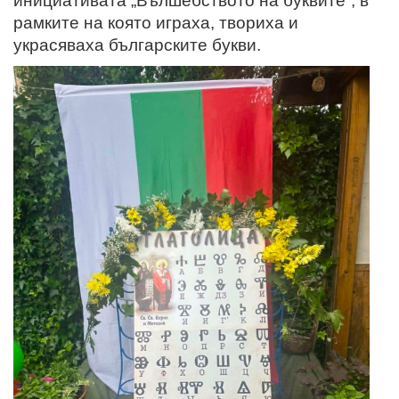
инициативата „Вълшебството на буквите“, в
рамките на която играха, твориха и
украсяваха българските букви.