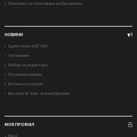
Политика за използване на бисквитки
НОВИНИ
Единствено в БГ БЕН
Топ новини
Избор на редактора
Последни новини
Всички категории
Вестник БГ Бен - всички броеве
МОЯ ПРОФИЛ
Вход