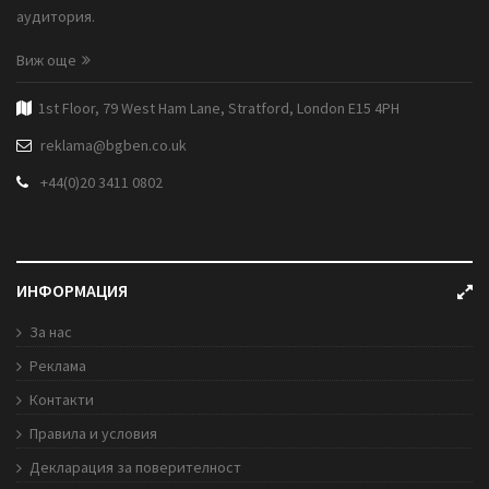
аудитория.
Виж още
1st Floor, 79 West Ham Lane, Stratford, London E15 4PH
reklama@bgben.co.uk
+44(0)20 3411 0802
ИНФОРМАЦИЯ
За нас
Реклама
Контакти
Правила и условия
Декларация за поверителност