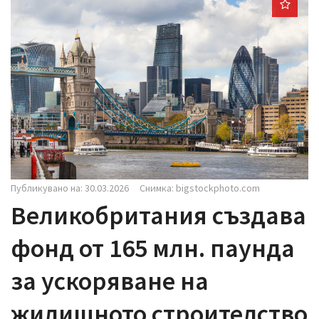
i
g
a
t
i
o
n
Публикувано на: 30.03.2026
Снимка: bigstockphoto.com
Великобритания създава
фонд от 165 млн. паунда
за ускоряване на
жилищното строителство