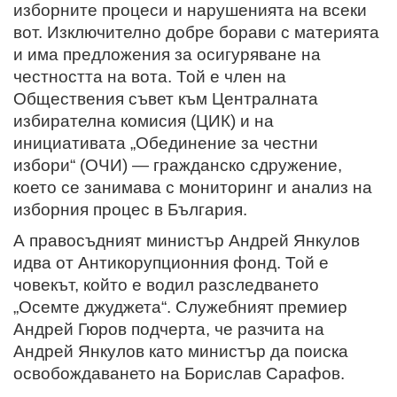
изборните процеси и нарушенията на всеки
вот. Изключително добре борави с материята
и има предложения за осигуряване на
честността на вота. Той е член на
Обществения съвет към Централната
избирателна комисия (ЦИК) и на
инициативата „Обединение за честни
избори“ (ОЧИ) — гражданско сдружение,
което се занимава с мониторинг и анализ на
изборния процес в България.
А правосъдният министър Андрей Янкулов
идва от Антикорупционния фонд. Той е
човекът, който е водил разследването
„Осемте джуджета“. Служебният премиер
Андрей Гюров подчерта, че разчита на
Андрей Янкулов като министър да поиска
освобождаването на Борислав Сарафов.