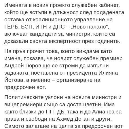
Имената в новия проекто служебен кабинет,
който ще встъпи в длъжност след подадената
оставка от коалиционното управление на
ГЕРБ, БСП, ИТН и ДПС – „Ново начало“,
включват кандидати за министри, които са
доказали своята експертност през годините.
На пръв прочит това, което виждаме като
имена, показва, че новият служебен премиер
Андрей Гюров ще се стреми да изпълни
задачата, поставена от президента Илияна
Йотова, а именно – организиране на
предсрочен вот.
Политическите уклони на новите министри и
вицепремиери също са доста цветни. Има
както близки до ПП–ДБ, така и до Алианса за
права и свободи на Ахмед Доган и други.
Самото залагане на целта за предсрочен вот