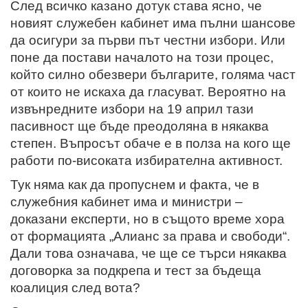
След всичко казано дотук става ясно, че
новият служебен кабинет има пълни шансове
да осигури за първи път честни избори. Или
поне да постави началото на този процес,
който силно обезвери българите, голяма част
от които не искаха да гласуват. Вероятно на
извънредните избори на 19 април тази
пасивност ще бъде преодоляна в някаква
степен. Въпросът обаче е в полза на кого ще
работи по-високата избирателна активност.
Тук няма как да пропуснем и факта, че в
служебния кабинет има и министри –
доказани експерти, но в същото време хора
от формацията „Алианс за права и свободи“.
Дали това означава, че ще се търси някаква
договорка за подкрепа и тест за бъдеща
коалиция след вота?