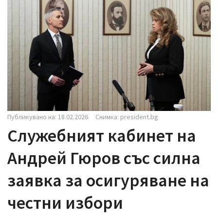
i
g
a
t
i
o
n
Публикувано на: 18.02.2026
Снимка: president.bg
Служебният кабинет на
Андрей Гюров със силна
заявка за осигуряване на
честни избори