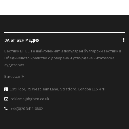
ЗА БГ БЕН МЕДИЯ
Вестник БГ БЕН е най-големият и популярен български вестник в
Обединеното кралство с доверена и утвърдена читателска
аудитория.
Виж още
1st Floor, 79 West Ham Lane, Stratford, London E15 4PH
reklama@bgben.co.uk
+44(0)20 3411 0802