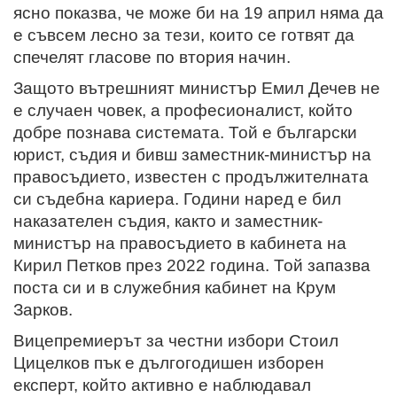
ясно показва, че може би на 19 април няма да
е съвсем лесно за тези, които се готвят да
спечелят гласове по втория начин.
Защото вътрешният министър Емил Дечев не
е случаен човек, а професионалист, който
добре познава системата. Той е български
юрист, съдия и бивш заместник-министър на
правосъдието, известен с продължителната
си съдебна кариера. Години наред е бил
наказателен съдия, както и заместник-
министър на правосъдието в кабинета на
Кирил Петков през 2022 година. Той запазва
поста си и в служебния кабинет на Крум
Зарков.
Вицепремиерът за честни избори Стоил
Цицелков пък е дългогодишен изборен
експерт, който активно е наблюдавал